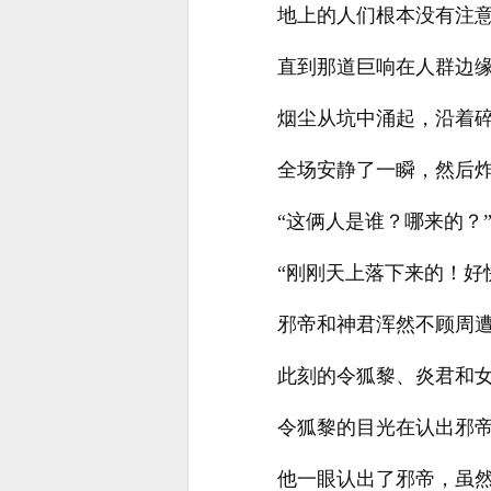
地上的人们根本没有注
直到那道巨响在人群边
烟尘从坑中涌起，沿着
全场安静了一瞬，然后
“这俩人是谁？哪来的？
“刚刚天上落下来的！好
邪帝和神君浑然不顾周
此刻的令狐黎、炎君和
令狐黎的目光在认出邪
他一眼认出了邪帝，虽