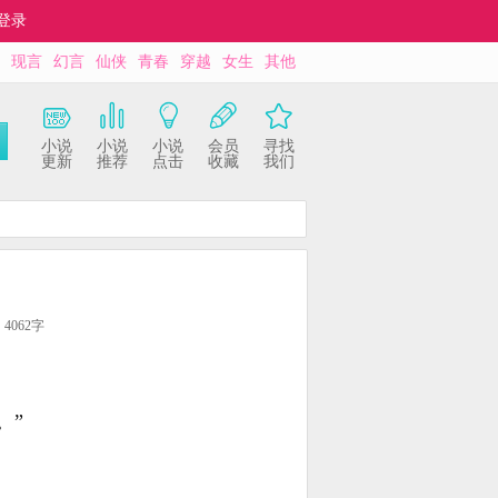
登录
现言
幻言
仙侠
青春
穿越
女生
其他
小说
小说
小说
会员
寻找
更新
推荐
点击
收藏
我们
4062字
。”