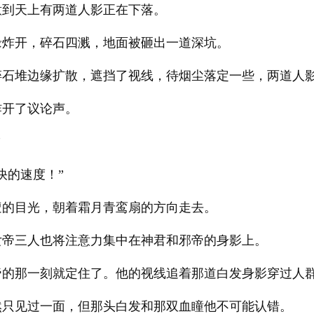
意到天上有两道人影正在下落。
缘炸开，碎石四溅，地面被砸出一道深坑。
碎石堆边缘扩散，遮挡了视线，待烟尘落定一些，两道人
炸开了议论声。
”
快的速度！”
遭的目光，朝着霜月青鸾扇的方向走去。
女帝三人也将注意力集中在神君和邪帝的身影上。
帝的那一刻就定住了。他的视线追着那道白发身影穿过人
然只见过一面，但那头白发和那双血瞳他不可能认错。