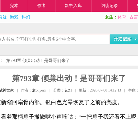
完本
作者
新书入库
阅读记录
悬疑
游戏
科幻
女生：
体育
古言
第793章 倾巢出动！是哥哥们来了
第793章 倾巢出动！是哥哥们来了
战神世家
|
作者：
宸ohyeah
|
分类：
玄幻
|
更新：2026-07-08 14:12:13
|
字数：
重新缩回扇骨内部。银白色光晕恢复了之前的亮度。
看着那柄扇子撇撇嘴小声嘀咕：“一把扇子我还看不上呢
。