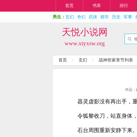
首页
书库
排行
男生：
玄幻
奇幻
武侠
都市
历史
军事
天悦小说网
www.xtyxsw.org
首页
玄幻
战神世家章节列表
作品：
器灵虚影没有再出手，
令狐黎收刀，站直身体，
石台周围重新安静下来