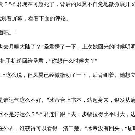
发？”圣君现在可急死了，背后的凤翼不自觉地微微展开
续划着屏幕，看着下面的评论。
面吧。”
也去月曜大陆了？”圣君愣了一下，上次她回来的时候明
帝把手机递回给圣君，“你想什么时候去？”
嘴上这么说，但凤翼已经微微动了一下，后背绷着。她想
是谁运气这么不好。”冰帝合上书本，站起身来，银发从
器不是好运么？”圣君连忙跟上去，步幅拉得比平时大，
在外界，谁获得可以看得一清二楚。”冰帝没有回头，“