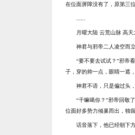
在位面屏障没有了，原第三
......
月曜大陆 云荒山脉 高天
神君与邪帝二人凌空而
“要不要去试试？”邪帝
子，穿的帅一点，眼睛一遮，
神君不语，只是偏过头
“干嘛噶你？”邪帝回敬
位面好多势力倾巢而出，独留
话音落下，他已经朝下