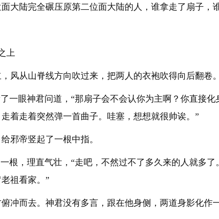
位面大陆完全碾压原第二位面大陆的人，谁拿走了扇子，谁
之上
立，风从山脊线方向吹过来，把两人的衣袍吹得向后翻卷
看了一眼神君问道，“那扇子会不会认你为主啊？你直接
走着走着突然弹一首曲子。哇塞，想想就很帅诶。”
，给邪帝竖起了一根中指。
了一根，理直气壮，“走吧，不然过不了多久来的人就多
老祖看家。”
方俯冲而去。神君没有多言，跟在他身侧，两道身影化作