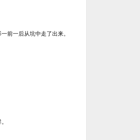
影一前一后从坑中走了出来。
群。