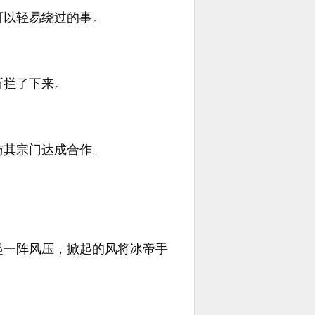
可以轻易绕过的事。
所拦了下来。
与其宗门达成合作。
起一阵风压，掀起的风将冰帝手