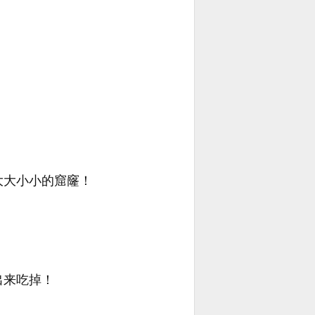
大大小小的窟窿！
出来吃掉！