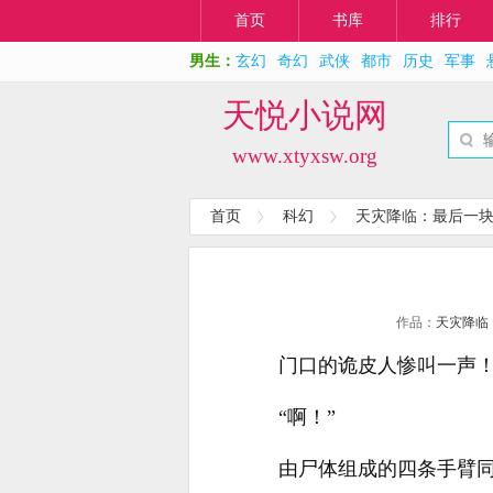
首页
书库
排行
男生：
玄幻
奇幻
武侠
都市
历史
军事
天悦小说网
www.xtyxsw.org
首页
科幻
天灾降临：最后一
作品：
天灾降临
门口的诡皮人惨叫一声
“啊！”
由尸体组成的四条手臂