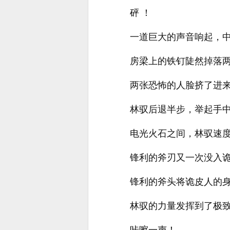
砰 ！
一道巨大的声音响起，
房梁上的铁钉陡然掉落
两张恐怖的人脸挤了进
林驭后退半步，举起手
电光火石之间，林驭速
锋利的斧刃又一次没入
锋利的斧头将诡皮人的
林驭的力量发挥到了极