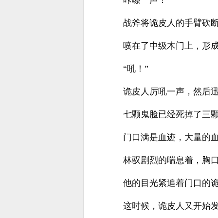
咔嚓一声！
战斧将诡皮人的手臂砍
喷在了中级木门上，形
“吼！”
诡皮人厉吼一声，然后
七颗鬼脸已经死掉了三
门口满是血迹，大量的
林驭剧烈的喘息着，胸
他的目光紧追着门口的
这时候，诡皮人又开始