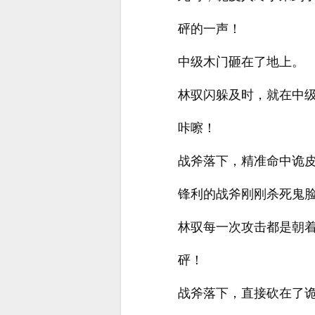
砰的一声！
中级木门砸在了地上。
林驭闪躲及时，就在中
咔嚓！
战斧落下，精准命中诡
锋利的战斧刚刚杀死鬼
林驭每一次攻击都是朝
砰！
战斧落下，直接砍在了