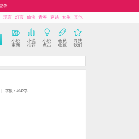
登录
现言
幻言
仙侠
青春
穿越
女生
其他
小说
小说
小说
会员
寻找
更新
推荐
点击
收藏
我们
|
字数：4042字