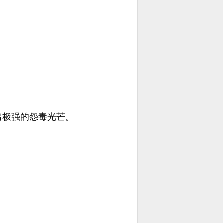
出极强的怨毒光芒。
。