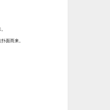
来。
道扑面而来。