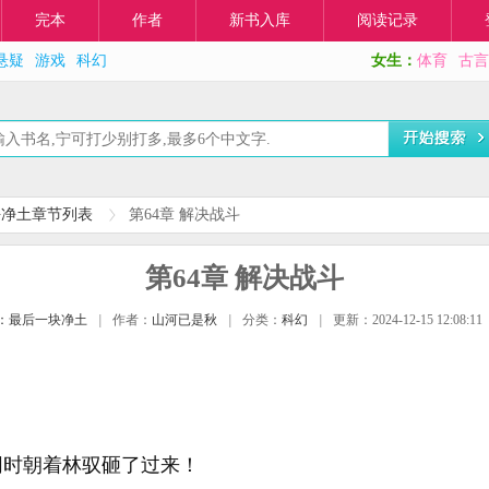
完本
作者
新书入库
阅读记录
悬疑
游戏
科幻
女生：
体育
古言
块净土章节列表
第64章 解决战斗
第64章 解决战斗
：最后一块净土
|
作者：
山河已是秋
|
分类：
科幻
|
更新：2024-12-15 12:08:11
！
同时朝着林驭砸了过来！