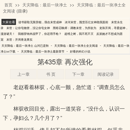
首页
>>
天灾降临：最后一块净土
>>
天灾降临：最后一块净土全
山河已是秋
文阅读
(目录)
大家在看
读书获取无限异能，我在末世成神
冰河末世，囤货百亿女神跪我面前
末世永生
录
末世：让你屯物资，没让你屯女神
黑暗召唤师：调教末世，为所欲为
龙珠开局，寻爱超神，
漫游诸天！
我都穿纳米战甲了，你还用手枪？
超维之树，我不死不灭
反派她才不想成为团
宠
末世：开局青龙果实
-
-
天灾降临：最后一块净土 山河已是秋
天灾降临：最后一块净土全文阅读
天灾降临：最后一块
-
-
净土txt下载
天灾降临：最后一块净土最新章节
好看的科幻小说
第435章 再次强化
上一章
书 页
下一章
阅读记录
老赵看着林驭，心底一颤，急忙道：“调查员怎么
了？”
林驭收回目光，露出一道笑容，“没什么，认识一
下，孕妇么？几个月了？”
林驭问话，倩儿却不知所措的看着林驭，似乎非