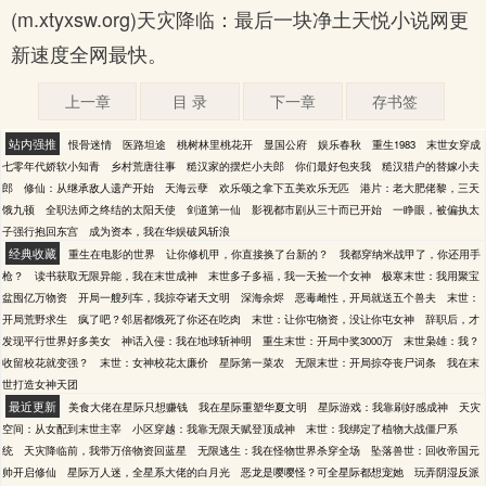
(m.xtyxsw.org)天灾降临：最后一块净土天悦小说网更
新速度全网最快。
上一章
目 录
下一章
存书签
站内强推
恨骨迷情
医路坦途
桃树林里桃花开
显国公府
娱乐春秋
重生1983
末世女穿成
七零年代娇软小知青
乡村荒唐往事
糙汉家的摆烂小夫郎
你们最好包夹我
糙汉猎户的替嫁小夫
郎
修仙：从继承敌人遗产开始
天海云孽
欢乐颂之拿下五美欢乐无匹
港片：老大肥佬黎，三天
饿九顿
全职法师之终结的太阳天使
剑道第一仙
影视都市剧从三十而已开始
一睁眼，被偏执太
子强行抱回东宫
成为资本，我在华娱破风斩浪
经典收藏
重生在电影的世界
让你修机甲，你直接换了台新的？
我都穿纳米战甲了，你还用手
枪？
读书获取无限异能，我在末世成神
末世多子多福，我一天捡一个女神
极寒末世：我用聚宝
盆囤亿万物资
开局一艘列车，我掠夺诸天文明
深海余烬
恶毒雌性，开局就送五个兽夫
末世：
开局荒野求生
疯了吧？邻居都饿死了你还在吃肉
末世：让你屯物资，没让你屯女神
辞职后，才
发现平行世界好多美女
神话入侵：我在地球斩神明
重生末世：开局中奖3000万
末世枭雄：我？
收留校花就变强？
末世：女神校花太廉价
星际第一菜农
无限末世：开局掠夺丧尸词条
我在末
世打造女神天团
最近更新
美食大佬在星际只想赚钱
我在星际重塑华夏文明
星际游戏：我靠刷好感成神
天灾
空间：从女配到末世主宰
小区穿越：我靠无限天赋登顶成神
末世：我绑定了植物大战僵尸系
统
天灾降临前，我带万倍物资回蓝星
无限逃生：我在怪物世界杀穿全场
坠落兽世：回收帝国元
帅开启修仙
星际万人迷，全星系大佬的白月光
恶龙是嘤嘤怪？可全星际都想宠她
玩弄阴湿反派