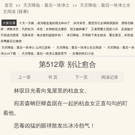
首页
>>
天灾降临：最后一块净土
>>
天灾降临：最后一块净土全
山河已是秋
文阅读
(目录)
大家在看
十天一天赋，成为吸血鬼的我太BUG了
冰河末世，囤货百亿女神跪我面前
黑暗召唤
师：调教末世，为所欲为
末世：女神校花太廉价
宿主她帅爆了
王者荣耀之我是小兵
反派她才
不想成为团宠
无限末世：每次签到超级外挂！
末日降临，开局救下美女校花
重生耍宝，末世侵
吞鹰酱百亿物资
-
-
天灾降临：最后一块净土 山河已是秋
天灾降临：最后一块净土全文阅读
天灾降临：最后一块
-
-
净土txt下载
天灾降临：最后一块净土最新章节
好看的科幻小说
第512章 别让愈合
上一章
书 页
下一页
阅读记录
林驭目光看向鬼屋里的枯血女。
宛若森蚺巨蟒盘踞在一起的枯血女正直勾勾的盯
着他。
恶毒凶猛的眼球散发出冰冷怨气！