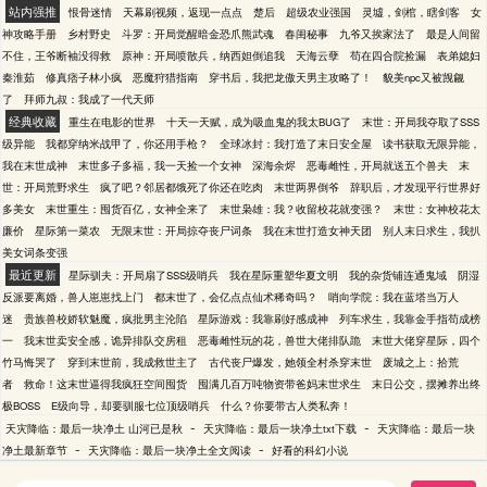
站内强推
恨骨迷情
天幕刷视频，返现一点点
楚后
超级农业强国
灵墟，剑棺，瞎剑客
女
神攻略手册
乡村野史
斗罗：开局觉醒暗金恐爪熊武魂
春闺秘事
九爷又挨家法了
最是人间留
不住，王爷断袖没得救
原神：开局喷散兵，纳西妲倒追我
天海云孽
苟在四合院捡漏
表弟媳妇
秦淮茹
修真痞子林小疯
恶魔狩猎指南
穿书后，我把龙傲天男主攻略了！
貌美npc又被觊觎
了
拜师九叔：我成了一代天师
经典收藏
重生在电影的世界
十天一天赋，成为吸血鬼的我太BUG了
末世：开局我夺取了SSS
级异能
我都穿纳米战甲了，你还用手枪？
全球冰封：我打造了末日安全屋
读书获取无限异能，
我在末世成神
末世多子多福，我一天捡一个女神
深海余烬
恶毒雌性，开局就送五个兽夫
末
世：开局荒野求生
疯了吧？邻居都饿死了你还在吃肉
末世两界倒爷
辞职后，才发现平行世界好
多美女
末世重生：囤货百亿，女神全来了
末世枭雄：我？收留校花就变强？
末世：女神校花太
廉价
星际第一菜农
无限末世：开局掠夺丧尸词条
我在末世打造女神天团
别人末日求生，我扒
美女词条变强
最近更新
星际驯夫：开局扇了SSS级哨兵
我在星际重塑华夏文明
我的杂货铺连通鬼域
阴湿
反派要离婚，兽人崽崽找上门
都末世了，会亿点点仙术稀奇吗？
哨向学院：我在蓝塔当万人
迷
贵族兽校娇软魅魔，疯批男主沦陷
星际游戏：我靠刷好感成神
列车求生，我靠金手指苟成榜
一
我末世卖安全感，诡异排队交房租
恶毒雌性玩的花，兽世大佬排队跪
末世大佬穿星际，四个
竹马悔哭了
穿到末世前，我成救世主了
古代丧尸爆发，她领全村杀穿末世
废城之上：拾荒
者
救命！这末世逼得我疯狂空间囤货
囤满几百万吨物资带爸妈末世求生
末日公交，摆摊养出终
极BOSS
E级向导，却要驯服七位顶级哨兵
什么？你要带古人类私奔！
-
-
天灾降临：最后一块净土 山河已是秋
天灾降临：最后一块净土txt下载
天灾降临：最后一块
-
-
净土最新章节
天灾降临：最后一块净土全文阅读
好看的科幻小说