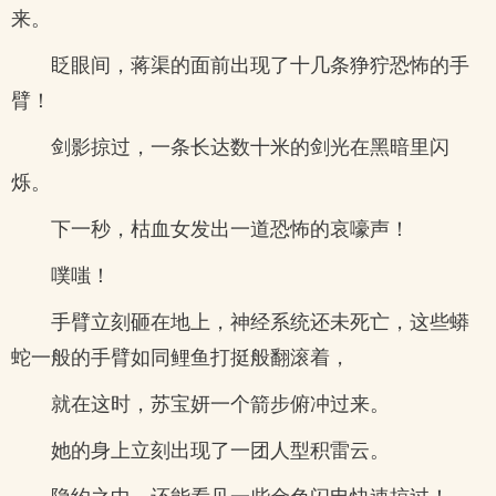
来。
眨眼间，蒋渠的面前出现了十几条狰狞恐怖的手
臂！
剑影掠过，一条长达数十米的剑光在黑暗里闪
烁。
下一秒，枯血女发出一道恐怖的哀嚎声！
噗嗤！
手臂立刻砸在地上，神经系统还未死亡，这些蟒
蛇一般的手臂如同鲤鱼打挺般翻滚着，
就在这时，苏宝妍一个箭步俯冲过来。
她的身上立刻出现了一团人型积雷云。
隐约之中，还能看见一些金色闪电快速掠过！