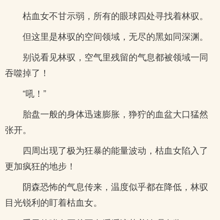
枯血女不甘示弱，所有的眼球四处寻找着林驭。
但这里是林驭的空间领域，无尽的黑如同深渊。
别说看见林驭，空气里残留的气息都被领域一同
吞噬掉了！
“吼！”
胎盘一般的身体迅速膨胀，狰狞的血盆大口猛然
张开。
四周出现了极为狂暴的能量波动，枯血女陷入了
更加疯狂的地步！
阴森恐怖的气息传来，温度似乎都在降低，林驭
目光锐利的盯着枯血女。