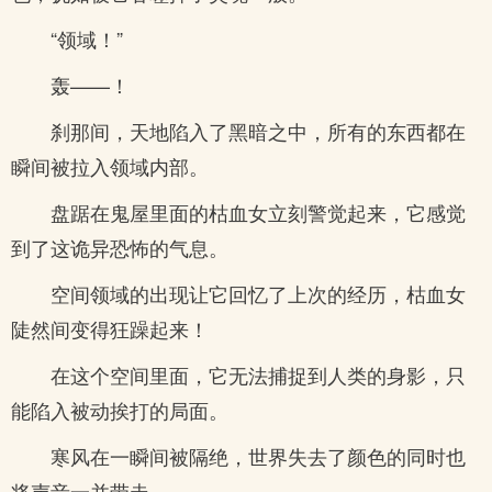
“领域！”
轰——！
刹那间，天地陷入了黑暗之中，所有的东西都在
瞬间被拉入领域内部。
盘踞在鬼屋里面的枯血女立刻警觉起来，它感觉
到了这诡异恐怖的气息。
空间领域的出现让它回忆了上次的经历，枯血女
陡然间变得狂躁起来！
在这个空间里面，它无法捕捉到人类的身影，只
能陷入被动挨打的局面。
寒风在一瞬间被隔绝，世界失去了颜色的同时也
将声音一并带走。