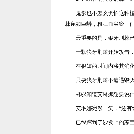
鬼影也不怎么惧怕这种
棘宛如巨蟒，粗壮而尖锐，
最重要的是，狼牙荆棘
一颗狼牙荆棘开始攻击
在很短的时间内将其消
只要狼牙荆棘不遭遇毁
林驭知道艾琳娜想要说什
艾琳娜宛然一笑，“还有
已经蹿到了沙发上的苏