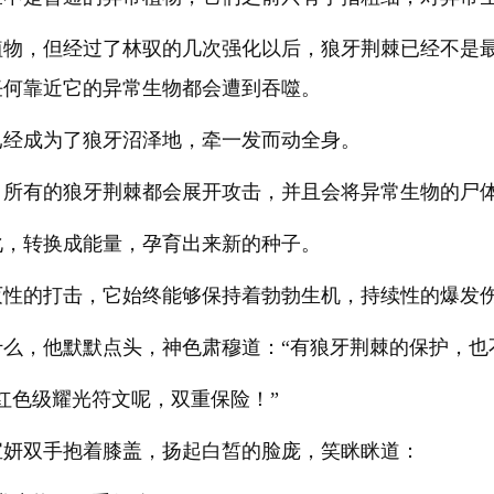
植物，但经过了林驭的几次强化以后，狼牙荆棘已经不是
任何靠近它的异常生物都会遭到吞噬。
已经成为了狼牙沼泽地，牵一发而动全身。
，所有的狼牙荆棘都会展开攻击，并且会将异常生物的尸
化，转换成能量，孕育出来新的种子。
灭性的打击，它始终能够保持着勃勃生机，持续性的爆发
么，他默默点头，神色肃穆道：“有狼牙荆棘的保护，也
红色级耀光符文呢，双重保险！”
宝妍双手抱着膝盖，扬起白皙的脸庞，笑眯眯道：