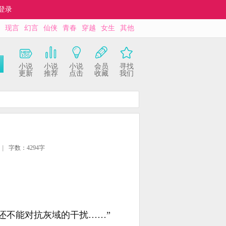
登录
现言
幻言
仙侠
青春
穿越
女生
其他
小说
小说
小说
会员
寻找
更新
推荐
点击
收藏
我们
|
字数：4294字
还不能对抗灰域的干扰……”