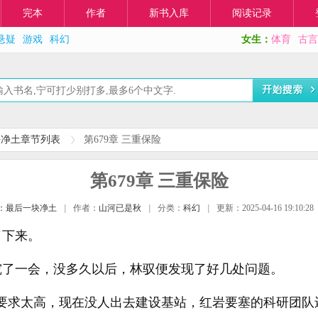
完本
作者
新书入库
阅读记录
悬疑
游戏
科幻
女生：
体育
古言
块净土章节列表
第679章 三重保险
第679章 三重保险
：最后一块净土
|
作者：
山河已是秋
|
分类：
科幻
|
更新：2025-04-16 19:10:28
了下来。
究了一会，没多久以后，林驭便发现了好几处问题。
要求太高，现在没人出去建设基站，红岩要塞的科研团队