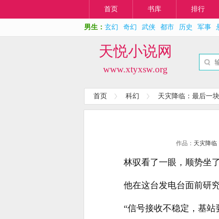
首页
书库
排行
男生：
玄幻
奇幻
武侠
都市
历史
军事
天悦小说网
www.xtyxsw.org
首页
科幻
天灾降临：最后一
作品：
天灾降临
林驭看了一眼，顺势坐
他在这台发电台面前研
“信号接收不稳定，基站