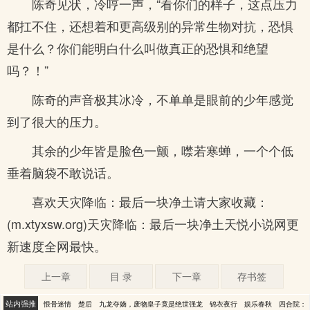
陈奇见状，冷哼一声，“看你们的样子，这点压力
都扛不住，还想着和更高级别的异常生物对抗，恐惧
是什么？你们能明白什么叫做真正的恐惧和绝望
吗？！”
陈奇的声音极其冰冷，不单单是眼前的少年感觉
到了很大的压力。
其余的少年皆是脸色一颤，噤若寒蝉，一个个低
垂着脑袋不敢说话。
喜欢天灾降临：最后一块净土请大家收藏：
(m.xtyxsw.org)天灾降临：最后一块净土天悦小说网更
新速度全网最快。
上一章
目 录
下一章
存书签
站内强推
恨骨迷情
楚后
九龙夺嫡，废物皇子竟是绝世强龙
锦衣夜行
娱乐春秋
四合院：