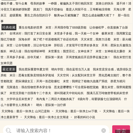
傻柱不傻，智斗众禽
母亲的故事
一睁眼，被偏执太子强行抱回东宫
龙骑士的快乐
逃不掉！清
冷宿主又被病娇强制爱
跳龙门
我真不想修仙
最是人间留不住，王爷断袖没得救
天海云孽
星
辰王
超级重炮
重生之四合院的日子
貌美npc又被觊觎了
我怎么成金融圈大佬了？
那一段往
事
经典收藏
重生在电影的世界
末世：开局我夺取了SSS级异能
让你修机甲，你直接换了台新
的？
全球冰封：我打造了末日安全屋
末世多子多福，我一天捡一个女神
极寒末世：我用聚宝盆
囤亿万物资
深海余烬
疯了吧？邻居都饿死了你还在吃肉
天灾末世，我努力活着
末世：薪火崛
起
末世：让你屯物资，没让你屯女神
辞职后，才发现平行世界好多美女
开局：星际女兵邀我当
舰长
神话入侵：我在地球斩神明
末世重生：囤货百亿，女神全来了
末世：女神校花太廉价
末
世：开局多子多福，掠夺天赋！
星际第一菜农
开局变狐娘后开启异界征服之旅！
我在末世打造
女神天团
最近更新
我在星际重塑华夏文明
哨向学院：我在蓝塔当万人迷
我末世卖安全感，诡异排队交
房租
末日：恶毒女配靠卖情报杀穿诡域
天灾空间：从女配到末世主宰
黑化恶雌太能打，整个兽
世都跪宠
星际满级女王：开局一首恋歌爆红
末世：我绑定了植物大战僵尸系统
群星为谁闪
耀
无限逃生：我在怪物世界杀穿全场
恶龙是嘤嘤怪？可全星际都想宠她
重生末世，我带闺蜜囤
疯了
末世没异能？但我有十二个兽夫
请叫我诸天中转站站长
囤满几百万吨物资带爸妈末世求
生
大学毕业后末世来了
有内鬼？二周目大佬她杀疯了
E级向导，却要驯服七位顶级哨兵
什
么？你要带古人类私奔！
哨向：星际第一治疗师
-
-
天灾降临：最后一块净土 山河已是秋
天灾降临：最后一块净土txt下载
天灾降临：最后一块
-
-
净土最新章节
天灾降临：最后一块净土全文阅读
好看的科幻小说
搜索