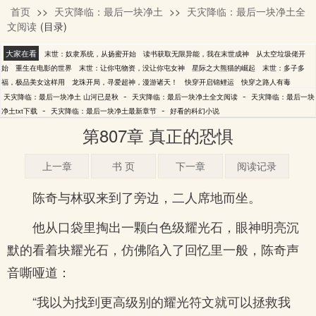
首页
>>
天灾降临：最后一块净土
>>
天灾降临：最后一块净土全
山河已是秋
文阅读
(目录)
大家在看
末世：奴隶系统，从扬蜜开始
读书获取无限异能，我在末世成神
从太空垃圾佬开
始
重生在电影的世界
末世：让你屯物资，没让你屯女神
星际之大熊猫的崛起
末世：多子多
福，极品美女这样用
龙珠开局，寻爱超神，漫游诸天！
快穿开启锦鲤运
快穿之路人有毒
-
-
天灾降临：最后一块净土 山河已是秋
天灾降临：最后一块净土全文阅读
天灾降临：最后一块
-
-
净土txt下载
天灾降临：最后一块净土最新章节
好看的科幻小说
第807章 真正的恐惧
上一章
书 页
下一章
阅读记录
陈奇与林驭来到了旁边，二人席地而坐。
他从口袋里掏出一颗白色级耀光石，眼神明亮沉
默的看着块耀光石，仿佛陷入了回忆里一般，陈奇声
音嘶哑道：
“我以为找到更高级别的耀光符文就可以拯救我