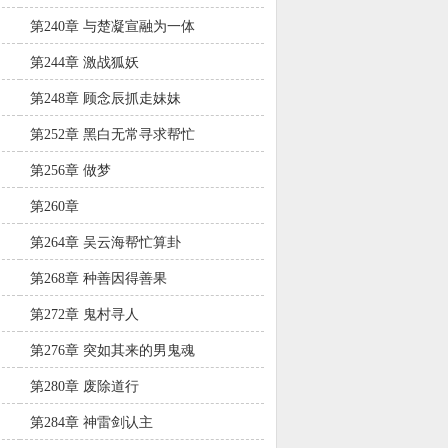
第240章 与楚凝宣融为一体
第244章 激战狐妖
第248章 顾念辰抓走妹妹
第252章 黑白无常寻求帮忙
第256章 做梦
第260章
第264章 吴云海帮忙算卦
第268章 种善因得善果
第272章 鬼村寻人
第276章 突如其来的男鬼魂
第280章 废除道行
第284章 神雷剑认主