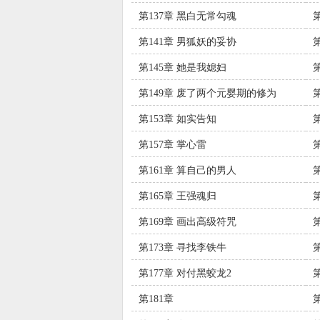
第137章 黑白无常勾魂
第141章 男狐妖的妥协
第145章 她是我媳妇
第149章 废了两个元婴期的修为
第153章 如实告知
第157章 掌心雷
第161章 算自己的男人
第165章 王强魂归
第169章 画出高级符咒
第173章 寻找李铁牛
第177章 对付黑蛟龙2
第
第181章