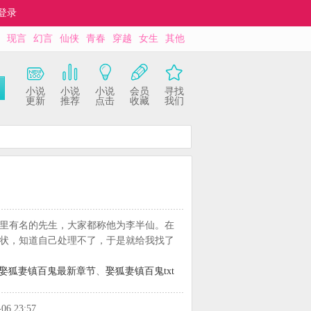
登录
现言
幻言
仙侠
青春
穿越
女生
其他
小说
小说
小说
会员
寻找
更新
推荐
点击
收藏
我们
里有名的先生，大家都称他为李半仙。在
状，知道自己处理不了，于是就给我找了
娶狐妻镇百鬼最新章节
、
娶狐妻镇百鬼txt
-06 23:57