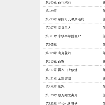
第285章 命犯桃花
第289章
第
第293章 帮陈可儿母亲治病
第297章 暴揍黑人
第301章 李铁牛单挑僵尸
第305章
第
第309章 山鬼花钱
第313章 命案
第317章 再次山上修炼
第321章 全部突破
第325章 逃跑
第329章 放万绍龙离开
第333章 寻找七阶狐妖