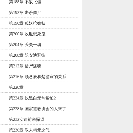
第188章 不敌飞僵
第192章 击杀僵尸
第196章 狐妖抢媳妇
第200章 收服饿死鬼
第204章 丢失一魂
第208章 陪安迪逛街
第212章 借尸还魂
第216章 顾念辰和楚凝宣的关系
第220章
第224章 找黑白无常帮忙2
第228章 国家道教协会的人来了
第232安迪前来探望
第236章 取人精元之气