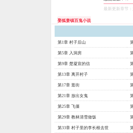
最新更新章节：
娶狐妻镇百鬼小说
第1章 村子后山
第5章 入洞房
第9章 楚凝宣的信
第13章 离开村子
第17章 逛街
第21章 放出女鬼
第25章 飞僵
第29章 教林清雪做饭
第33章 村子里的李长根去世