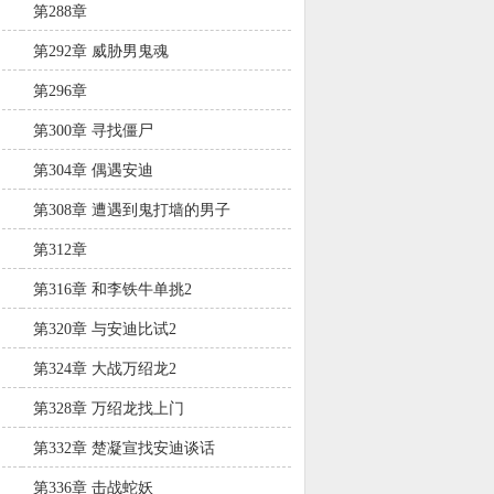
第288章
第292章 威胁男鬼魂
第296章
第300章 寻找僵尸
第304章 偶遇安迪
第308章 遭遇到鬼打墙的男子
第312章
第316章 和李铁牛单挑2
第320章 与安迪比试2
第324章 大战万绍龙2
第328章 万绍龙找上门
第332章 楚凝宣找安迪谈话
第336章 击战蛇妖