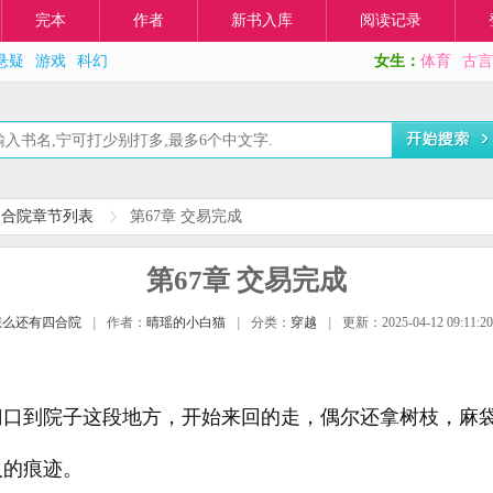
完本
作者
新书入库
阅读记录
悬疑
游戏
科幻
女生：
体育
古言
四合院章节列表
第67章 交易完成
第67章 交易完成
怎么还有四合院
|
作者：
晴瑶的小白猫
|
分类：
穿越
|
更新：2025-04-12 09:11:20
门口到院子这段地方，开始来回的走，偶尔还拿树枝，麻
人的痕迹。