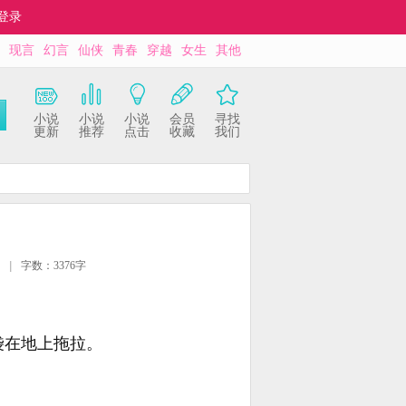
登录
现言
幻言
仙侠
青春
穿越
女生
其他
小说
小说
小说
会员
寻找
更新
推荐
点击
收藏
我们
|
字数：3376字
袋在地上拖拉。