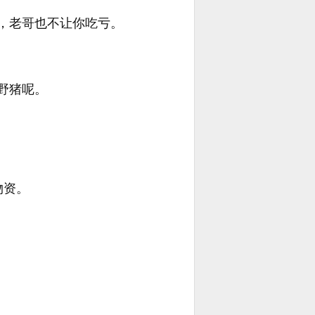
，老哥也不让你吃亏。
野猪呢。
物资。