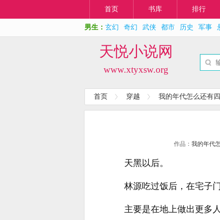
首页
书库
排行
男生：
玄幻
奇幻
武侠
都市
历史
军事
天悦小说网
www.xtyxsw.org
首页
穿越
我的年代怎么还有
作品：
我的年代
天黑以后。
林源吃过饭后，在宅子
主要是在地上做出更多