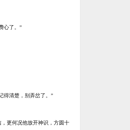
。
费心了。”
记得清楚，别弄岔了。”
信，更何况他放开神识，方圆十