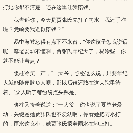
打她你都不清楚，还在这里让我赔钱。
我告诉你，今天是贾张氏先打了雨水，我还手咋
啦？凭啥要我道歉赔钱？”
易中海被怼得有点下不来台，“你这孩子怎么说话
呢，尊老爱幼不懂啊，贾张氏年纪大了，糊涂些，你
就不能让着点？”
傻柱冷笑一声，“一大爷，照您这么说，只要年纪
大就能随便欺负人呗，那以后谁还敢在这大院里待
着。”众人听了都纷纷点头称是。
傻柱又接着说道：“一大爷，你也说了要尊老爱
幼，关键是她贾张氏也不爱幼啊，你看她把雨水打
的，雨水这么小，她贾张氏摁着雨水在地上打。