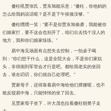
傻柱吼贾张氏，贾东旭能乐意：“傻柱，你他妈的
怎么给我妈说话呢？是不是下午挨揍没够。”
傻柱嘿嘿一笑：“要不是你贾东旭偷袭，我能被你
们娘家打，要不这会也别开了，咱们出去找个没人的
地方，我和你们娘家练练。”
易中海见场面有点想失去控制，一拍桌子喝
到：“你们想干什么，这是全院大会，不是你们家炕
头，非得闹到军管会才行是吧。都给我老实的坐回
去，谁在叨叨，你们就自己处理吧。”
贾家母子，还得靠着易中海给他们撑腰呢，也不
敢反驳易中海，只能悻悻的坐了回去。
见贾家母子坐下，许大茂也拉着傻柱朝凳子走
去。