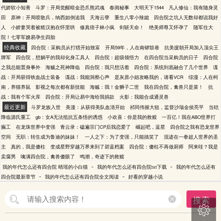
代娇软小知青
斗罗：开局觉醒暗金恐爪熊武魂
春闺秘事
大明天下1544
凡人修仙：我有随身灵
田
原神：开局喷散兵，纳西妲倒追我
天海云孽
重生八零小辣媳
四合院之坑人无数却都说我好
人
小娇妻哭着被糙汉抱在怀里哄
修真痞子林小疯
剑斩天命！
绝美师尊又怀孕了
随军住大
院！七零军嫂易孕生四胎
经典收藏
四合院：采购员从打猎开始致富
开局59年，人在南锣鼓巷
抗美援朝开局加入顶尖王
牌军
四合院，想躺平的我却化身工具人
四合院：超级领悟力
在四合院当采购员的日子
四合院
之我总能置身事外
海贼之死神降临
四合院：我只想活着
四合院：系统到底融合了几个世界
谍
战：开局获得铁血战士装备
谍战：我能洞察心声
是灰原小姐攻略我的，请看VCR
综漫：人在柯
南，养猫养鼠
影视之每次都有新技能
海贼：我！金狮子二世
我在四合院，禽兽只是菜！
抗
战：我有个军火库
四合院：开局让易中海给我捐款
火影：我能合成通灵兽
最近更新
斗罗龙族入世
美漫：从获得美队血清开始
祁同伟握大狙，监督沙瑞金侯亮平
当铠
降临源氏重工
gb：女A无法抵抗五条悟的诱惑
小欢喜：你是我的救赎
一百亿！我在ABO世界打
癫工
在龙珠世界中变强
青云录：磕遍宗门CP后我恋爱了
崛起吧，蓝星
四合院之我有恐龙世界
空间
无职：转生成为鲁迪的妹妹！
一人之下：为了变强，只能搞笑了
混迹在一拳超人世界的圣
主
真的，我是傻柱
变成星野穿越万界来到了碧蓝档案
四合院：傻柱不再做厨师
阿来哇？我是
卖腐男
噙满四合院，禽兽傻眼了
鸣潮，奇迹下的救赎
-
-
我的年代怎么还有四合院 晴瑶的小白猫
我的年代怎么还有四合院txt下载
我的年代怎么还有
-
-
四合院最新章节
我的年代怎么还有四合院全文阅读
好看的穿越小说
搜索
