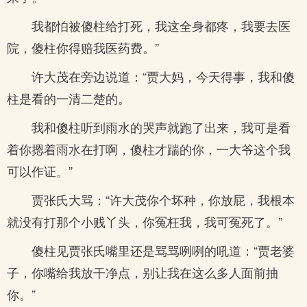
我都怕被傻柱给打死，我这全身都疼，我要去医
院，傻柱你得赔我医药费。”
许大茂在旁边说道：“贾大妈，今天得事，我和傻
柱是看的一清二楚的。
我和傻柱听到雨水的哭声就跑了出来，我可是看
着你摁着雨水在打啊，傻柱才踹的你，一大爷这个我
可以作证。”
贾张氏大骂：“许大茂你个坏种，你放屁，我根本
就没有打那个小贱丫头，你冤枉我，我可冤死了。”
傻柱见贾张氏嘴里还是骂骂咧咧的吼道：“贾老婆
子，你嘴给我放干净点，别让我在这么多人面前抽
你。”