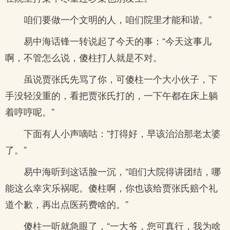
咱们要做一个文明的人，咱们院里才能和谐。”
易中海话锋一转说起了今天的事：“今天这事儿
啊，不管怎么说，傻柱打人就是不对。
虽说贾张氏先骂了你，可傻柱一个大小伙子，下
手没轻没重的，看把贾张氏打的，一下午都在床上躺
着哼哼呢。”
下面有人小声嘀咕：“打得好，早该治治那老太婆
了。”
易中海听到这话脸一沉，“咱们大院得讲团结，哪
能这么幸灾乐祸呢。傻柱啊，你也该给贾张氏赔个礼
道个歉，再出点医药费啥的。”
傻柱一听就急眼了，“一大爷，您可真行，我为啥