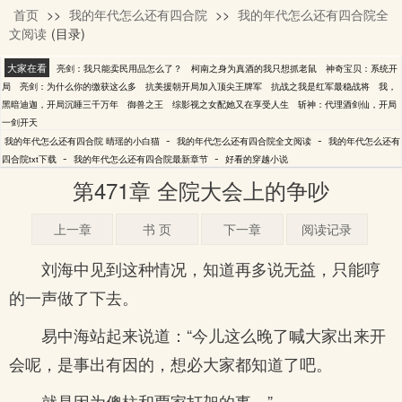
首页
>>
我的年代怎么还有四合院
>>
我的年代怎么还有四合院全
晴瑶的小白猫
文阅读
(目录)
大家在看
亮剑：我只能卖民用品怎么了？
柯南之身为真酒的我只想抓老鼠
神奇宝贝：系统开
局
亮剑：为什么你的缴获这么多
抗美援朝开局加入顶尖王牌军
抗战之我是红军最稳战将
我，
黑暗迪迦，开局沉睡三千万年
御兽之王
综影视之女配她又在享受人生
斩神：代理酒剑仙，开局
一剑开天
-
-
我的年代怎么还有四合院 晴瑶的小白猫
我的年代怎么还有四合院全文阅读
我的年代怎么还有
-
-
四合院txt下载
我的年代怎么还有四合院最新章节
好看的穿越小说
第471章 全院大会上的争吵
上一章
书 页
下一章
阅读记录
刘海中见到这种情况，知道再多说无益，只能哼
的一声做了下去。
易中海站起来说道：“今儿这么晚了喊大家出来开
会呢，是事出有因的，想必大家都知道了吧。
就是因为傻柱和贾家打架的事。”