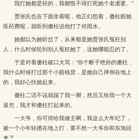
我打她都是轻的，我都恨不得打死她个老虔婆。”
贾张氏也在下面坐着呢，他正幻想着，傻柱赔她
医药费呢，就听到傻柱说他打了何雨水。
她都以为她听岔了，从来都是她贾张氏冤枉别
人，什么时候轮到别人冤枉她了，这她哪能忍的了。
于是对着傻柱破口大骂：“你个断子绝孙的傻柱，
我什么时候打过那个小赔钱货，是她自己摔倒在地上
的，我好心扶她起来。
傻柱二话不说就踹了我一脚，然后又给我一个大
逼兜，我才和傻柱打起来的。
一大爷，你可得给我做主啊，我这么大年纪了，
被一个小年轻摁在地上打，要不然一大爷你和东旭回
来了。