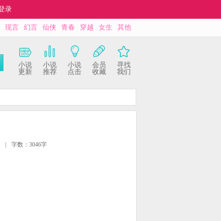
登录
现言
幻言
仙侠
青春
穿越
女生
其他
小说
小说
小说
会员
寻找
更新
推荐
点击
收藏
我们
|
字数：3046字