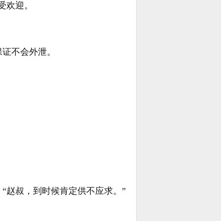
受欢迎。
保证不会外泄。
“赵叔，到时候肯定供不应求。”