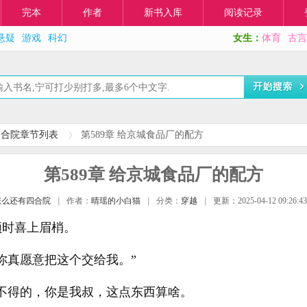
完本
作者
新书入库
阅读记录
悬疑
游戏
科幻
女生：
体育
古言
四合院章节列表
第589章 给京城食品厂的配方
第589章 给京城食品厂的配方
怎么还有四合院
|
作者：
晴瑶的小白猫
|
分类：
穿越
|
更新：2025-04-12 09:26:43
顿时喜上眉梢。
你真愿意把这个交给我。”
不得的，你是我叔，这点东西算啥。