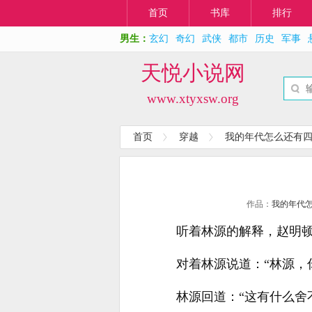
首页
书库
排行
男生：
玄幻
奇幻
武侠
都市
历史
军事
天悦小说网
www.xtyxsw.org
首页
穿越
我的年代怎么还有
作品：
我的年代
听着林源的解释，赵明
对着林源说道：“林源，
林源回道：“这有什么舍