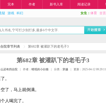
完本
作者
新书入库
阅读记录
悬疑
游戏
科幻
女生：
体育
古言
四合院章节列表
第682章 被灌趴下的老毛子3
第682章 被灌趴下的老毛子3
怎么还有四合院
|
作者：
晴瑶的小白猫
|
分类：
穿越
|
更新：2025-04-12 09:29:11
怔了。
子空了，马上就倒满。
四个人喝完了。