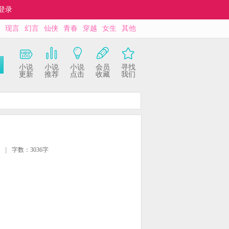
登录
现言
幻言
仙侠
青春
穿越
女生
其他
小说
小说
小说
会员
寻找
更新
推荐
点击
收藏
我们
|
字数：3036字