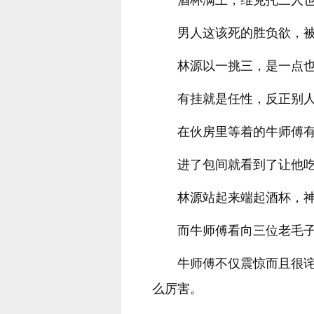
酒杯满上，维克托三人
男人这该死的胜负欲，
林源以一挑三，是一点
有挂就是任性，反正别
在伙房里等着的牛师傅
进了包间就看到了让他
林源站起来端起酒杯，
而牛师傅看向三位老毛
牛师傅不仅震惊而且很
么厉害。