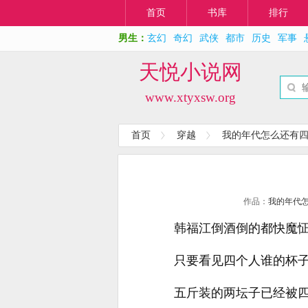
首页
书库
排行
男生：
玄幻
奇幻
武侠
都市
历史
军事
天悦小说网
www.xtyxsw.org
首页
穿越
我的年代怎么还有
作品：
我的年代
韩福江倒酒倒的都快魔
只要看见四个人谁的杯
五斤装的两坛子已经被