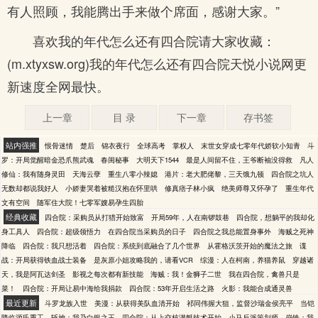
有人照顾，我能腾出手来做个席面，感谢大家。”
喜欢我的年代怎么还有四合院请大家收藏：
(m.xtyxsw.org)我的年代怎么还有四合院天悦小说网更
新速度全网最快。
上一章
目 录
下一章
存书签
站内强推
恨骨迷情
楚后
锦衣夜行
全球高考
掌权人
末世女穿成七零年代娇软小知青
斗
罗：开局觉醒暗金恐爪熊武魂
春闺秘事
大明天下1544
最是人间留不住，王爷断袖没得救
凡人
修仙：我有随身灵田
天海云孽
重生八零小辣媳
港片：老大肥佬黎，三天饿九顿
四合院之坑人
无数却都说我好人
小娇妻哭着被糙汉抱在怀里哄
修真痞子林小疯
绝美师尊又怀孕了
重生年代
文有空间
随军住大院！七零军嫂易孕生四胎
经典收藏
四合院：采购员从打猎开始致富
开局59年，人在南锣鼓巷
四合院，想躺平的我却化
身工具人
四合院：超级领悟力
在四合院当采购员的日子
四合院之我总能置身事外
海贼之死神
降临
四合院：我只想活着
四合院：系统到底融合了几个世界
从霍格沃茨开始的魔法之旅
谍
战：开局获得铁血战士装备
是灰原小姐攻略我的，请看VCR
综漫：人在柯南，养猫养鼠
穿越诸
天，我是阿瓦达剑圣
影视之每次都有新技能
海贼：我！金狮子二世
我在四合院，禽兽只是
菜！
四合院：开局让易中海给我捐款
四合院：53年开启生活之路
火影：我能合成通灵兽
最近更新
斗罗龙族入世
美漫：从获得美队血清开始
祁同伟握大狙，监督沙瑞金侯亮平
当铠
降临源氏重工
斩神：我乃白银之王
四合院：从上交核潜艇技术开始
小马反派策划师
崩铁：我