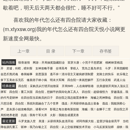
歇着吧，明天后天两天都会很忙，睡不好可不行。”
喜欢我的年代怎么还有四合院请大家收藏：
(m.xtyxsw.org)我的年代怎么还有四合院天悦小说网更
新速度全网最快。
上一章
目 录
下一章
存书签
站内强推
恨骨迷情
网游：开局抽奖隐藏职业
双穿大唐：小兕子不想肥家
桃树林里桃花
开
灵墟，剑棺，瞎剑客
女神攻略手册
全球高考
掌权人
荒岛之孤岛求生
斗罗：开局觉醒暗
金恐爪熊武魂
春闺秘事
皇恩荡漾
逃不掉！清冷宿主又被病娇强制爱
龙骑士的快乐
欢乐颂之
拿下五美欢乐无匹
修真痞子林小疯
明末大军阀
四合院一来就想躺平
五行杂灵根
武道人仙
经典收藏
四合院：采购员从打猎开始致富
开局59年，人在南锣鼓巷
抗美援朝开局加入顶尖王
牌军
四合院：重工兴国
四合院，想躺平的我却化身工具人
四合院：超级领悟力
穿越谍战，我
的代号是财神
在四合院当采购员的日子
四合院之我总能置身事外
海贼之死神降临
四合院：我
只想活着
四合院：系统到底融合了几个世界
谍战：开局获得铁血战士装备
谍战：我能洞察心
声
是灰原小姐攻略我的，请看VCR
影视之每次都有新技能
海贼：我！金狮子二世
四合院之开
局拒绝养老团
抗战：我有个军火库
火影：我能合成通灵兽
最近更新
斗罗龙族入世
美漫：从获得美队血清开始
祁同伟握大狙，监督沙瑞金侯亮平
当铠
降临源氏重工
斩神：我乃白银之王
四合院：从上交核潜艇技术开始
小马反派策划师
崩铁：我