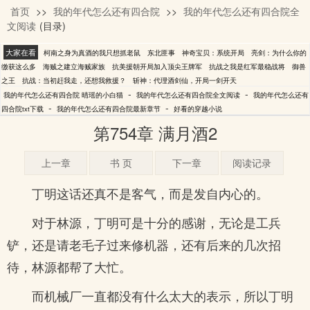
首页
>>
我的年代怎么还有四合院
>>
我的年代怎么还有四合院全
晴瑶的小白猫
文阅读
(目录)
大家在看
柯南之身为真酒的我只想抓老鼠
东北匪事
神奇宝贝：系统开局
亮剑：为什么你的
缴获这么多
海贼之建立海贼家族
抗美援朝开局加入顶尖王牌军
抗战之我是红军最稳战将
御兽
之王
抗战：当初赶我走，还想我救援？
斩神：代理酒剑仙，开局一剑开天
-
-
我的年代怎么还有四合院 晴瑶的小白猫
我的年代怎么还有四合院全文阅读
我的年代怎么还有
-
-
四合院txt下载
我的年代怎么还有四合院最新章节
好看的穿越小说
第754章 满月酒2
上一章
书 页
下一章
阅读记录
丁明这话还真不是客气，而是发自内心的。
对于林源，丁明可是十分的感谢，无论是工兵
铲，还是请老毛子过来修机器，还有后来的几次招
待，林源都帮了大忙。
而机械厂一直都没有什么太大的表示，所以丁明