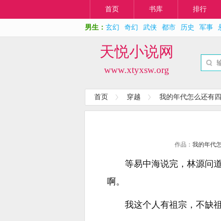
首页
书库
排行
男生：
玄幻
奇幻
武侠
都市
历史
军事
天悦小说网
www.xtyxsw.org
首页
穿越
我的年代怎么还有
作品：
我的年代
等易中海说完，林源问
啊。
我这个人有祖宗，不缺