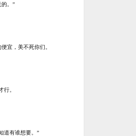
的。”
的便宜，美不死你们。
才行。
。
知道有谁想要。”