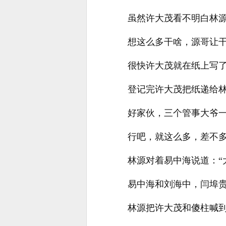
虽然许大茂看不明白林
想这么多干啥，源哥让
很快许大茂就在纸上写
登记完许大茂把纸递给
好家伙，三个管事大爷
行吧，就这么多，差不
林源对着易中海说道：“
易中海和刘海中，闫埠
林源把许大茂和傻柱喊