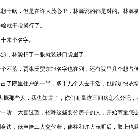
源想干啥，但是在许大茂心里，林源说的都是对的。林源
干啥就干啥就行了。
了十来个名字。
林源，林源扫了一眼就装进口袋里了。
一个不落，贾张氏贾东旭名字也在列，还有院里几个想占
多占了院里住户的一半，多十几个人去干活，也能加快农
大概那些人，我也知道了，你们商量这三间房怎么分吧，
贵一听，大喜过望，招呼这些要分房子的人，开始商量怎
到身边，低声给二人交代着，傻柱和许大茂听后，脸上也