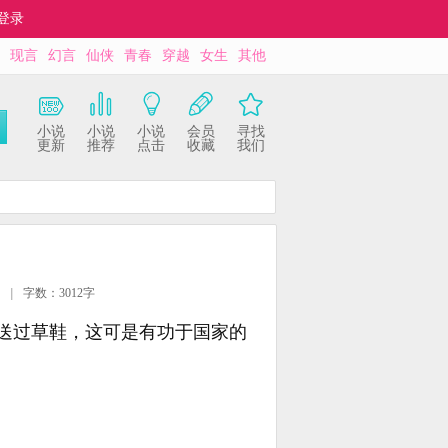
登录
现言
幻言
仙侠
青春
穿越
女生
其他
小说
小说
小说
会员
寻找
更新
推荐
点击
收藏
我们
|
字数：3012字
送过草鞋，这可是有功于国家的