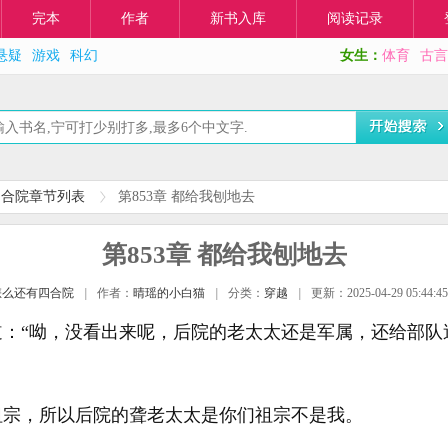
完本
作者
新书入库
阅读记录
悬疑
游戏
科幻
女生：
体育
古言
四合院章节列表
第853章 都给我刨地去
第853章 都给我刨地去
怎么还有四合院
|
作者：
晴瑶的小白猫
|
分类：
穿越
|
更新：2025-04-29 05:44:45
道：“呦，没看出来呢，后院的老太太还是军属，还给部队
祖宗，所以后院的聋老太太是你们祖宗不是我。