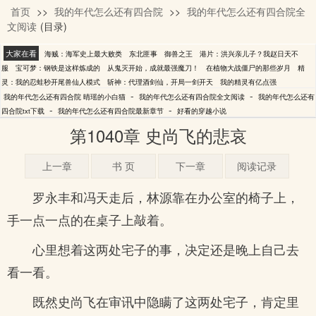
首页
>>
我的年代怎么还有四合院
>>
我的年代怎么还有四合院全
晴瑶的小白猫
文阅读
(目录)
大家在看
海贼：海军史上最大败类
东北匪事
御兽之王
港片：洪兴亲儿子？我赵日天不
服
宝可梦：钢铁是这样炼成的
从鬼灭开始，成就最强魔刀！
在植物大战僵尸的那些岁月
精
灵：我的忍蛙秒开尾兽仙人模式
斩神：代理酒剑仙，开局一剑开天
我的精灵有亿点强
-
-
我的年代怎么还有四合院 晴瑶的小白猫
我的年代怎么还有四合院全文阅读
我的年代怎么还有
-
-
四合院txt下载
我的年代怎么还有四合院最新章节
好看的穿越小说
第1040章 史尚飞的悲哀
上一章
书 页
下一章
阅读记录
罗永丰和冯天走后，林源靠在办公室的椅子上，
手一点一点的在桌子上敲着。
心里想着这两处宅子的事，决定还是晚上自己去
看一看。
既然史尚飞在审讯中隐瞒了这两处宅子，肯定里