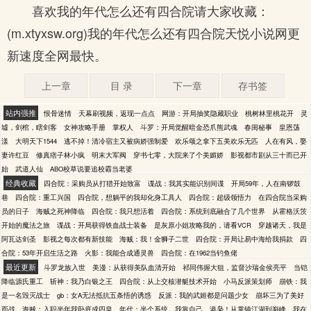
喜欢我的年代怎么还有四合院请大家收藏：
(m.xtyxsw.org)我的年代怎么还有四合院天悦小说网更
新速度全网最快。
上一章
目 录
下一章
存书签
站内强推
恨骨迷情
天幕刷视频，返现一点点
网游：开局抽奖隐藏职业
桃树林里桃花开
灵
墟，剑棺，瞎剑客
女神攻略手册
掌权人
斗罗：开局觉醒暗金恐爪熊武魂
春闺秘事
皇恩荡
漾
大明天下1544
逃不掉！清冷宿主又被病娇强制爱
欢乐颂之拿下五美欢乐无匹
人在有风，娶
妻许红豆
修真痞子林小疯
明末大军阀
穿书七零，大院来了个美媚娇
影视都市剧从三十而已开
始
武道人仙
ABO校草说要追校霸当老婆
经典收藏
四合院：采购员从打猎开始致富
谍战：我其实能识别间谍
开局59年，人在南锣鼓
巷
四合院：重工兴国
四合院，想躺平的我却化身工具人
四合院：超级领悟力
在四合院当采购
员的日子
海贼之死神降临
四合院：我只想活着
四合院：系统到底融合了几个世界
从霍格沃茨
开始的魔法之旅
谍战：开局获得铁血战士装备
是灰原小姐攻略我的，请看VCR
穿越诸天，我是
阿瓦达剑圣
影视之每次都有新技能
海贼：我！金狮子二世
四合院：开局让易中海给我捐款
四
合院：53年开启生活之路
火影：我能合成通灵兽
四合院：在1962当钓鱼佬
最近更新
斗罗龙族入世
美漫：从获得美队血清开始
祁同伟握大狙，监督沙瑞金侯亮平
当铠
降临源氏重工
斩神：我乃白银之王
四合院：从上交核潜艇技术开始
小马反派策划师
崩铁：我
是一名毁灭战士
gb：女A无法抵抗五条悟的诱惑
反派：我的武姬都是问题少女
崩坏三为了美好
而战
海贼：入职半年我卧底成四皇
年代：半个系统，我靠自己
港枭！从掌镜江湖到巅峰
我在