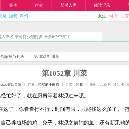
完本
作者
新书入库
阅读记录
悬疑
游戏
科幻
女生：
体育
古言
四合院章节列表
第1052章 川菜
第1052章 川菜
怎么还有四合院
|
作者：
晴瑶的小白猫
|
分类：
穿越
|
更新：2025-07-04 15:41:56
已经忙好了，就在厨房等着林源过来呢。
在这了，你看看行不行，时间有限，只能找这么多了。”
，自己养殖场的鸡，兔子，林源之前钓的鱼，还有新采购