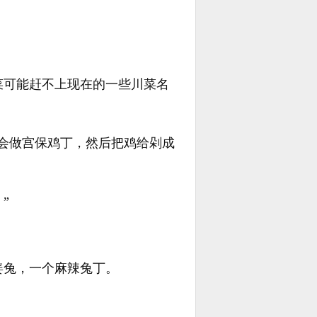
菜可能赶不上现在的一些川菜名
会做宫保鸡丁，然后把鸡给剁成
”
姜兔，一个麻辣兔丁。