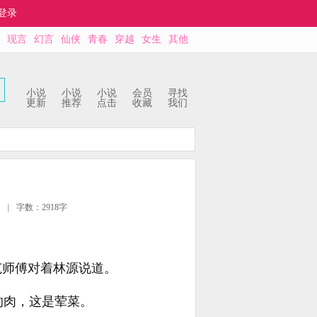
登录
现言
幻言
仙侠
青春
穿越
女生
其他
小说
小说
小说
会员
寻找
更新
推荐
点击
收藏
我们
|
字数：2918字
范师傅对着林源说道。
的肉，这是荤菜。