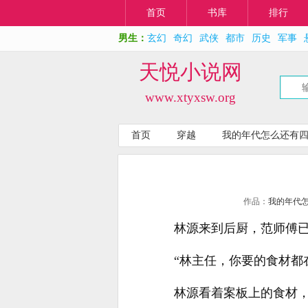
首页
书库
排行
男生：
玄幻
奇幻
武侠
都市
历史
军事
天悦小说网
www.xtyxsw.org
首页
穿越
我的年代怎么还有
作品：
我的年代
林源来到后厨，范师傅
“林主任，你要的食材都
林源看着案板上的食材