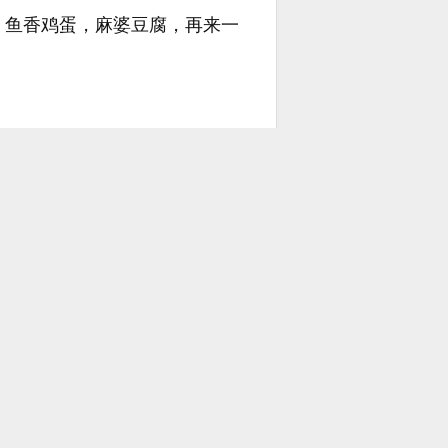
，鱼香鸡蛋，麻婆豆腐，再来一
的川菜，关键不是他不想，而是
两口锅一起操作。
候，是有名的厨师。