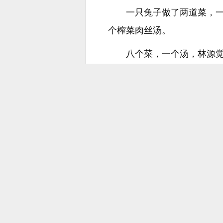
一只兔子做了两道菜，
个榨菜肉丝汤。
八个菜，一个汤，林源
所以林源确定好菜以后
范师傅实在找不到材料。
不过用家常的川菜招待
等所有的食材都准备的
林源熟练地翻炒着锅里
黄杰和范师傅在一旁紧
特别是范师傅，他作为