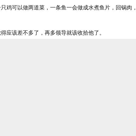
一只鸡可以做两道菜，一条鱼一会做成水煮鱼片，回锅肉
觉得应该差不多了，再多领导就该收拾他了。
，就开始操作，林源也没有准备什么复杂的菜，都是家常
老领导，应该更对老领导的胃口。
差不多了，林源就就开始准备炒菜，为了节约时间，林源
的菜，辣椒的香气和热油的滋滋声交织在一起。
张又专注地打下手，递调料、切配菜，配合十分默契。
一个厨子，早就听说过林源的厨艺精湛，以前在京城的时