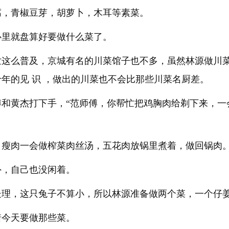
腐，青椒豆芽，胡萝卜，木耳等素菜。
心里就盘算好要做什么菜了。
世这么普及，京城有名的川菜馆子也不多，虽然林源做川
年的见 识 ，做出的川菜也不会比那些川菜名厨差。
傅和黄杰打下手，“范师傅，你帮忙把鸡胸肉给剃下来，一
，瘦肉一会做榨菜肉丝汤，五花肉放锅里煮着，做回锅肉。
外，自己也没闲着。
处理，这只兔子不算小，所以林源准备做两个菜，一个仔
着今天要做那些菜。