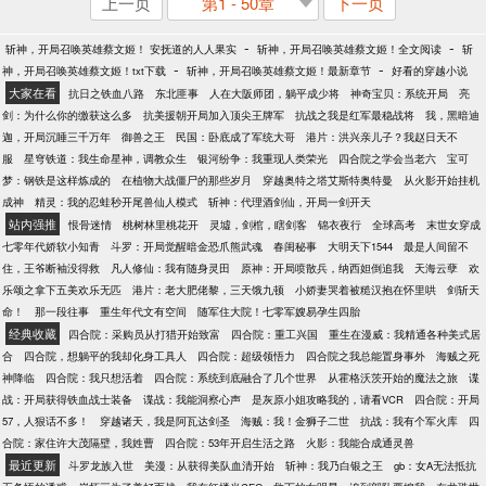
上一页
第1 - 50章
下一页
-
-
斩神，开局召唤英雄蔡文姬！ 安抚道的人人果实
斩神，开局召唤英雄蔡文姬！全文阅读
斩
-
-
神，开局召唤英雄蔡文姬！txt下载
斩神，开局召唤英雄蔡文姬！最新章节
好看的穿越小说
大家在看
抗日之铁血八路
东北匪事
人在大阪师团，躺平成少将
神奇宝贝：系统开局
亮
剑：为什么你的缴获这么多
抗美援朝开局加入顶尖王牌军
抗战之我是红军最稳战将
我，黑暗迪
迦，开局沉睡三千万年
御兽之王
民国：卧底成了军统大哥
港片：洪兴亲儿子？我赵日天不
服
星穹铁道：我生命星神，调教众生
银河纷争：我重现人类荣光
四合院之学会当老六
宝可
梦：钢铁是这样炼成的
在植物大战僵尸的那些岁月
穿越奥特之塔艾斯特奥特曼
从火影开始挂机
成神
精灵：我的忍蛙秒开尾兽仙人模式
斩神：代理酒剑仙，开局一剑开天
站内强推
恨骨迷情
桃树林里桃花开
灵墟，剑棺，瞎剑客
锦衣夜行
全球高考
末世女穿成
七零年代娇软小知青
斗罗：开局觉醒暗金恐爪熊武魂
春闺秘事
大明天下1544
最是人间留不
住，王爷断袖没得救
凡人修仙：我有随身灵田
原神：开局喷散兵，纳西妲倒追我
天海云孽
欢
乐颂之拿下五美欢乐无匹
港片：老大肥佬黎，三天饿九顿
小娇妻哭着被糙汉抱在怀里哄
剑斩天
命！
那一段往事
重生年代文有空间
随军住大院！七零军嫂易孕生四胎
经典收藏
四合院：采购员从打猎开始致富
四合院：重工兴国
重生在漫威：我精通各种美式居
合
四合院，想躺平的我却化身工具人
四合院：超级领悟力
四合院之我总能置身事外
海贼之死
神降临
四合院：我只想活着
四合院：系统到底融合了几个世界
从霍格沃茨开始的魔法之旅
谍
战：开局获得铁血战士装备
谍战：我能洞察心声
是灰原小姐攻略我的，请看VCR
四合院：开局
57，人狠话不多！
穿越诸天，我是阿瓦达剑圣
海贼：我！金狮子二世
抗战：我有个军火库
四
合院：家住许大茂隔壁，我姓曹
四合院：53年开启生活之路
火影：我能合成通灵兽
最近更新
斗罗龙族入世
美漫：从获得美队血清开始
斩神：我乃白银之王
gb：女A无法抵抗