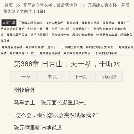
首页
>>
开局建立青衣楼，幕后我为尊
>>
开局建立青衣楼，幕后
抽一盒华子
我为尊全文阅读
(目录)
大家在看
开局奖励双修功法，女帝说想躺平
横推诡怪，我是极道武圣
霸天武魂
开局封王，
从建立镇诡司开始
剑道第一魔
爹，别苟了出山吧，你真无敌了！
穿越到大秦改变大秦的命
运
开局鸿蒙不灭体，碾压亿万天骄
苟在禁地十年，我摆烂都能无敌
绝世天资被欺辱，我叛出宗
你哭啥
-
-
开局建立青衣楼，幕后我为尊 抽一盒华子
开局建立青衣楼，幕后我为尊全文阅读
开局建立青
-
-
衣楼，幕后我为尊txt下载
开局建立青衣楼，幕后我为尊最新章节
好看的玄幻小说
第386章 日月山，天一拳，于听水
上一章
书 页
下一页
阅读记录
州牧府外！
马车之上，陈元面色凝重起来。
“怎么会，秦烈怎么会突然试探我？”
陈元嘴里喃喃地说道。