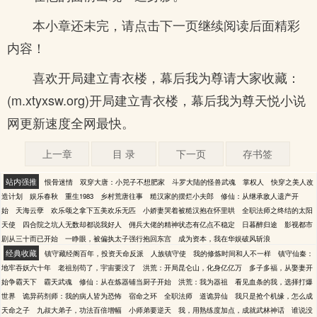
本小章还未完，请点击下一页继续阅读后面精彩
内容！
喜欢开局建立青衣楼，幕后我为尊请大家收藏：
(m.xtyxsw.org)开局建立青衣楼，幕后我为尊天悦小说
网更新速度全网最快。
上一章
目 录
下一页
存书签
站内强推
恨骨迷情
双穿大唐：小兕子不想肥家
斗罗大陆的怪兽武魂
掌权人
快穿之美人改
造计划
娱乐春秋
重生1983
乡村荒唐往事
糙汉家的摆烂小夫郎
修仙：从继承敌人遗产开
始
天海云孽
欢乐颂之拿下五美欢乐无匹
小娇妻哭着被糙汉抱在怀里哄
全职法师之终结的太阳
天使
四合院之坑人无数却都说我好人
佣兵大佬的精神状态有亿点不稳定
日暮醉归途
影视都市
剧从三十而已开始
一睁眼，被偏执太子强行抱回东宫
成为资本，我在华娱破风斩浪
经典收藏
镇守藏经阁百年，投资天命反派
人族镇守使
我的修炼时间和人不一样
镇守仙秦：
地牢吞妖六十年
老祖别苟了，宇宙要没了
洪荒：开局昆仑山，化身亿亿万
多子多福，从娶妻开
始争霸天下
霸天武魂
修仙：从在炼器铺当厨子开始
洪荒：我为器祖
看见血条的我，选择打爆
世界
诡异药剂师：我的病人皆为恐怖
宿命之环
全职法师
道诡异仙
我只是抢个机缘，怎么成
天命之子
九叔大弟子，功法百倍增幅
小师弟要逆天
我，用熟练度加点，成就武林神话
谁说没