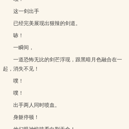
这一剑出手
已经完美展现出狠辣的剑道。
哧！
一瞬间，
一道恐怖无比的剑芒浮现，跟黑暗月色融合在一
起，消失不见！
噗！
噗！
出手两人同时喷血。
身躯停顿！
他们眼神惊骇看向荆无命！