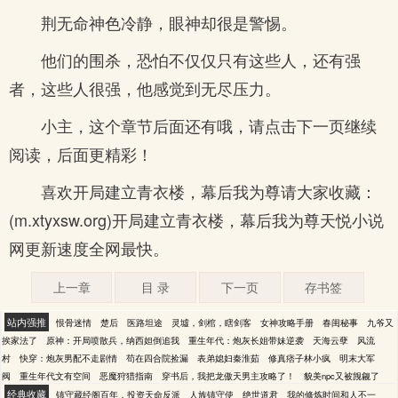
荆无命神色冷静，眼神却很是警惕。
他们的围杀，恐怕不仅仅只有这些人，还有强
者，这些人很强，他感觉到无尽压力。
小主，这个章节后面还有哦，请点击下一页继续
阅读，后面更精彩！
喜欢开局建立青衣楼，幕后我为尊请大家收藏：
(m.xtyxsw.org)开局建立青衣楼，幕后我为尊天悦小说
网更新速度全网最快。
上一章
目 录
下一页
存书签
站内强推
恨骨迷情
楚后
医路坦途
灵墟，剑棺，瞎剑客
女神攻略手册
春闺秘事
九爷又
挨家法了
原神：开局喷散兵，纳西妲倒追我
重生年代：炮灰长姐带妹逆袭
天海云孽
风流
村
快穿：炮灰男配不走剧情
苟在四合院捡漏
表弟媳妇秦淮茹
修真痞子林小疯
明末大军
阀
重生年代文有空间
恶魔狩猎指南
穿书后，我把龙傲天男主攻略了！
貌美npc又被觊觎了
经典收藏
镇守藏经阁百年，投资天命反派
人族镇守使
绝世道君
我的修炼时间和人不一