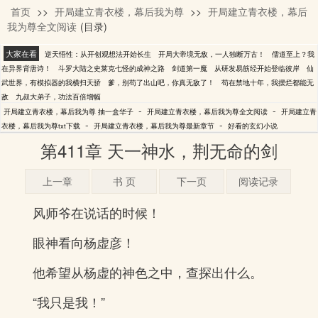
首页
>>
开局建立青衣楼，幕后我为尊
>>
开局建立青衣楼，幕后
抽一盒华子
我为尊全文阅读
(目录)
大家在看
逆天悟性：从开创观想法开始长生
开局大帝境无敌，一人独断万古！
儒道至上？我
在异界背唐诗！
斗罗大陆之史莱克七怪的成神之路
剑道第一魔
从研发易筋经开始登临彼岸
仙
武世界，有模拟器的我横扫天骄
爹，别苟了出山吧，你真无敌了！
苟在禁地十年，我摆烂都能无
敌
九叔大弟子，功法百倍增幅
-
-
开局建立青衣楼，幕后我为尊 抽一盒华子
开局建立青衣楼，幕后我为尊全文阅读
开局建立青
-
-
衣楼，幕后我为尊txt下载
开局建立青衣楼，幕后我为尊最新章节
好看的玄幻小说
第411章 天一神水，荆无命的剑
上一章
书 页
下一页
阅读记录
风师爷在说话的时候！
眼神看向杨虚彦！
他希望从杨虚的神色之中，查探出什么。
“我只是我！”