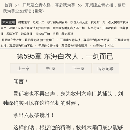
首页
>>
开局建立青衣楼，幕后我为尊
>>
开局建立青衣楼，幕后
抽一盒华子
我为尊全文阅读
(目录)
大家在看
绝世道君
厄难天书
镇守藏经阁百年，投资天命反派
我走后，为什么又哭着求我回
来？
巫师：从骑士呼吸法开始肝经验
我的修炼时间和人不一样
长生苟道：开局吹唢呐，送葬修
仙
吞噬神王
蛤蟆修仙，从妖修开始
洪荒：我为器祖
-
-
开局建立青衣楼，幕后我为尊 抽一盒华子
开局建立青衣楼，幕后我为尊全文阅读
开局建立青
-
-
衣楼，幕后我为尊txt下载
开局建立青衣楼，幕后我为尊最新章节
好看的玄幻小说
第595章 东海白衣人，一剑而已
上一章
书 页
下一页
阅读记录
闻言！
灵郁布也不再出声，身为牧州六扇门总捕头，刘
独峰确实可以在这样危机的时候，
拿出六枚破镜丹！
这样的话，根据他的猜测，牧州六扇门最少能够