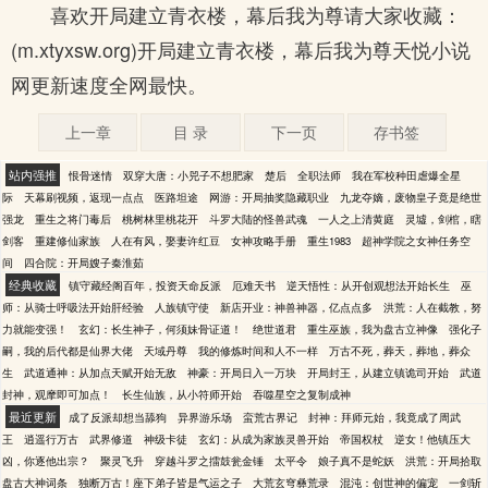
喜欢开局建立青衣楼，幕后我为尊请大家收藏：
(m.xtyxsw.org)开局建立青衣楼，幕后我为尊天悦小说
网更新速度全网最快。
上一章
目 录
下一页
存书签
站内强推
恨骨迷情
双穿大唐：小兕子不想肥家
楚后
全职法师
我在军校种田虐爆全星
际
天幕刷视频，返现一点点
医路坦途
网游：开局抽奖隐藏职业
九龙夺嫡，废物皇子竟是绝世
强龙
重生之将门毒后
桃树林里桃花开
斗罗大陆的怪兽武魂
一人之上清黄庭
灵墟，剑棺，瞎
剑客
重建修仙家族
人在有风，娶妻许红豆
女神攻略手册
重生1983
超神学院之女神任务空
间
四合院：开局嫂子秦淮茹
经典收藏
镇守藏经阁百年，投资天命反派
厄难天书
逆天悟性：从开创观想法开始长生
巫
师：从骑士呼吸法开始肝经验
人族镇守使
新店开业：神兽神器，亿点点多
洪荒：人在截教，努
力就能变强！
玄幻：长生神子，何须妹骨证道！
绝世道君
重生巫族，我为盘古立神像
强化子
嗣，我的后代都是仙界大佬
天域丹尊
我的修炼时间和人不一样
万古不死，葬天，葬地，葬众
生
武道通神：从加点天赋开始无敌
神豪：开局日入一万块
开局封王，从建立镇诡司开始
武道
封神，观摩即可加点！
长生仙族，从小符师开始
吞噬星空之复制成神
最近更新
成了反派却想当舔狗
异界游乐场
蛮荒古界记
封神：拜师元始，我竟成了周武
王
逍遥行万古
武界修道
神级卡徒
玄幻：从成为家族灵兽开始
帝国权杖
逆女！他镇压大
凶，你逐他出宗？
聚灵飞升
穿越斗罗之擂鼓瓮金锤
太平令
娘子真不是蛇妖
洪荒：开局拾取
盘古大神词条
独断万古！座下弟子皆是气运之子
大荒玄穹彝荒录
混沌：创世神的偏宠
一剑斩