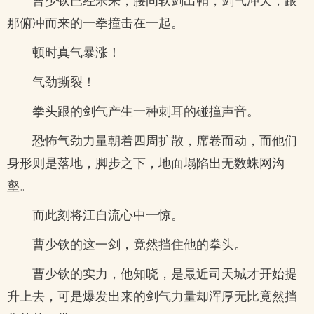
那俯冲而来的一拳撞击在一起。
顿时真气暴涨！
气劲撕裂！
拳头跟的剑气产生一种刺耳的碰撞声音。
恐怖气劲力量朝着四周扩散，席卷而动，而他们
身形则是落地，脚步之下，地面塌陷出无数蛛网沟
壑。
而此刻将江自流心中一惊。
曹少钦的这一剑，竟然挡住他的拳头。
曹少钦的实力，他知晓，是最近司天城才开始提
升上去，可是爆发出来的剑气力量却浑厚无比竟然挡