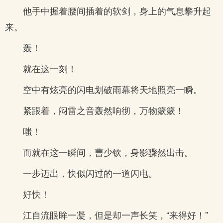
他手中握着腰间插着的软剑，身上的气息攀升起
来。
轰！
就在这一刻！
空中有炫亮的闪电划破雨幕将天地照亮一瞬。
紧跟着，闷雷之音轰然响彻，万物簌簌！
嗤！
而就在这一瞬间，曹少钦，身影骤然出击。
一步迈出，快似闪过的一道闪电。
好快！
江自流眼眸一凝，但是却一声长笑，“来得好！”