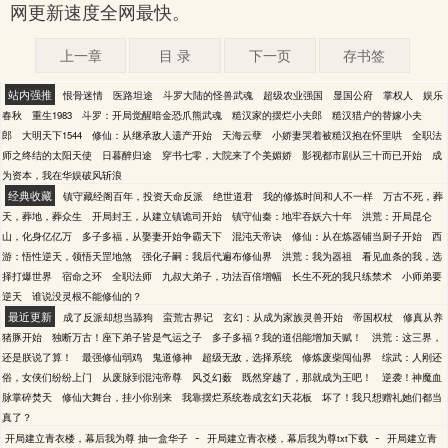
网更新速度全网最快。
上一章
目 录
下一页
存书签
站内强推
恨骨迷情
医路坦途
斗罗大陆的怪兽武魂
超级农业强国
显国公府
掌权人
娱乐
春秋
重生1983
斗罗：开局觉醒暗金恐爪熊武魂
糙汉家的摆烂小夫郎
糙汉猎户的替嫁小夫
郎
大明天下1544
修仙：从继承敌人遗产开始
天海云孽
小娇妻哭着被糙汉抱在怀里哄
全职法
师之终结的太阳天使
日暮醉归途
穿书七零，大院来了个美媚娇
影视都市剧从三十而已开始
成
为资本，我在华娱破风斩浪
经典收藏
镇守藏经阁百年，投资天命反派
绝世道君
我的修炼时间和人不一样
万古不死，葬
天，葬地，葬众生
开局封王，从建立镇诡司开始
镇守仙秦：地牢吞妖六十年
洪荒：开局昆仑
山，化身亿亿万
多子多福，从娶妻开始争霸天下
混沌天帝诀
修仙：从在炼器铺当厨子开始
西
游：悟性逆天，领悟天罡地煞
强化子嗣：我后代遍布修仙界
洪荒：我为器祖
看见血条的我，选
择打爆世界
宿命之环
全职法师
九叔大弟子，功法百倍增幅
长生不死的我只练禁术
小师弟要
逆天
谁说没灵根不能修仙的？
最近更新
成了反派却想当舔狗
蛮荒古界记
玄幻：从成为家族灵兽开始
帝国权杖
修真从养
猪豚开始
独断万古！座下弟子皆是气运之子
多子多福？我的道侣能增加天赋！
洪荒：这三界，
还是朕说了算！
最强修仙弱鸡
鬼道修神
超级无敌，选择系统
修炼废柴闯仙界
综武：人刚还
俗，女侠们纷纷上门
从废脉到混沌帝尊
风爻幻薮
既然穿越了，那就成为王吧！
逆袭！神魔血
脉掌碎焚天
修仙大舞台，挂小你别来
我靠摆烂系统卷成玄幻天花板
坏了！我只想赠礼她们都当
真了？
-
-
开局建立青衣楼，幕后我为尊 抽一盒华子
开局建立青衣楼，幕后我为尊txt下载
开局建立青