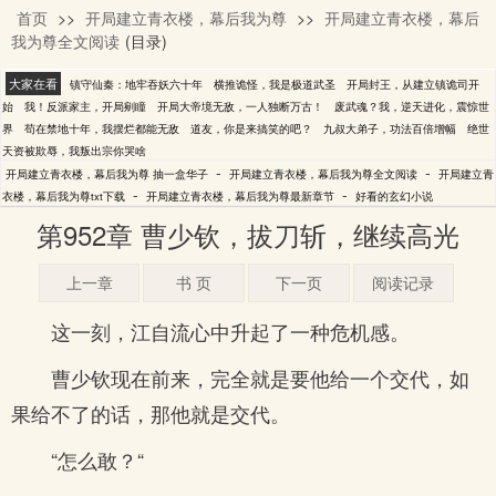
首页
>>
开局建立青衣楼，幕后我为尊
>>
开局建立青衣楼，幕后
抽一盒华子
我为尊全文阅读
(目录)
大家在看
镇守仙秦：地牢吞妖六十年
横推诡怪，我是极道武圣
开局封王，从建立镇诡司开
始
我！反派家主，开局剜瞳
开局大帝境无敌，一人独断万古！
废武魂？我，逆天进化，震惊世
界
苟在禁地十年，我摆烂都能无敌
道友，你是来搞笑的吧？
九叔大弟子，功法百倍增幅
绝世
天资被欺辱，我叛出宗你哭啥
-
-
开局建立青衣楼，幕后我为尊 抽一盒华子
开局建立青衣楼，幕后我为尊全文阅读
开局建立青
-
-
衣楼，幕后我为尊txt下载
开局建立青衣楼，幕后我为尊最新章节
好看的玄幻小说
第952章 曹少钦，拔刀斩，继续高光
上一章
书 页
下一页
阅读记录
这一刻，江自流心中升起了一种危机感。
曹少钦现在前来，完全就是要他给一个交代，如
果给不了的话，那他就是交代。
“怎么敢？“