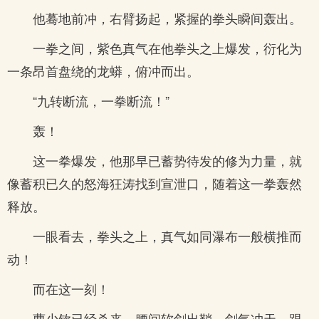
他蓦地前冲，右臂扬起，紧握的拳头瞬间轰出。
一拳之间，紫色真气在他拳头之上爆发，衍化为
一条昂首盘绕的龙蟒，俯冲而出。
“九转断流，一拳断流！”
轰！
这一拳爆发，他那早已蓄势待发的修为力量，就
像蓄积已久的怒海狂涛找到宣泄口，随着这一拳轰然
释放。
一眼看去，拳头之上，真气如同瀑布一般横推而
动！
而在这一刻！
曹少钦已经杀来，腰间软剑出鞘，剑气冲天，跟