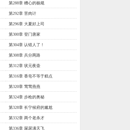
第288章 糟心的杨规
第292章 苦肉计
第296章 大夏好上司
第300章 登门唐家
第304章 认错人了！
第308章 兵分两路
第312章 状元夜壶
第316章 香皂不等于糕点
第320章 莺莺燕燕
第324章 步枪的奥秘
第328章 长宁候府的尴尬
第332章 两个老杀才
第336章 屎尿满天飞