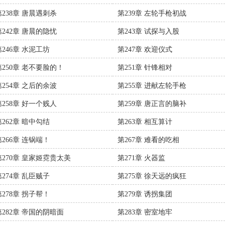
第238章 唐晨遇刺杀
第239章 左轮手枪初战
第242章 唐晨的隐忧
第243章 试探与入股
第246章 水泥工坊
第247章 欢迎仪式
第250章 老不要脸的！
第251章 针锋相对
第254章 之后的余波
第255章 进献左轮手枪
第258章 好一个贱人
第259章 唐正言的脑补
第262章 暗中勾结
第263章 相互算计
第266章 连锅端！
第267章 难看的吃相
第270章 皇家姬霓贵太美
第271章 火器监
第274章 乱臣贼子
第275章 徐天远的疯狂
第278章 拐子帮！
第279章 诱拐集团
第282章 帝国的阴暗面
第283章 密室地牢