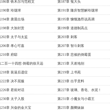
第186章 铁木尔与范程文
第187章 冤大头
第190章 玲珑球
第191章 隆庆智慧解玲珑球
第194章 唐晨出场
第195章 慷慨激昂说高调
第198章 大加封赏
第199章 道德制高点
第202章 太子与太监
第203章 刺客
第206章 孝心可嘉
第207章 智斗刺客
第210章 府邸
第211章 悲催的倒霉蛋
第二百一十四想 倒霉的徐天远
第215章 天差地别
第218章 装逼后遗症
第219章 上书苑
第222章 决不屈服
第223章 出乎意料
第226章 君前对话
第227章 玻璃、香皂、水泥！
第230章 太子入股
第231章 小魔女与小霸王
第234章 兴奋的金大宝
第235章 颜卿妹妹