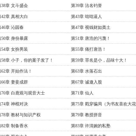
第38章 文斗盛会
第39章 沽名钓誉
第42章 真相大白
第43章 咄咄逼人
第46章 沁园春
第47章 视钱财如粪土
第50章 身份暴露
第51章 唐浩的污蔑！
第54章 女扮男装
第55章 痛打唐浩！
第58章 小子，你的案子发了！
第59章 罪名是小，品味十大！
第62章 开始作法！
第63章 水落石出
第66章 妻妾成群
第67章 诚邀入股
第70章 白鹿观与观音大士
第71章 仙人
第74章 神棍对决
第75章 戳穿骗局（为书友喜欢大
的祖天坤加更）
第78章 教材与知识产权
第79章 教授拼音
第82章 制备香水
第83章 许清婉的私塾