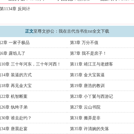
第1134章 反间计
正文
至尊文抄公：我在古代当书生txt全文下载
第2章 一家子极品
第3章 万分不值
第6章 露馅儿了
第7章 我不是庶子！
第10章 三十年河东，三十年河西！
第11章 靖江王与老嫖客
第14章 装逼的方式
第15章 金大宝装逼
第18章 再见金大宝
第19章 唐浩的教训
第22章 机智断案
第23章 小丫鬟与西游记
第26章 纨绔子弟
第27章 云山书院
第30章 谁去赴约？
第31章 搬弄是非
第34章 唐晨赴宴
第35章 许清婉的失落