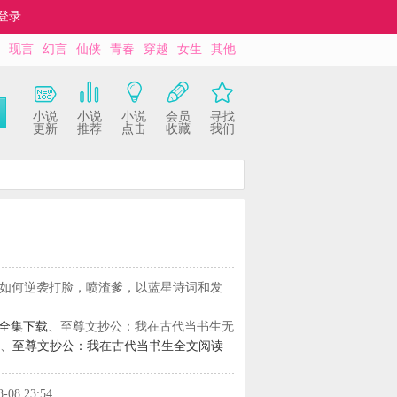
登录
现言
幻言
仙侠
青春
穿越
女生
其他
小说
小说
小说
会员
寻找
更新
推荐
点击
收藏
我们
如何逆袭打脸，喷渣爹，以蓝星诗词和发
t全集下载
、至尊文抄公：我在古代当书生无
、
至尊文抄公：我在古代当书生全文阅读
8-08 23:54