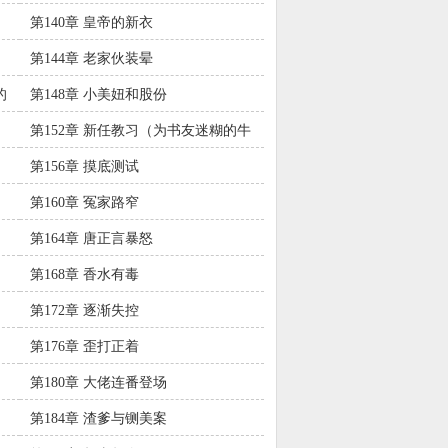
第140章 皇帝的新衣
第144章 老家伙装晕
的
第148章 小美妞和股份
第152章 新任教习（为书友迷糊的牛
头加更！）
第156章 摸底测试
第160章 冤家路窄
第164章 唐正言暴怒
第168章 香水有毒
第172章 逐渐失控
第176章 歪打正着
第180章 大佬连番登场
第184章 渣爹与铡美案