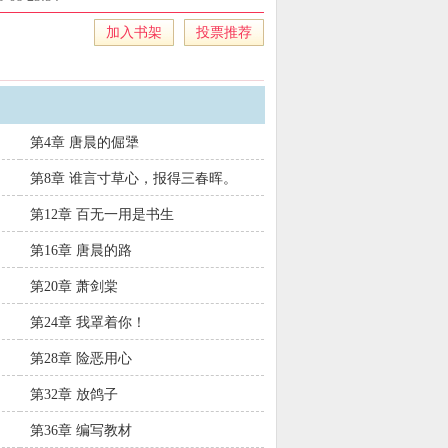
加入书架
投票推荐
第4章 唐晨的倔犟
第8章 谁言寸草心，报得三春晖。
第12章 百无一用是书生
第16章 唐晨的路
第20章 萧剑棠
第24章 我罩着你！
第28章 险恶用心
第32章 放鸽子
第36章 编写教材