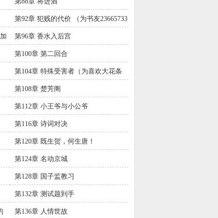
第88章 将进酒
第92章 犯贱的代价 （为书友23665733
加更）
仙加
第96章 香水入后宫
第100章 第二回合
第104章 特殊受害者（为喜欢大花条
的祖天坤加更）
第108章 楚芳阁
第112章 小王爷与小公爷
第116章 诗词对决
第120章 既生贺，何生唐！
第124章 名动京城
第128章 国子监教习
第132章 测试题到手
的
第136章 人情世故