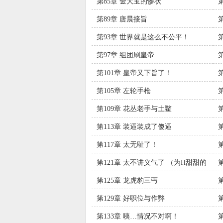
第85章 金大宝的惨状
第89章 唐晨接旨
第93章 世界就是这么不公平！
第97章 组团刷皇帝
第101章 皇帝又下旨了！
第105章 左轮手枪
第109章 花丛老手与土鳖
第113章 装逼装成了傻逼
第117章 太无耻了！
第121章 太不讲义气了 （为H甜甜的
爱H加更）
第125章 龙虎豹三丐
肉
第129章 好职位与作弊
第133章 咦…情况不对啊！