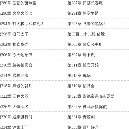
第286章 倔强的萧剑棠
第287章 扫荡长春庵
第290章 火烧火器监
第291章 朝堂争辩
第294章 打太极，和稀泥！
第295章 飞来的黑锅！
第298章 抠门太子
第二百九十九想 借脸
第302章 捐赠夜壶
第303章 隆庆公主府
第306章 徐天远招供
第307章 唐不识
第310章 慈善拍卖会
第311章 拍卖开始
第314章 舔狗经济
第315章 甩锅
第318章 筹银的背后
第319章 招聘会
第322章 三种火器
第323章 崇德帝亲临火器监
第326章 火铳命名
第327章 神武营指挥使
第330章 迎亲进行时
第331章 青莲剑
第334章 沐家上门
第335章 百年好合