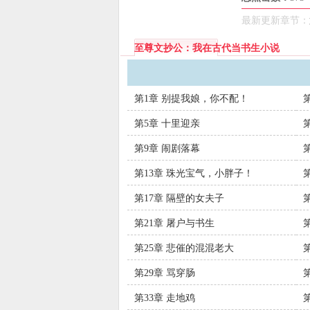
最新更新章节：
至尊文抄公：我在古代当书生小说
第1章 别提我娘，你不配！
第5章 十里迎亲
第9章 闹剧落幕
第13章 珠光宝气，小胖子！
第17章 隔壁的女夫子
第21章 屠户与书生
第25章 悲催的混混老大
第29章 骂穿肠
第33章 走地鸡