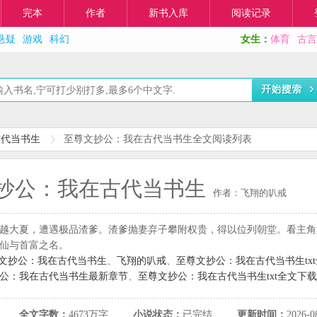
完本
作者
新书入库
阅读记录
悬疑
游戏
科幻
女生：
体育
古言
古代当书生
至尊文抄公：我在古代当书生全文阅读列表
抄公：我在古代当书生
作者：飞翔的叭戒
越大夏，遭遇极品渣爹。渣爹抛妻弃子攀附权贵，得以位列朝堂。看主角
仙与首富之名。
文抄公：我在古代当书生
、
飞翔的叭戒
、
至尊文抄公：我在古代当书生tx
公：我在古代当书生最新章节
、
至尊文抄公：我在古代当书生txt全文下载
全文字数：
4673万字
小说状态：
已完结
更新时间：
2026-0