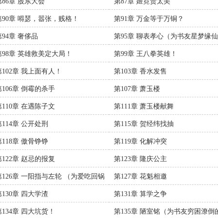
第86章 股东大会
第87章 姬霓贵太美
第90章 嘚瑟，嚣张，贱格！
第91章 万金等于万铜？
第94章 奢侈品
第95章 聊表孝心（为书友星梦缘
更）
第98章 英雄救美定大局！
第99章 王八拳英雄！
第102章 我上面有人！
第103章 香水发售
第106章 倒霉的杀手
第107章 萧玉楼
第110章 在遇陈子文
第111章 萧玉楼献舞
第114章 公开处刑
第115章 贺经纬找抽
第118章 傲骨铮铮
第119章 化解冲突
第122章 赵忌的报复
第123章 隆庆公主
第126章 一阳指与左轮 （为爱吃回锅
第127章 花魁相邀
片的齐海庆加更）
第130章 四大学渣
第131章 算学之争
第134章 四大坑货！
第135章 陋室铭（为书友穷困潦倒