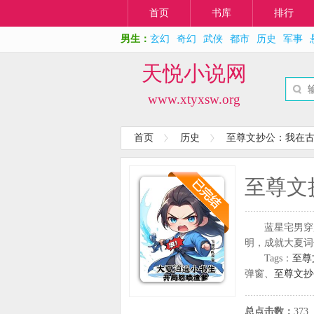
首页
书库
排行
男生：
玄幻
奇幻
武侠
都市
历史
军事
天悦小说网
www.xtyxsw.org
首页
历史
至尊文抄公：我在
至尊文
蓝星宅男穿
明，成就大夏词
Tags：
至尊
弹窗、
至尊文抄
总点击数：
373