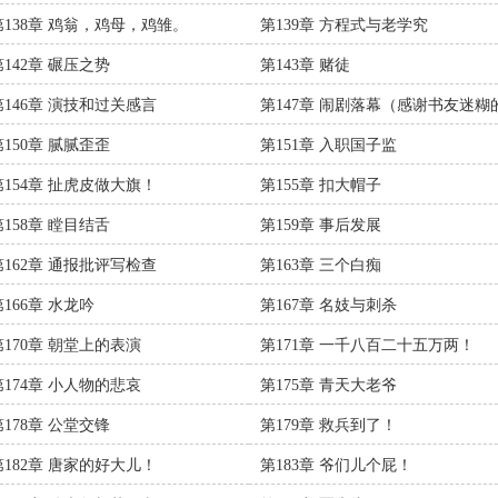
自由加更）
第138章 鸡翁，鸡母，鸡雏。
第139章 方程式与老学究
第142章 碾压之势
第143章 赌徒
第146章 演技和过关感言
第147章 闹剧落幕（感谢书友迷糊
牛头，送的催更符！）
第150章 腻腻歪歪
第151章 入职国子监
第154章 扯虎皮做大旗！
第155章 扣大帽子
第158章 瞠目结舌
第159章 事后发展
第162章 通报批评写检查
第163章 三个白痴
第166章 水龙吟
第167章 名妓与刺杀
第170章 朝堂上的表演
第171章 一千八百二十五万两！
第174章 小人物的悲哀
第175章 青天大老爷
第178章 公堂交锋
第179章 救兵到了！
第182章 唐家的好大儿！
第183章 爷们儿个屁！