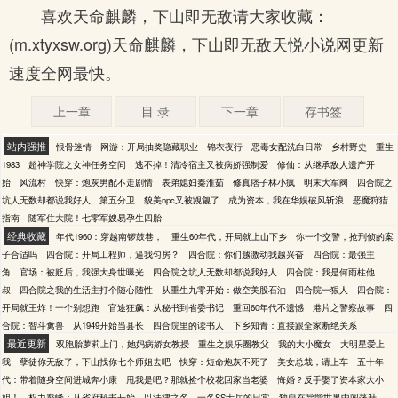
喜欢天命麒麟，下山即无敌请大家收藏：
(m.xtyxsw.org)天命麒麟，下山即无敌天悦小说网更新
速度全网最快。
上一章
目 录
下一章
存书签
站内强推
恨骨迷情
网游：开局抽奖隐藏职业
锦衣夜行
恶毒女配洗白日常
乡村野史
重生
1983
超神学院之女神任务空间
逃不掉！清冷宿主又被病娇强制爱
修仙：从继承敌人遗产开
始
风流村
快穿：炮灰男配不走剧情
表弟媳妇秦淮茹
修真痞子林小疯
明末大军阀
四合院之
坑人无数却都说我好人
第五分卫
貌美npc又被觊觎了
成为资本，我在华娱破风斩浪
恶魔狩猎
指南
随军住大院！七零军嫂易孕生四胎
经典收藏
年代1960：穿越南锣鼓巷，
重生60年代，开局就上山下乡
你一个交警，抢刑侦的案
子合适吗
四合院：开局工程师，逼我匀房？
四合院：你们越激动我越兴奋
四合院：最强主
角
官场：被贬后，我强大身世曝光
四合院之坑人无数却都说我好人
四合院：我是何雨柱他
叔
四合院之我的生活主打个随心随性
从重生九零开始：做空美股石油
四合院一狠人
四合院：
开局就王炸！一个别想跑
官途狂飙：从秘书到省委书记
重回60年代不遗憾
港片之警察故事
四
合院：智斗禽兽
从1949开始当县长
四合院里的读书人
下乡知青：直接跟全家断绝关系
最近更新
双胞胎萝莉上门，她妈病娇女教授
重生之娱乐圈教父
我的大小魔女
大明星爱上
我
孽徒你无敌了，下山找你七个师姐去吧
快穿：短命炮灰不死了
美女总裁，请上车
五十年
代：带着随身空间进城奔小康
甩我是吧？那就捡个校花回家当老婆
悔婚？反手娶了资本家大小
姐！
权力巅峰：从省府秘书开始
以法律之名
一名SS士兵的日常
独自在异能世界中闯荡升