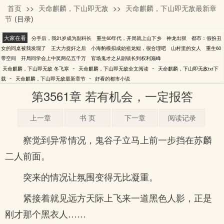
首页
>>
天命麒麟，下山即无敌
>>
天命麒麟，下山即无敌最新章
冬飞寒
节
(目录)
大家在看
分手后，我21岁成为副科长
重生60年代，开局就上山下乡
神龙出狱
都市：假扮丑
女的同桌被我发现了
王大力捉奸之后
小海豹模拟成始祖龙鲲，很合理吧
山村里的女人
重生60
带空间
开局同学会上中奖两亿五千万
官场鬼才之从副镇长到权利巅峰
-
-
天命麒麟，下山即无敌 冬飞寒
天命麒麟，下山即无敌全文阅读
天命麒麟，下山即无敌txt下
-
-
载
天命麒麟，下山即无敌最新章节
好看的都市小说
第3561章 若有机会，一定报答
上一章
书 页
下一章
阅读记录
察觉到异常情况，鬼谷子立马上前一步挡在苏麟
二人前面。
突来的情况让氛围变得无比凝重。
紧接着就见远方天际上飞来一道黑色人影，正是
刚才那个黑衣人……