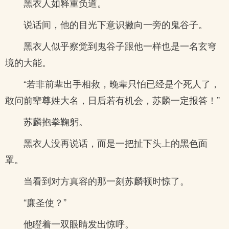
黑衣人如释重负道。
说话间，他的目光下意识撇向一旁的鬼谷子。
黑衣人似乎察觉到鬼谷子跟他一样也是一名玄穹
境的大能。
“若非前辈出手相救，晚辈只怕已经是个死人了，
敢问前辈尊姓大名，日后若有机会，苏麟一定报答！”
苏麟抱拳鞠躬。
黑衣人没再说话，而是一把扯下头上的黑色面
罩。
当看到对方真容的那一刻苏麟顿时惊了。
“廉圣使？”
他瞪着一双眼睛发出惊呼。