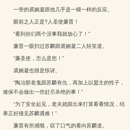
一旁的裘婉凝跟他几乎是一模一样的反应。
眼前之人正是?人圣使廉晋！
“看到你们两个没事我就放心了！”
廉晋一眼扫过苏麟跟裘婉凝二人轻笑道。
“廉圣使，怎么是您！”
裘婉凝也很是惊讶。
“陶冶那老鬼跟苏麟有仇，再加上以盟主的性子，
难保不会做出一些赶尽杀绝的事！”
“为了安全起见，老夫就跟出来打算看看情况，结
果正好撞见苏麟遇难！”
廉晋有所感慨，叹了口气的看向苏麟道。