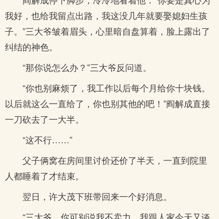
我好，也给我留点出路，我这没几年就要娶媳妇生孩
子。”三大爷皱着眉头，心里暗自盘算着，脸上露出了
纠结的神色。
“那你说怎么办？”三大爷反问道。
“你也别麻烦了，我工作以后每个月给你十块钱。
以后就这么一直给了，你也别其他的吧！”阎解成直接
一刀砍去了一大半。
“这不行……”
父子俩窝在房间里讨价还价了半天，一直到院里
人都睡着了才结束。
翌日，许大茂下班带回来一个好消息。
“三大爷，你可别说我不卖力，我跟人家今天又谈