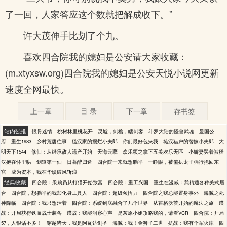
了一回，人家答应这个数就把解成收下。”
许大茂伸手比划了个九。
喜欢四合院我的媳妇是公安请大家收藏：
(m.xtyxsw.org)四合院我的媳妇是公安天悦小说网更新
速度全网最快。
上一章
目 录
下一章
存书签
站内强推
恨骨迷情
桃树林里桃花开
灵墟，剑棺，瞎剑客
斗罗大陆的怪兽武魂
显国公
府
重生1983
乡村荒唐往事
糙汉家的摆烂小夫郎
你们最好包夹我
糙汉猎户的替嫁小夫郎
大
明天下1544
修仙：从继承敌人遗产开始
天海云孽
欢乐颂之拿下五美欢乐无匹
小娇妻哭着被糙
汉抱在怀里哄
剑道第一仙
日暮醉归途
四合院一来就想躺平
一睁眼，被偏执太子强行抱回东
宫
成为资本，我在华娱破风斩浪
经典收藏
四合院：采购员从打猎开始致富
四合院：重工兴国
重生在漫威：我精通各种美式居
合
四合院，想躺平的我却化身工具人
四合院：超级领悟力
四合院之我总能置身事外
海贼之死
神降临
四合院：我只想活着
四合院：系统到底融合了几个世界
从霍格沃茨开始的魔法之旅
谍
战：开局获得铁血战士装备
谍战：我能洞察心声
是灰原小姐攻略我的，请看VCR
四合院：开局
57，人狠话不多！
穿越诸天，我是阿瓦达剑圣
海贼：我！金狮子二世
抗战：我有个军火库
四