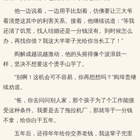
他一边说着，一边用手比划着，仿佛要让三大爷
看清楚这其中的利害关系。接着，他继续说道：“等我
还清了饥荒，找人结婚还是一分钱没有。到时候怎么
办，再找你借？我这大半辈子光给你当长工了！”
阎解成越说越激动，他的头摇得像个波浪鼓一
样，坚决不想要这个烫手山芋了。
“别啊！这机会可不容易，你再想想吗？”阎埠贵继
续劝道。
“爸，你去问问别人家，那个孩子为了个工作能接
受这种条件。我要是去了拖拉机厂，那就等于一分钱
不拿，给你白干五年。
五年后，还得年年给你交养老钱，我这辈子兜里