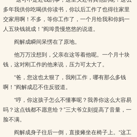
多年我供你吃喝供你读书，你以后工作了也得往家里
交家用啊！不多，等你工作了，一个月给我和你妈一
人五块钱就成！”阎埠贵慢悠悠的说道。
阎解成瞬间呆愣在了原地。
他万万没想到，父亲在这等着他呢。一个月十块
钱，这对刚工作的他来说，压力可太大了。
“爸，您这也太狠了，我刚工作，哪有那么多钱
啊！”阎解成忍不住反驳道。
“哼，你这孩子怎么不懂事呢？我养你这么大容易
吗？这点钱都不愿意给？”三大爷立刻提高了音量，一
脸不满。
阎解成身子往后一倒，直接瘫坐在椅子上。“这工