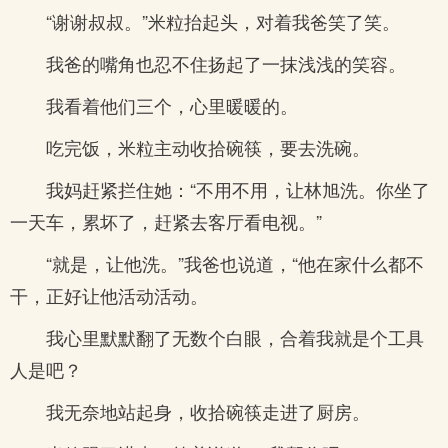
“谢谢叔叔。”米粒抬起头，对着我爸笑了笑。
我爸的嘴角也忍不住扬起了一抹浅浅的笑容。
我看着他们三个，心里暖暖的。
吃完饭，米粒主动收拾碗筷，要去洗碗。
我妈赶紧拦住她：“不用不用，让林旭洗。你坐了
一天车，累坏了，赶紧去客厅看电视。”
“就是，让他洗。”我爸也说道，“他在家什么都不
干，正好让他活动活动。
我心里默默翻了无数个白眼，合着我就是个工具
人是吧？
我无奈地站起身，收拾碗筷走进了厨房。