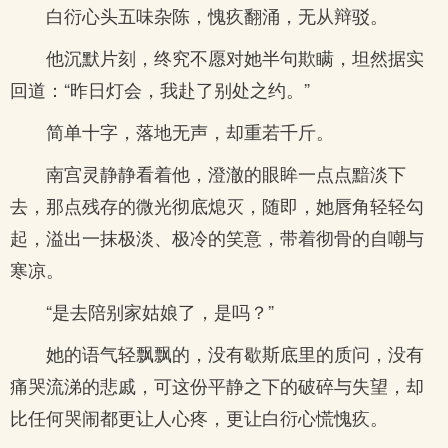
白衍心头五味杂陈，愧疚翻涌，无从辩驳。
他沉默片刻，终究不愿对她半句欺瞒，坦然据实
回道：“昨日灯会，我赴了别处之约。”
简单十字，落地无声，却重若千斤。
南宫灵静静看着他，澄澈的眼眸一点点黯淡下
去，那点残存的微光彻底熄灭，随即，她唇角轻轻勾
起，溢出一抹极淡、极冷的笑意，带着彻骨的自嘲与
寒凉。
“是去陪别家姑娘了，是吗？”
她的语气轻飘飘的，没有歇斯底里的质问，没有
痛哭流涕的悲戚，可这份平静之下的破碎与失望，却
比任何哭闹都更让人心疼，更让白衍心慌愧疚。