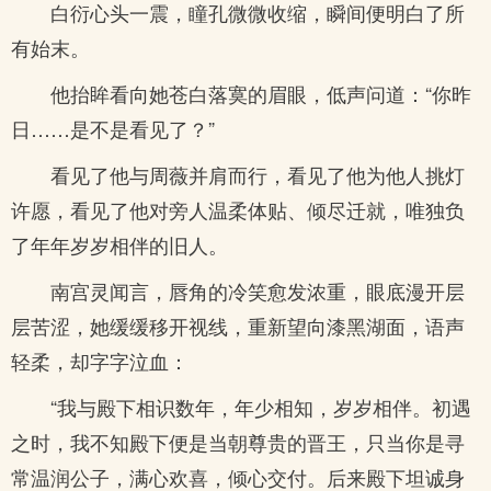
白衍心头一震，瞳孔微微收缩，瞬间便明白了所
有始末。
他抬眸看向她苍白落寞的眉眼，低声问道：“你昨
日……是不是看见了？”
看见了他与周薇并肩而行，看见了他为他人挑灯
许愿，看见了他对旁人温柔体贴、倾尽迁就，唯独负
了年年岁岁相伴的旧人。
南宫灵闻言，唇角的冷笑愈发浓重，眼底漫开层
层苦涩，她缓缓移开视线，重新望向漆黑湖面，语声
轻柔，却字字泣血：
“我与殿下相识数年，年少相知，岁岁相伴。初遇
之时，我不知殿下便是当朝尊贵的晋王，只当你是寻
常温润公子，满心欢喜，倾心交付。后来殿下坦诚身