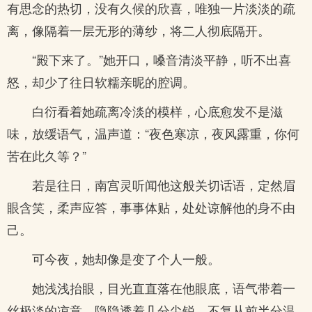
有思念的热切，没有久候的欣喜，唯独一片淡淡的疏
离，像隔着一层无形的薄纱，将二人彻底隔开。
“殿下来了。”她开口，嗓音清淡平静，听不出喜
怒，却少了往日软糯亲昵的腔调。
白衍看着她疏离冷淡的模样，心底愈发不是滋
味，放缓语气，温声道：“夜色寒凉，夜风露重，你何
苦在此久等？”
若是往日，南宫灵听闻他这般关切话语，定然眉
眼含笑，柔声应答，事事体贴，处处谅解他的身不由
己。
可今夜，她却像是变了个人一般。
她浅浅抬眼，目光直直落在他眼底，语气带着一
丝极淡的凉意，隐隐透着几分尖锐，不复从前半分温