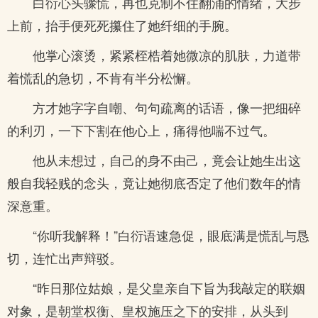
白衍心头骤慌，再也克制不住翻涌的情绪，大步
上前，抬手便死死攥住了她纤细的手腕。
他掌心滚烫，紧紧桎梏着她微凉的肌肤，力道带
着慌乱的急切，不肯有半分松懈。
方才她字字自嘲、句句疏离的话语，像一把细碎
的利刃，一下下割在他心上，痛得他喘不过气。
他从未想过，自己的身不由己，竟会让她生出这
般自我轻贱的念头，竟让她彻底否定了他们数年的情
深意重。
“你听我解释！”白衍语速急促，眼底满是慌乱与恳
切，连忙出声辩驳。
“昨日那位姑娘，是父皇亲自下旨为我敲定的联姻
对象，是朝堂权衡、皇权施压之下的安排，从头到