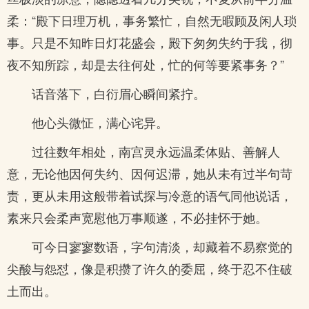
柔：“殿下日理万机，事务繁忙，自然无暇顾及闲人琐
事。只是不知昨日灯花盛会，殿下匆匆失约于我，彻
夜不知所踪，却是去往何处，忙的何等要紧事务？”
话音落下，白衍眉心瞬间紧拧。
他心头微怔，满心诧异。
过往数年相处，南宫灵永远温柔体贴、善解人
意，无论他因何失约、因何迟滞，她从未有过半句苛
责，更从未用这般带着试探与冷意的语气同他说话，
素来只会柔声宽慰他万事顺遂，不必挂怀于她。
可今日寥寥数语，字句清淡，却藏着不易察觉的
尖酸与怨怼，像是积攒了许久的委屈，终于忍不住破
土而出。