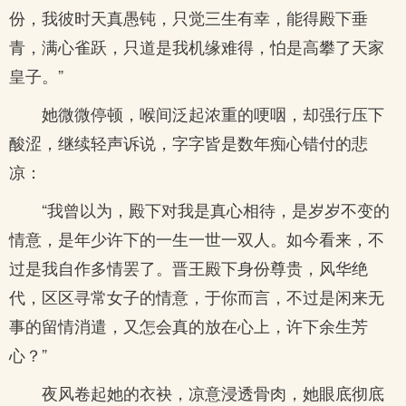
份，我彼时天真愚钝，只觉三生有幸，能得殿下垂
青，满心雀跃，只道是我机缘难得，怕是高攀了天家
皇子。”
她微微停顿，喉间泛起浓重的哽咽，却强行压下
酸涩，继续轻声诉说，字字皆是数年痴心错付的悲
凉：
“我曾以为，殿下对我是真心相待，是岁岁不变的
情意，是年少许下的一生一世一双人。如今看来，不
过是我自作多情罢了。晋王殿下身份尊贵，风华绝
代，区区寻常女子的情意，于你而言，不过是闲来无
事的留情消遣，又怎会真的放在心上，许下余生芳
心？”
夜风卷起她的衣袂，凉意浸透骨肉，她眼底彻底