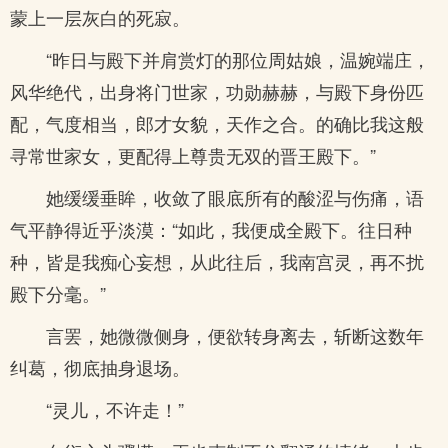
蒙上一层灰白的死寂。
“昨日与殿下并肩赏灯的那位周姑娘，温婉端庄，
风华绝代，出身将门世家，功勋赫赫，与殿下身份匹
配，气度相当，郎才女貌，天作之合。的确比我这般
寻常世家女，更配得上尊贵无双的晋王殿下。”
她缓缓垂眸，收敛了眼底所有的酸涩与伤痛，语
气平静得近乎淡漠：“如此，我便成全殿下。往日种
种，皆是我痴心妄想，从此往后，我南宫灵，再不扰
殿下分毫。”
言罢，她微微侧身，便欲转身离去，斩断这数年
纠葛，彻底抽身退场。
“灵儿，不许走！”