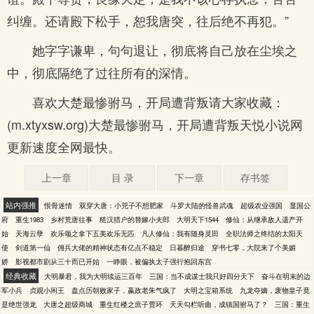
纠缠。还请殿下松手，恕我唐突，往后绝不再犯。”
她字字谦卑，句句退让，彻底将自己放在尘埃之
中，彻底隔绝了过往所有的深情。
喜欢大楚最惨驸马，开局遭背叛请大家收藏：
(m.xtyxsw.org)大楚最惨驸马，开局遭背叛天悦小说网
更新速度全网最快。
上一章
目 录
下一章
存书签
站内强推
恨骨迷情
双穿大唐：小兕子不想肥家
斗罗大陆的怪兽武魂
超级农业强国
显国公
府
重生1983
乡村荒唐往事
糙汉猎户的替嫁小夫郎
大明天下1544
修仙：从继承敌人遗产开
始
天海云孽
欢乐颂之拿下五美欢乐无匹
凡人修仙：我有随身灵田
全职法师之终结的太阳天
使
剑道第一仙
佣兵大佬的精神状态有亿点不稳定
日暮醉归途
穿书七零，大院来了个美媚
娇
影视都市剧从三十而已开始
一睁眼，被偏执太子强行抱回东宫
经典收藏
大明暴君，我为大明续运三百年
三国：当不成谋士我只好四分天下
奋斗在明末的边
军小兵
贞观小闲王
盘点历朝败家子，嬴政老朱气疯了
大明之宝箱系统
九龙夺嫡，废物皇子竟
是绝世强龙
大唐之超级商城
重生红楼之庶子贾环
天天勾栏听曲，成镇国驸马了？
三国：重生