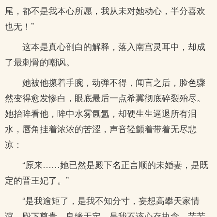
尾，都不是我本心所愿，我从未对她动心，半分喜欢
也无！”
这本是真心剖白的解释，落入南宫灵耳中，却成
了最刺骨的嘲讽。
她被他攥着手腕，动弹不得，闻言之后，脸色骤
然变得愈发惨白，眼底最后一点希冀彻底碎裂殆尽。
她抬眸看他，眸中水雾氤氲，却硬生生逼退所有泪
水，唇角挂着浓浓的苦涩，声音轻颤着带着无尽悲
凉：
“原来……她已然是殿下名正言顺的未婚妻，是既
定的晋王妃了。”
“是我逾矩了，是我不知分寸，妄想高攀天家情
谊。殿下尊贵，良缘天定，是我不该心存执念，苦苦