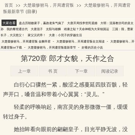
首页
>>
大楚最惨驸马，开局遭背叛
>>
大楚最惨驸马，开局遭背
金阙帝君
叛最新章节
(目录)
大家在看
盘点历朝败家子，嬴政老朱气疯了
大唐开局找李世民退婚
大明：流落教坊司的皇太
孙
我的餐馆通古代
大唐混子
太阳与雄狮
靖康之耻？天命神棍为大宋续国运
三国：我，曹家
长子，大汉慈父！
家父汉武帝！
大唐：小兕子的穿越生活
-
-
大楚最惨驸马，开局遭背叛 金阙帝君
大楚最惨驸马，开局遭背叛全文阅读
大楚最惨驸马，开
-
-
局遭背叛txt下载
大楚最惨驸马，开局遭背叛最新章节
好看的历史小说
第720章 郎才女貌，天作之合
上一章
书 页
下一章
阅读记录
白衍心口骤然一紧，酸涩之感蔓延四肢百骸，轻
声开口，嗓音温和带着小心翼翼：“灵儿。”
轻柔的呼唤响起，南宫灵的身形微微一僵，缓缓
转过身子。
她抬眸看向眼前的翩翩皇子，目光平静无波，没