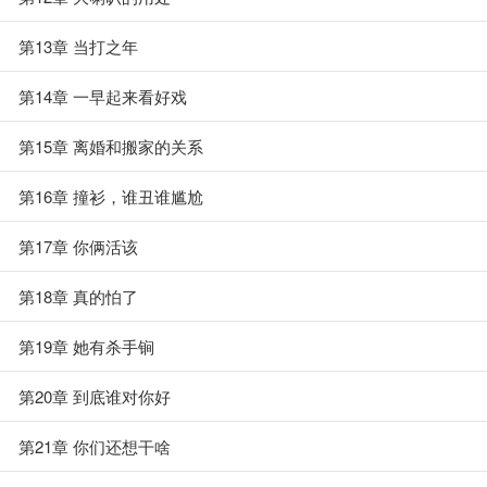
第13章 当打之年
第14章 一早起来看好戏
第15章 离婚和搬家的关系
第16章 撞衫，谁丑谁尴尬
第17章 你俩活该
第18章 真的怕了
第19章 她有杀手锏
第20章 到底谁对你好
第21章 你们还想干啥