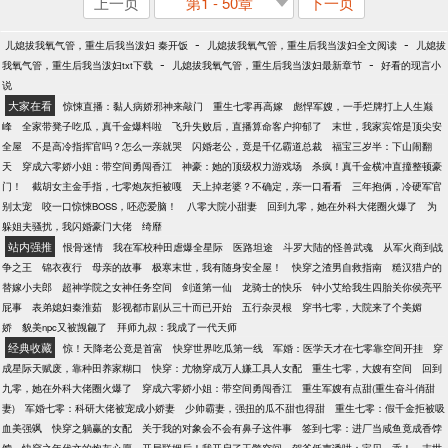
上一页
第1 - 50章
下一页
-
-
儿媳拔我氧气管，重生后我当泼妇 秦开饭
儿媳拔我氧气管，重生后我当泼妇全文阅读
儿媳拔
-
-
我氧气管，重生后我当泼妇txt下载
儿媳拔我氧气管，重生后我当泼妇最新章节
好看的现言小
说
大家在看
惊悚直播：黏人病娇邪神来敲门
重生七零再高嫁
彪悍军嫂，一手烂牌打上人生巅
峰
全家带凳子吃瓜，真千金爆料啦
飞升失败后，直播算命客户抑郁了
末世，我家宾馆是顶尖安
全屋
不是高冷指挥官吗？怎么一亲就哭
闪婚老公，竟是千亿霸道总裁
福宝三岁半：下山闹翻
天
穿成六零娇小姐：带空间勇闯香江
神豪：她的顶级权力游戏场
杀疯！真千金横冲直撞整顿豪
门！
截胡女主金手指，七零炮灰拒被嘎
天上掉老婆？不确定，亲一口看看
三年抱俩，冷硬军官
别太宠
咬一口惊悚BOSS，呸恋爱脑！
八零大院小甜妻
回到九零，她在外科大佬圈火爆了
为
躲姐夫骚扰，我闪婚豪门大佬
绮靡
站内强推
恨骨迷情
我在军校种田虐爆全星际
医路坦途
斗罗大陆的怪兽武魂
从军火商到战
争之王
锦衣夜行
母亲的故事
极寒末世，我有随身安全屋！
快穿之渣男自救指南
糙汉猎户的
替嫁小夫郎
超神学院之女神任务空间
剑道第一仙
龙骑士的快乐
钟小艾给我生四胎关你侯亮平
屁事
表弟媳妇秦淮茹
影视都市剧从三十而已开始
五行杂灵根
穿书七零，大院来了个美媚
娇
貌美npc又被觊觎了
拜师九叔：我成了一代天师
经典收藏
惊！天降老公竟是首富
快穿世界吃瓜第一线
军婚：医学天才在七零靠空间开挂
穿
成星际天赋废，靠种田养家糊口
快穿：尤物穿成万人嫌工具人女配
重生七零，大嫂有空间
回到
九零，她在外科大佬圈火爆了
穿成六零娇小姐：带空间勇闯香江
重生军嫂有点甜(重生奋斗俏甜
妻)
军婚七零：科研大佬被宠成小娇妻
少帅霸妻，强扭的瓜不甜也得甜
重生七零：假千金拒被吸
血美强飒
快穿之躺赢的女配
关于我的对象会不会有鼻子这件事
签到七零：进厂当咸鱼竟成香饽