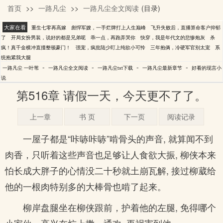
首页
>>
一路凡尘
>>
一路凡尘全文阅读
(目录)
一叶苇
大家在看
重生七零再高嫁
彪悍军嫂，一手烂牌打上人生巅峰
飞升失败后，直播算命客户抑郁
了
开局女扮男装，说好的都是兄弟呢
乖一点，再跑弄哭你
快穿，我是年代文的悲惨炮灰
杀
疯！真千金横冲直撞整顿豪门！
强宠，疯批陆少盯上纯欲小可怜
三年抱俩，冷硬军官别太宠
系
统抱紧我大腿
-
-
-
-
一路凡尘 一叶苇
一路凡尘全文阅读
一路凡尘txt下载
一路凡尘最新章节
好看的现言小
说
第516章 请假一天，今天更不了了。
上一章
书 页
下一页
阅读记录
一屋子都是“咔哧咔哧”啃骨头的声音, 就算闻不到
肉香，只听着这些声音也足够让人食欲大振, 柳侠本来
怕长成大胖子的心情没二十秒就土崩瓦解, 接过柳葳给
他的一根肉特别多的大棒骨也啃了起来。
柳岸盘腿坐在柳侠跟前，护着他的左腿, 免得哪个