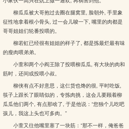
小家伙一高兴在炕上撒一通欢, 再祸害到他。
柳瓜瓜被大哥抱过去圈在腿窝里, 脸朝外, 手里象
征性地拿着根小骨头, 过一会儿唆一下, 嘴里的肉都是
哥哥姐姐们轮番投喂的。
柳若虹已经很有姐姐的样子了, 都是拣最烂最有味
的瘦肉喂弟弟。
小萱和两个小阎王除了投喂柳瓜瓜, 有大块的肉和
筋时，还间或投喂小叔。
柳侠有点不好意思，这仨货也馋的很, 平时吃饭,
筷子上跟长了眼睛似的，专拣肉挑，这会儿要顾着柳
瓜瓜他们两个, 有点那啥了, 于是他说：“您独个儿吃吧
孩儿，我这上头也可多肉。”
小萱又往他嘴里塞了一块筋：“那不一样，俺爸爸