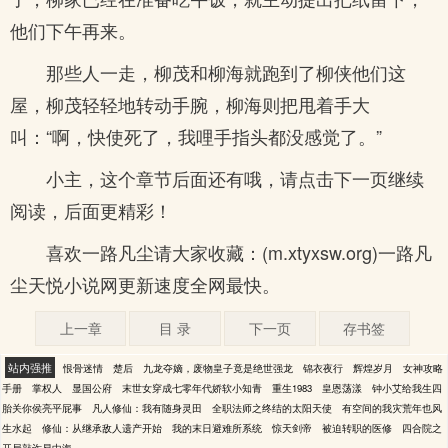
他们下午再来。
那些人一走，柳茂和柳海就跑到了柳侠他们这
屋，柳茂轻轻地转动手腕，柳海则把甩着手大
叫：“啊，快使死了，我哩手指头都没感觉了。”
小主，这个章节后面还有哦，请点击下一页继续
阅读，后面更精彩！
喜欢一路凡尘请大家收藏：(m.xtyxsw.org)一路凡
尘天悦小说网更新速度全网最快。
上一章
目 录
下一页
存书签
站内强推
恨骨迷情
楚后
九龙夺嫡，废物皇子竟是绝世强龙
锦衣夜行
辉煌岁月
女神攻略
手册
掌权人
显国公府
末世女穿成七零年代娇软小知青
重生1983
皇恩荡漾
钟小艾给我生四
胎关你侯亮平屁事
凡人修仙：我有随身灵田
全职法师之终结的太阳天使
有空间的我灾荒年也风
生水起
修仙：从继承敌人遗产开始
我的末日避难所系统
惊天剑帝
被迫转职的医修
四合院之