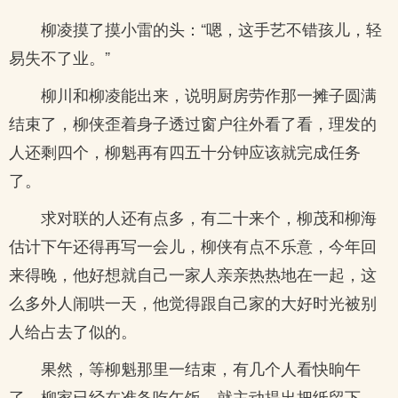
柳凌摸了摸小雷的头：“嗯，这手艺不错孩儿，轻
易失不了业。”
柳川和柳凌能出来，说明厨房劳作那一摊子圆满
结束了，柳侠歪着身子透过窗户往外看了看，理发的
人还剩四个，柳魁再有四五十分钟应该就完成任务
了。
求对联的人还有点多，有二十来个，柳茂和柳海
估计下午还得再写一会儿，柳侠有点不乐意，今年回
来得晚，他好想就自己一家人亲亲热热地在一起，这
么多外人闹哄一天，他觉得跟自己家的大好时光被别
人给占去了似的。
果然，等柳魁那里一结束，有几个人看快晌午
了，柳家已经在准备吃午饭，就主动提出把纸留下，