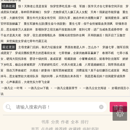
开局敲诈易中海
经典收藏
惊！天降老公竟是首富
快穿世界吃瓜第一线
军婚：医学天才在七零靠空间开挂
穿
成星际天赋废，靠种田养家糊口
快穿：尤物穿成万人嫌工具人女配
夭寿！我家超市能穿越
重生
七零，大嫂有空间
重生年代文孤女有空间
回到九零，她在外科大佬圈火爆了
被闺蜜抢亲，嫁军
官怀双胎躺赢了
重生军嫂有点甜(重生奋斗俏甜妻)
重生七零：假千金拒被吸血美强飒
听懂兽语
后，恶女稳拿万人迷剧本
影视快穿之宿主她不按套路出牌
签到七零：进厂当咸鱼竟成香饽饽
假
千金才是真大佬
快穿，宿主虐渣嘎嘎乱杀
我曝光前世惊炸全网
开局联姻后！我开启了玉髓空
间
末世疯批女穿成七零年代霸王花
最近更新
主母变豪门后妈，靠武力征服全家
男朋友都是人外，怎么办？
穿越七零，随军后我
成团宠了
穿成京圈权贵男主的恶毒前女友
七零替嫁，全家供她暴富赢麻了
春潮不眠
七零小孤
女，硬闯大院找亲爸
婴语十级的我，速成富婆
暗藏新婚
小饕餮成精后，挺着孕肚去随军
娇娇
下乡吃瓜，极品全家被戳穿
六零娇娇吃瓜忙，钓系大佬宠上瘾
八零退婚嫁糙汉，我带系统成首
富
我在万界捡破烂
大佬凶！娇妻俏！随军西南被团宠
消费返现？真千金狂赚百亿成首富
网恋
掉马，恶女被禁欲大佬排队亲
我的剑尊，从书里跑出来杀我？
我是恶毒后妈？但闺蜜穿成我养
女
心声暴露后，大佬凭实力带飞全家
-
-
-
-
一路凡尘 一叶苇
一路凡尘txt下载
一路凡尘最新章节
一路凡尘全文阅读
好看的现言小
说
搜索

书库
分类
作者
全本
排行
首页
点击榜
推荐榜
收藏榜
临时书架