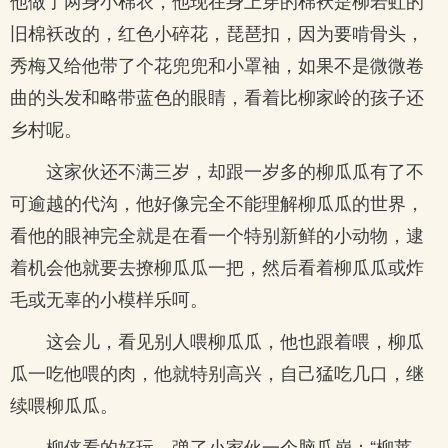
他做了两身小棉衣，他现在身上穿的棉袄是柳若虹的
旧棉袄改的，红色小碎花，琵琶扣，因为要啃骨头，
秀梅又给他带了个花兜兜和小罩袖，如果不是微微卷
曲的头发和略带蓝色的眼睛，看着比柳家岭的孩子还
乡村呢。
这家伙还不满三岁，却跟一岁多的柳瓜瓜有了不
可逾越的代沟，他好像完全不能理解柳瓜瓜的世界，
看他的眼神完全就是在看一个特别新鲜的小动物，逮
着机会他就要去撩柳瓜瓜一把，然后看着柳瓜瓜或炸
毛或无辜的小模样乐呵。
这会儿，看见别人喂柳瓜瓜，他也跟着喂，柳瓜
瓜一吃他喂的肉，他就特别高兴，自己猛吃几口，继
续喂柳瓜瓜。
柳侠看的好玩，弹了小家伙一个脑瓜崩：“柳莱