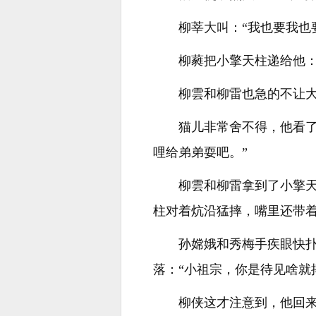
柳莘大叫：“我也要我也
柳蕤把小擎天柱递给他：
柳雲和柳雷也急的不让
猫儿非常舍不得，他看
哩给弟弟耍吧。”
柳雲和柳雷拿到了小擎
柱对着炕沿猛摔，嘴里还带着伴奏
孙嫦娥和秀梅手疾眼快
落：“小祖宗，你是待见啥就
柳侠这才注意到，他回