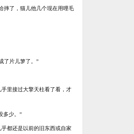
给摔了，猫儿他几个现在用哩毛
成了片儿箩了。”
儿手里接过大擎天柱看了看，才
没多少。”
几乎都还是以前的旧东西或自家