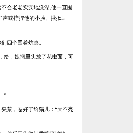
不会老老实实地洗澡,他一直围
应了声或拧拧他的小脸、揪揪耳
他们四个围着炕桌。
，给，娘搁里头放了花椒面，可
。”
夹菜，卷好了给猫儿：“天不亮