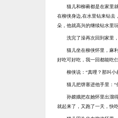
猫儿和柳蕤都是在家里
在柳侠身边,在水里钻来钻去
朵，他就高兴的继续钻水里
洗完了澡再次回到家里
猫儿坐在柳侠怀里，麻
好吃可好吃，我一回都能吃仨
柳侠说：“真哩？那叫小
猫儿把饼塞进他手里：“
孙嫦娥把在她怀里出溜
就起来了，又跑了一天，快吃