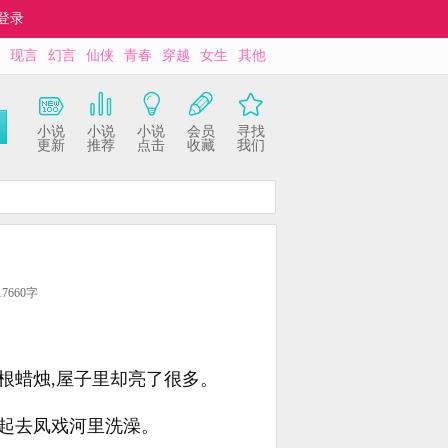
登录
现言
幻言
仙侠
青春
穿越
女生
其他
小说
小说
小说
会员
寻找
更新
推荐
点击
收藏
我们
7660字
根蜡烛,屋子里却亮了很多。
一起去凤戏河里洗澡。