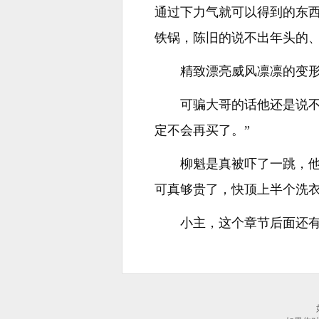
通过下力气就可以得到的东
铁锅，陈旧的说不出年头的、从来
精致漂亮威风凛凛的变
可骗大哥的话他还是说
定不会再买了。”
柳魁是真被吓了一跳，
可真够贵了，快顶上半个洗衣
小主，这个章节后面还