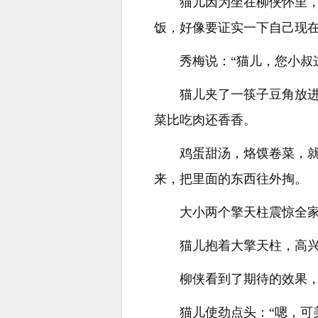
猫儿因为坐在柳侠怀里
饭，好像要证实一下自己现
秀梅说：“猫儿，您小叔
猫儿夹了一筷子豆角放
菜比吃肉还香香。
鸡蛋甜汤，烙馍卷菜，
来，把里面的东西往外掏。
大小两个擎天柱震惊全
猫儿抱着大擎天柱，高兴
柳侠看到了期待的效果，
猫儿使劲点头：“嗯，可