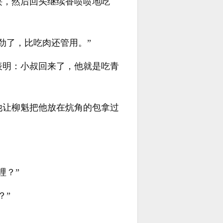
侠，然后回头继续香喷喷地吃
劲了，比吃肉还管用。”
表明：小叔回来了，他就是吃青
他让柳魁把他放在炕角的包拿过
哩？”
？”