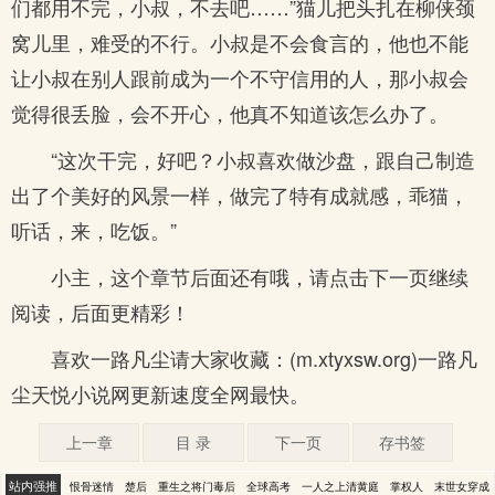
们都用不完，小叔，不去吧……”猫儿把头扎在柳侠颈
窝儿里，难受的不行。小叔是不会食言的，他也不能
让小叔在别人跟前成为一个不守信用的人，那小叔会
觉得很丢脸，会不开心，他真不知道该怎么办了。
“这次干完，好吧？小叔喜欢做沙盘，跟自己制造
出了个美好的风景一样，做完了特有成就感，乖猫，
听话，来，吃饭。”
小主，这个章节后面还有哦，请点击下一页继续
阅读，后面更精彩！
喜欢一路凡尘请大家收藏：(m.xtyxsw.org)一路凡
尘天悦小说网更新速度全网最快。
上一章
目 录
下一页
存书签
站内强推
恨骨迷情
楚后
重生之将门毒后
全球高考
一人之上清黄庭
掌权人
末世女穿成