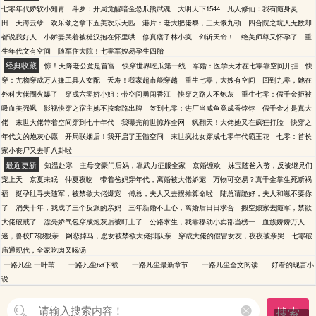
七零年代娇软小知青
斗罗：开局觉醒暗金恐爪熊武魂
大明天下1544
凡人修仙：我有随身灵
田
天海云孽
欢乐颂之拿下五美欢乐无匹
港片：老大肥佬黎，三天饿九顿
四合院之坑人无数却
都说我好人
小娇妻哭着被糙汉抱在怀里哄
修真痞子林小疯
剑斩天命！
绝美师尊又怀孕了
重
生年代文有空间
随军住大院！七零军嫂易孕生四胎
经典收藏
惊！天降老公竟是首富
快穿世界吃瓜第一线
军婚：医学天才在七零靠空间开挂
快
穿：尤物穿成万人嫌工具人女配
夭寿！我家超市能穿越
重生七零，大嫂有空间
回到九零，她在
外科大佬圈火爆了
穿成六零娇小姐：带空间勇闯香江
快穿之路人不炮灰
重生七零：假千金拒被
吸血美强飒
影视快穿之宿主她不按套路出牌
签到七零：进厂当咸鱼竟成香饽饽
假千金才是真大
佬
末世大佬带着空间穿到七十年代
我曝光前世惊炸全网
飒翻天！大佬她又在疯狂打脸
快穿之
年代文的炮灰心愿
开局联姻后！我开启了玉髓空间
末世疯批女穿成七零年代霸王花
七零：首长
家小丧尸又去听八卦啦
最近更新
知温赴寒
主母变豪门后妈，靠武力征服全家
京婚缠欢
妹宝随爸入赘，反被继兄们
宠上天
京夏未眠
仲夏夜吻
带着爸妈穿年代，离婚被大佬娇宠
万物可交易？真千金掌生死断祸
福
挺孕肚寻夫随军，被禁欲大佬爆宠
傅总，夫人又去摆摊算命啦
陆总请跪好，夫人和崽不要你
了
消失十年，我成了三个反派的亲妈
三年新婚不上心，离婚后日日求合
搬空娘家去随军，禁欲
大佬破戒了
漂亮娇气包穿成炮灰后被盯上了
公路求生，我靠移动小卖部当榜一
血族娇娇万人
迷，兽校F7狠狠亲
网恋掉马，恶女被禁欲大佬排队亲
穿成大佬的假冒女友，夜夜被亲哭
七零破
庙通现代，全家吃肉又喝汤
-
-
-
-
一路凡尘 一叶苇
一路凡尘txt下载
一路凡尘最新章节
一路凡尘全文阅读
好看的现言小
说
搜索