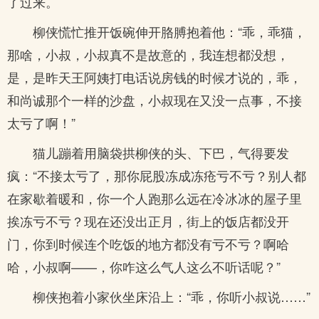
了过来。
柳侠慌忙推开饭碗伸开胳膊抱着他：“乖，乖猫，
那啥，小叔，小叔真不是故意的，我连想都没想，
是，是昨天王阿姨打电话说房钱的时候才说的，乖，
和尚诚那个一样的沙盘，小叔现在又没一点事，不接
太亏了啊！”
猫儿蹦着用脑袋拱柳侠的头、下巴，气得要发
疯：“不接太亏了，那你屁股冻成冻疮亏不亏？别人都
在家歇着暖和，你一个人跑那么远在冷冰冰的屋子里
挨冻亏不亏？现在还没出正月，街上的饭店都没开
门，你到时候连个吃饭的地方都没有亏不亏？啊哈
哈，小叔啊——，你咋这么气人这么不听话呢？”
柳侠抱着小家伙坐床沿上：“乖，你听小叔说……”