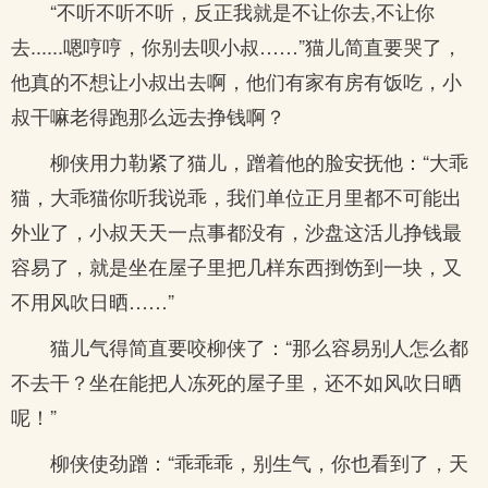
“不听不听不听，反正我就是不让你去,不让你
去......嗯哼哼，你别去呗小叔……”猫儿简直要哭了，
他真的不想让小叔出去啊，他们有家有房有饭吃，小
叔干嘛老得跑那么远去挣钱啊？
柳侠用力勒紧了猫儿，蹭着他的脸安抚他：“大乖
猫，大乖猫你听我说乖，我们单位正月里都不可能出
外业了，小叔天天一点事都没有，沙盘这活儿挣钱最
容易了，就是坐在屋子里把几样东西捯饬到一块，又
不用风吹日晒……”
猫儿气得简直要咬柳侠了：“那么容易别人怎么都
不去干？坐在能把人冻死的屋子里，还不如风吹日晒
呢！”
柳侠使劲蹭：“乖乖乖，别生气，你也看到了，天