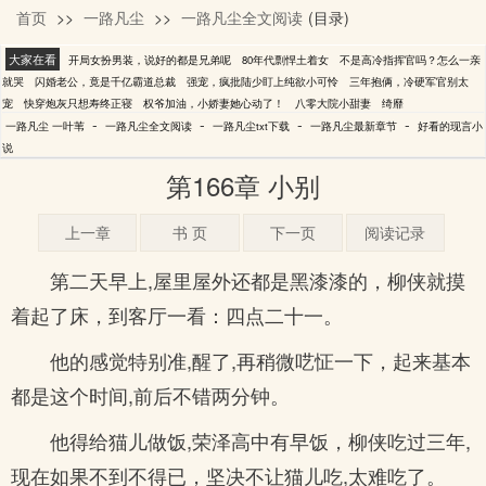
首页
>>
一路凡尘
>>
一路凡尘全文阅读
(目录)
一叶苇
大家在看
开局女扮男装，说好的都是兄弟呢
80年代剽悍土着女
不是高冷指挥官吗？怎么一亲
就哭
闪婚老公，竟是千亿霸道总裁
强宠，疯批陆少盯上纯欲小可怜
三年抱俩，冷硬军官别太
宠
快穿炮灰只想寿终正寝
权爷加油，小娇妻她心动了！
八零大院小甜妻
绮靡
-
-
-
-
一路凡尘 一叶苇
一路凡尘全文阅读
一路凡尘txt下载
一路凡尘最新章节
好看的现言小
说
第166章 小别
上一章
书 页
下一页
阅读记录
第二天早上,屋里屋外还都是黑漆漆的，柳侠就摸
着起了床，到客厅一看：四点二十一。
他的感觉特别准,醒了,再稍微呓怔一下，起来基本
都是这个时间,前后不错两分钟。
他得给猫儿做饭,荣泽高中有早饭，柳侠吃过三年,
现在如果不到不得已，坚决不让猫儿吃,太难吃了。