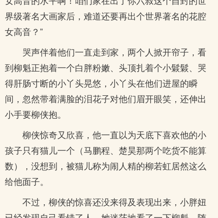
女高音的水平啊！咱们家在出了你六叔这个自封的世
界级著名大画家后，难道还要再出个世界著名的花腔
女高音？”
哭声伴着他们一直走到家，两个人掀开帘子，看
到柳魁正抱着一个白胖粉嫩、头顶扎着个小鬏鬏、哭
得肝肠寸断的小丫头晃悠，小丫头在他们进屋的瞬
间，忽然带着满脸的泪花子对他们眉开眼笑，还伸出
小手要柳侠抱。
柳侠惊奇又欣喜，他一直以为天底下喜欢他的小
孩子只有猫儿一个（马鹏程、楚昊那两个吃货不能算
数），没想到，被猫儿称为闹人精的柳若虹居然这么
给他面子。
不过，柳侠的惊喜还没来得及表现出来，小胖妞
已经发现自己看错了人，她迷茫地看了一下柳魁，随