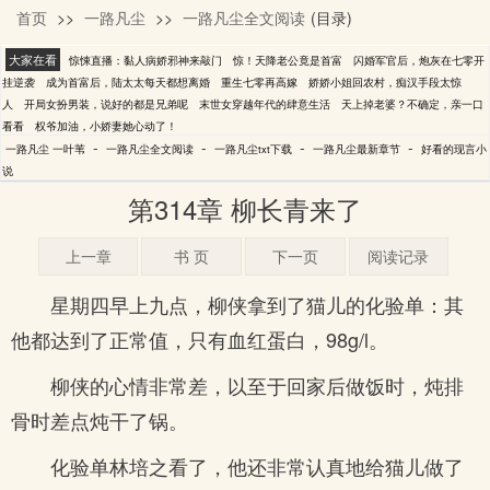
首页
>>
一路凡尘
>>
一路凡尘全文阅读
(目录)
一叶苇
大家在看
惊悚直播：黏人病娇邪神来敲门
惊！天降老公竟是首富
闪婚军官后，炮灰在七零开
挂逆袭
成为首富后，陆太太每天都想离婚
重生七零再高嫁
娇娇小姐回农村，痴汉手段太惊
人
开局女扮男装，说好的都是兄弟呢
末世女穿越年代的肆意生活
天上掉老婆？不确定，亲一口
看看
权爷加油，小娇妻她心动了！
-
-
-
-
一路凡尘 一叶苇
一路凡尘全文阅读
一路凡尘txt下载
一路凡尘最新章节
好看的现言小
说
第314章 柳长青来了
上一章
书 页
下一页
阅读记录
星期四早上九点，柳侠拿到了猫儿的化验单：其
他都达到了正常值，只有血红蛋白，98g/l。
柳侠的心情非常差，以至于回家后做饭时，炖排
骨时差点炖干了锅。
化验单林培之看了，他还非常认真地给猫儿做了