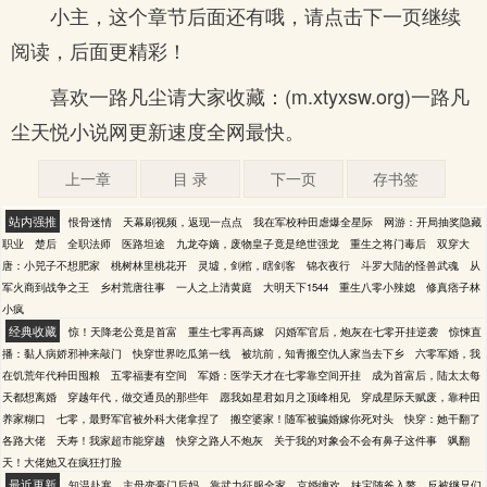
小主，这个章节后面还有哦，请点击下一页继续
阅读，后面更精彩！
喜欢一路凡尘请大家收藏：(m.xtyxsw.org)一路凡
尘天悦小说网更新速度全网最快。
上一章
目 录
下一页
存书签
站内强推
恨骨迷情
天幕刷视频，返现一点点
我在军校种田虐爆全星际
网游：开局抽奖隐藏
职业
楚后
全职法师
医路坦途
九龙夺嫡，废物皇子竟是绝世强龙
重生之将门毒后
双穿大
唐：小兕子不想肥家
桃树林里桃花开
灵墟，剑棺，瞎剑客
锦衣夜行
斗罗大陆的怪兽武魂
从
军火商到战争之王
乡村荒唐往事
一人之上清黄庭
大明天下1544
重生八零小辣媳
修真痞子林
小疯
经典收藏
惊！天降老公竟是首富
重生七零再高嫁
闪婚军官后，炮灰在七零开挂逆袭
惊悚直
播：黏人病娇邪神来敲门
快穿世界吃瓜第一线
被坑前，知青搬空仇人家当去下乡
六零军婚，我
在饥荒年代种田囤粮
五零福妻有空间
军婚：医学天才在七零靠空间开挂
成为首富后，陆太太每
天都想离婚
穿越年代，做交通员的那些年
愿我如星君如月之顶峰相见
穿成星际天赋废，靠种田
养家糊口
七零，最野军官被外科大佬拿捏了
搬空婆家！随军被骗婚嫁你死对头
快穿：她干翻了
各路大佬
夭寿！我家超市能穿越
快穿之路人不炮灰
关于我的对象会不会有鼻子这件事
飒翻
天！大佬她又在疯狂打脸
最近更新
知温赴寒
主母变豪门后妈，靠武力征服全家
京婚缠欢
妹宝随爸入赘，反被继兄们