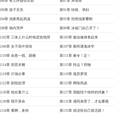
第86章 有人怀疑你出轨
第87章 男绿茶
第90章 孩子丢失
第91章 转移、孕妇
第94章 池家再起风波
第95章 拒绝池家攀附
第98章 墙内哭声
第99章 冰箱门自己开了！
第102章 三体人什么时候进攻地球
第103章 被迫健身卷起来
第106章 女子高中宿舍
第107章 厕所遇鬼休学
第110章 命悬一线、跳楼
第111章 敕令！定！
第114章 邪恶木雕
第115章 转运？邪物
第118章 片场出事
第119章 诡异梦境
第122章 剧组处理
第123章 网络风波
第126章 他在窗户上
第127章 我能找个啥样的对象？
第130章 我不算命
第131章 感同身受了，才会重视
第134章 看啊，多快
第135章 就没给自己留活路！