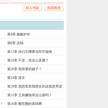
咯txt全集下载
、直播算命：你们主播要去
牢饭咯txt全文下载
、
直播算命：你们主
加入书架
投票推荐
第4章 她嫉妒你
第8章 还钱
第12章 你们主播要去吃牢饭咯
第16章 不是，你这么直播？
第20章 我亲爱的嫂子？
第24章 逆女
第28章 我想算算我闺女的这胎是男是
女
第32章 之前赚钱有这么难吗？
结！
第36章 翻车翻的真快啊