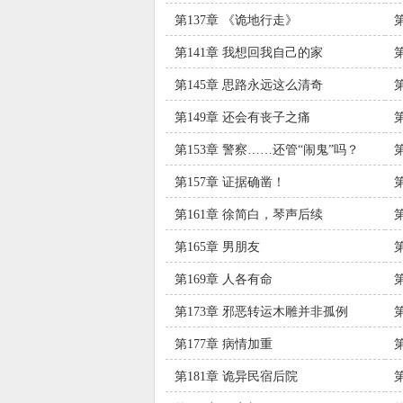
第137章 《诡地行走》
第141章 我想回我自己的家
第145章 思路永远这么清奇
第149章 还会有丧子之痛
第153章 警察……还管“闹鬼”吗？
第157章 证据确凿！
第161章 徐简白，琴声后续
第165章 男朋友
第169章 人各有命
第173章 邪恶转运木雕并非孤例
命
第177章 病情加重
第181章 诡异民宿后院