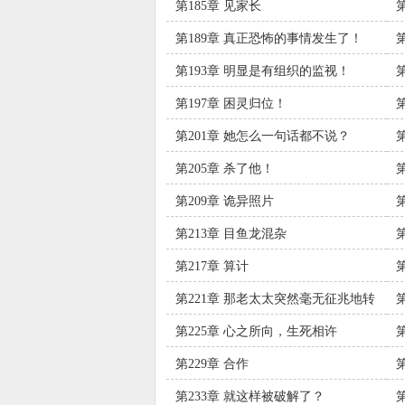
第185章 见家长
第189章 真正恐怖的事情发生了！
第193章 明显是有组织的监视！
第197章 困灵归位！
第201章 她怎么一句话都不说？
第205章 杀了他！
第209章 诡异照片
第213章 目鱼龙混杂
第217章 算计
第221章 那老太太突然毫无征兆地转
过了头
第225章 心之所向，生死相许
第229章 合作
第233章 就这样被破解了？