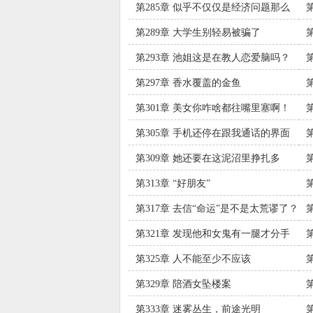
第285章 似乎不仅仅是经济问题那么
简单
第289章 大学生别轻易被骗了
第293章 池姐这是在教人恋爱脑吗？
第297章 香水覆盖的金鱼
第301章 美女你咋啥都往嘴里塞啊！
种
第305章 手机还停在跟我通话的界面
路
第309章 她还要在这泥沼里挣扎多
久？
第313章 “好朋友”
第317章 去信“命运”是不是太荒谬了？
第321章 发现他和女鬼有一腿才分手
与
第325章 人不能至少不应该
第329章 陪酒女坠楼案
第333章 迷雾丛生，前途光明