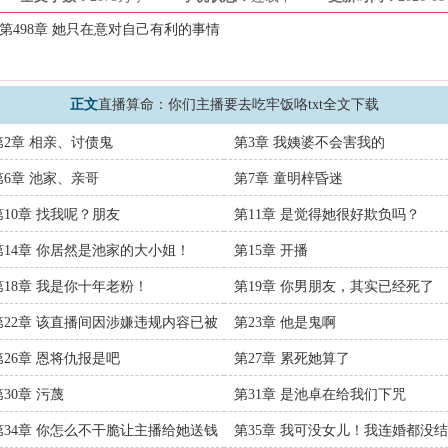
算命：你们主播要去吃牢饭咯
、
羊游林下
、
直播算命：你们主播要去吃牢饭
第498章 她只在意对自己有利的事情
、
直播算命：你们主播要去吃牢饭咯最新章节
、
直播算命：你们主播要去吃
全文阅读
正文
直播算命：你们主播要去吃牢饭咯txt全文下载
第2章 相亲、讨债鬼
第3章 我姨婆不会害我的
第6章 池家、亲哥
第7章 童明梓昏迷
第10章 找我呢？朋友
第11章 是觉得她很好欺负吗？
第14章 你居然是池家的大小姐！
第15章 开播
第18章 我是你十年老粉！
第19章 你男朋友，其实已经死了
第22章 该直播间因涉嫌违规内容已被
第23章 他是鬼啊
闭
第26章 恩将仇报是吧
第27章 累死她算了
第30章 污蔑
第31章 是池卓在给我们下咒
第34章 你怎么不干脆让主播给她送钱
第35章 我可没女儿！我连婚都没