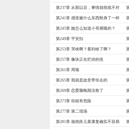
第237章 从那以后，事情就彻底不对
第
了
第241章 感觉被什么东西附身了一样
第245章 她怎么知道小哥裸睡的？
第249章 平安扣
第253章 哭啥啊？看到啥了啊？
来
第257章 像块正在烂掉的疮
第261章 周颂
第265章 我就是故意带你去的
第269章 恋爱脑晚期没救了
第273章 你姐有危险
第277章 第二现场
第281章 做残疾儿童康复确实不容易