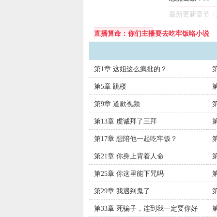
Tags：
直播
最新更新章节：
吃牢饭咯无弹窗
播要去吃牢饭咯
直播算命：你们主播要去吃牢饭咯小说
第1章 这姐这么疯批的？
第5章 跳楼
第9章 道歉视频
第13章 虔诚拜了三拜
第17章 想陪他一起吃牢饭？
第21章 你身上背着人命
关
第25章 你这里能下咒吗
第29章 我遇到鬼了
第33章 死骗子，连到我一定要你好