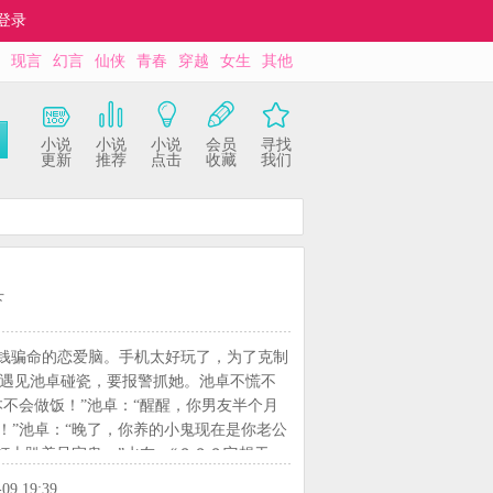
登录
现言
幻言
仙侠
青春
穿越
女生
其他
小说
小说
小说
会员
寻找
更新
推荐
点击
收藏
我们
下
骗钱骗命的恋爱脑。手机太好玩了，为了克制
遇见池卓碰瓷，要报警抓她。池卓不慌不
不会做饭！”池卓：“醒醒，你男友半个月
！”池卓：“晚了，你养的小鬼现在是你老公
灯上趴着只宅鬼。”水友：“？？？它想干
”
-09 19:39