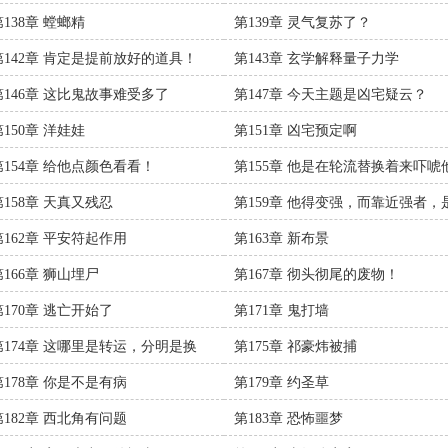
第138章 螳螂精
第139章 灵气复苏了？
第142章 肯定是提前放好的道具！
第143章 玄学解释量子力学
第146章 这比鬼故事难受多了
第147章 今天主题是凶宅疑云？
第150章 洋娃娃
第151章 凶宅预定啊
第154章 给他点颜色看看！
第155章 他是在轮流替换着来吓唬
们！
第158章 天真又残忍
第159章 他得变强，而靠近强者，
最快的路。
第162章 平安符起作用
第163章 新布景
第166章 狮山埋尸
第167章 彻头彻尾的废物！
第170章 逃亡开始了
第171章 鬼打墙
第174章 这哪里是转运，分明是换
第175章 祁豪炜被捕
！
第178章 你是不是有病
第179章 约圣草
第182章 西北角有问题
第183章 恐怖噩梦