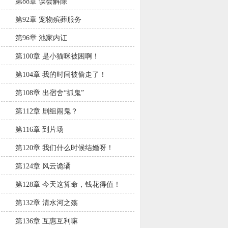
第88章 误会解除
第92章 宠物殡葬服务
第96章 池家内讧
第100章 是小猫咪被困啊！
第104章 我的时间被偷走了！
第108章 出宿舍“抓鬼”
第112章 剧组闹鬼？
第116章 到片场
第120章 我们什么时候结婚呀！
第124章 风云诡谲
第128章 今天这算命，钱花得值！
第132章 清水河之殇
第136章 互惠互利嘛