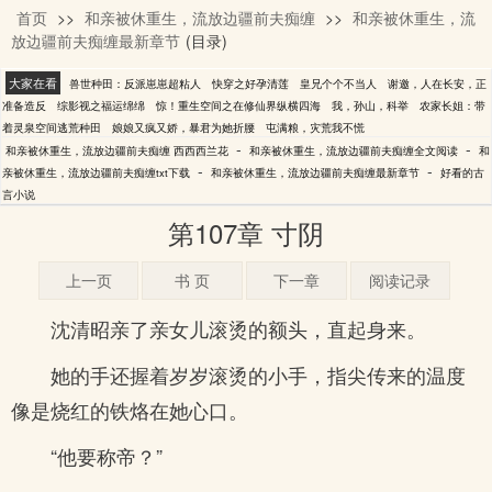
首页
>>
和亲被休重生，流放边疆前夫痴缠
>>
和亲被休重生，流
西西西兰花
放边疆前夫痴缠最新章节
(目录)
大家在看
兽世种田：反派崽崽超粘人
快穿之好孕清莲
皇兄个个不当人
谢邀，人在长安，正
准备造反
综影视之福运绵绵
惊！重生空间之在修仙界纵横四海
我，孙山，科举
农家长姐：带
着灵泉空间逃荒种田
娘娘又疯又娇，暴君为她折腰
屯满粮，灾荒我不慌
-
-
和亲被休重生，流放边疆前夫痴缠 西西西兰花
和亲被休重生，流放边疆前夫痴缠全文阅读
和
-
-
亲被休重生，流放边疆前夫痴缠txt下载
和亲被休重生，流放边疆前夫痴缠最新章节
好看的古
言小说
第107章 寸阴
上一页
书 页
下一章
阅读记录
沈清昭亲了亲女儿滚烫的额头，直起身来。
她的手还握着岁岁滚烫的小手，指尖传来的温度
像是烧红的铁烙在她心口。
“他要称帝？”