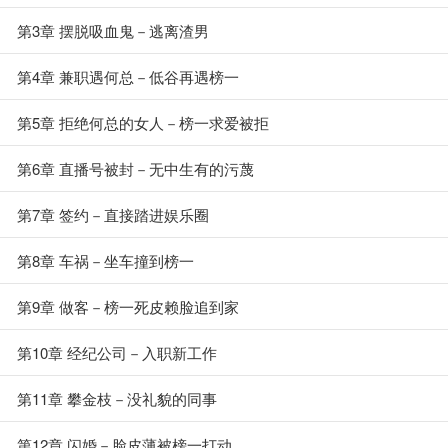
第3章 摆脱吸血鬼－逃离渣男
第4章 兼职遇何总－低谷再遇榜一
第5章 拒绝何总的女人－榜一求爱被拒
第6章 直播号被封－无中生有的污蔑
第7章 签约－直接踏进娱乐圈
第8章 车祸－坐车撞到榜一
第9章 做客－榜一死皮赖脸追到家
第10章 经纪公司－入职新工作
第11章 攀金枝－没礼貌的同事
第12章 闪婚－脸皮薄被榜一打动