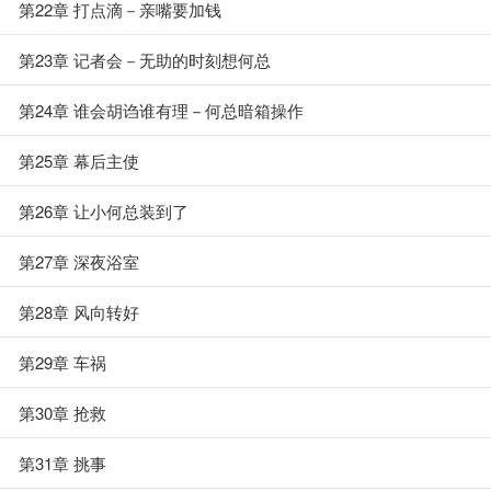
第22章 打点滴－亲嘴要加钱
第23章 记者会－无助的时刻想何总
第24章 谁会胡诌谁有理－何总暗箱操作
第25章 幕后主使
第26章 让小何总装到了
第27章 深夜浴室
第28章 风向转好
第29章 车祸
第30章 抢救
第31章 挑事