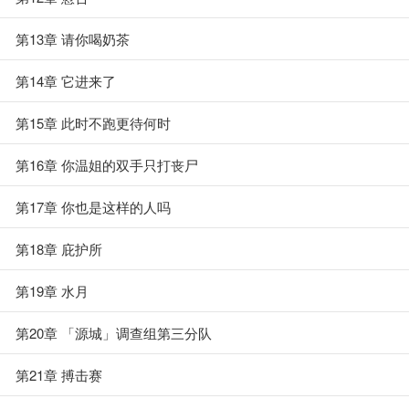
第13章 请你喝奶茶
第14章 它进来了
第15章 此时不跑更待何时
第16章 你温姐的双手只打丧尸
第17章 你也是这样的人吗
第18章 庇护所
第19章 水月
第20章 「源城」调查组第三分队
第21章 搏击赛