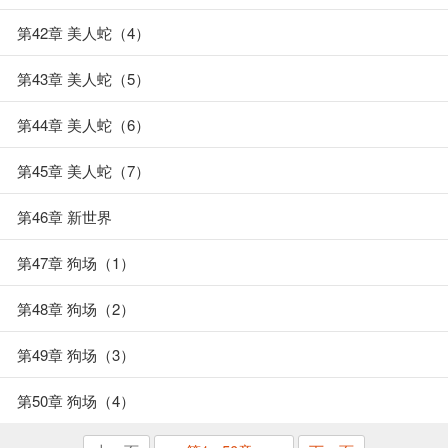
第42章 美人蛇（4）
第43章 美人蛇（5）
第44章 美人蛇（6）
第45章 美人蛇（7）
第46章 新世界
第47章 狗场（1）
第48章 狗场（2）
第49章 狗场（3）
第50章 狗场（4）