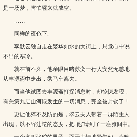
是一场梦，害怕醒来就成空。
……
同样的夜色下。
李默云独自走在繁华如水的大街上，只觉心中说
不出的寒冷。
就在前不久，他亲眼目睹苏奕一行人安然无恙地
从丰源斋中走出，乘马车离去。
而当他试图去丰源斋打探消息时，却惊悚发现，
有关第九层山河殿发生的一切消息，完全被封锁了！
更让他猝不及防的是，翠云夫人带着一群陌生人
出现，以不容违逆的态度，把“他”请到了一座雅间中。
一个名叫张舵的男子，面无表情地警告他，今晚