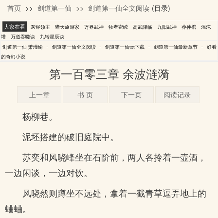
首页
>>
剑道第一仙
>>
剑道第一仙全文阅读
(目录)
萧瑾瑜
大家在看
灰烬领主
诸天旅游家
万界武神
牧者密续
高武降临
九阳武神
葬神棺
混沌
塔
万道吞噬诀
九转星辰诀
-
-
-
-
剑道第一仙 萧瑾瑜
剑道第一仙全文阅读
剑道第一仙txt下载
剑道第一仙最新章节
好看
的奇幻小说
第一百零三章 余波涟漪
上一章
书 页
下一页
阅读记录
杨柳巷。
泥坯搭建的破旧庭院中。
苏奕和风晓峰坐在石阶前，两人各拎着一壶酒，
一边闲谈，一边对饮。
风晓然则蹲坐不远处，拿着一截青草逗弄地上的
蛐蛐。