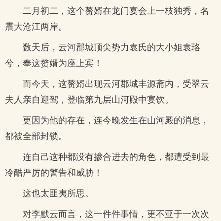
二月初二，这个赘婿在龙门宴会上一枝独秀，名
震大沧江两岸。
数天后，云河郡城顶尖势力袁氏的大小姐袁珞
兮，奉这赘婿为座上宾！
而今天，这赘婿出现云河郡城丰源斋内，受翠云
夫人亲自迎驾，登临第九层山河殿中宴饮。
更因为他的存在，连今晚发生在山河殿的消息，
都被全部封锁。
连自己这种都没有掺合进去的角色，都遭受到最
冷酷严厉的警告和威胁！
这也太匪夷所思。
对李默云而言，这一件件事情，更不亚于一次次