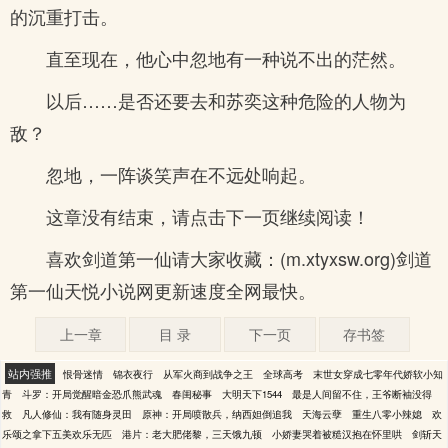
的沉重打击。
直至现在，他心中忽地有一种说不出的茫然。
以后……是否还要去和苏奕这种危险的人物为
敌？
忽地，一阵谈笑声在不远处响起。
这章没有结束，请点击下一页继续阅读！
喜欢剑道第一仙请大家收藏：(m.xtyxsw.org)剑道
第一仙天悦小说网更新速度全网最快。
上一章
目 录
下一页
存书签
站内强推
恨骨迷情
锦衣夜行
从军火商到战争之王
全球高考
末世女穿成七零年代娇软小知
青
斗罗：开局觉醒暗金恐爪熊武魂
春闺秘事
大明天下1544
最是人间留不住，王爷断袖没得
救
凡人修仙：我有随身灵田
原神：开局喷散兵，纳西妲倒追我
天海云孽
重生八零小辣媳
欢
乐颂之拿下五美欢乐无匹
港片：老大肥佬黎，三天饿九顿
小娇妻哭着被糙汉抱在怀里哄
剑斩天