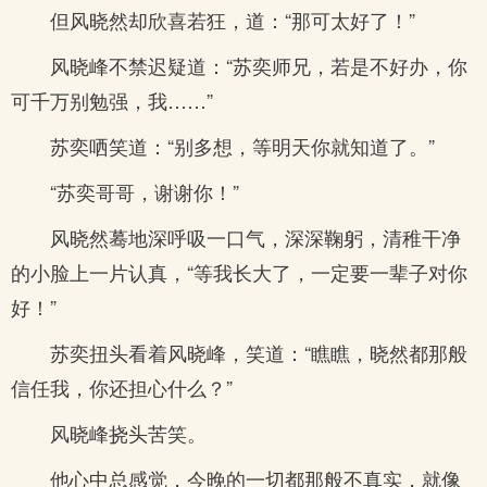
但风晓然却欣喜若狂，道：“那可太好了！”
风晓峰不禁迟疑道：“苏奕师兄，若是不好办，你
可千万别勉强，我……”
苏奕哂笑道：“别多想，等明天你就知道了。”
“苏奕哥哥，谢谢你！”
风晓然蓦地深呼吸一口气，深深鞠躬，清稚干净
的小脸上一片认真，“等我长大了，一定要一辈子对你
好！”
苏奕扭头看着风晓峰，笑道：“瞧瞧，晓然都那般
信任我，你还担心什么？”
风晓峰挠头苦笑。
他心中总感觉，今晚的一切都那般不真实，就像