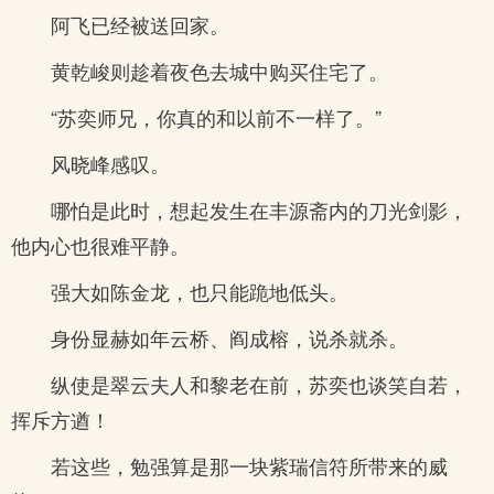
阿飞已经被送回家。
黄乾峻则趁着夜色去城中购买住宅了。
“苏奕师兄，你真的和以前不一样了。”
风晓峰感叹。
哪怕是此时，想起发生在丰源斋内的刀光剑影，
他内心也很难平静。
强大如陈金龙，也只能跪地低头。
身份显赫如年云桥、阎成榕，说杀就杀。
纵使是翠云夫人和黎老在前，苏奕也谈笑自若，
挥斥方遒！
若这些，勉强算是那一块紫瑞信符所带来的威