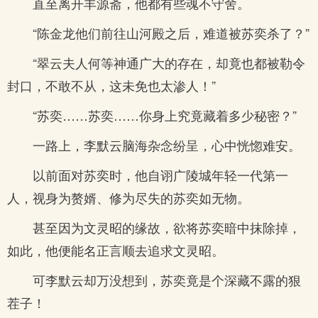
直至离开丰源斋，他都有些魂不守舍。
“陈金龙他们前往山河殿之后，难道被苏奕杀了？”
“翠云夫人何等神通广大的存在，却竟也都被勒令
封口，不敢不从，这未免也太渗人！”
“苏奕……苏奕……你身上究竟藏着多少秘密？”
一路上，李默云脑海杂念纷呈，心中恍惚难安。
以前面对苏奕时，他自诩广陵城年轻一代第一
人，视身为赘婿、修为尽失的苏奕如无物。
甚至因为文灵昭的缘故，欲将苏奕暗中抹除掉，
如此，他便能名正言顺去追求文灵昭。
可李默云却万没想到，苏奕竟是个深藏不露的狠
茬子！