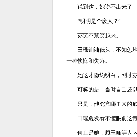
说到这，她说不出来了
“明明是个废人？”
苏奕不禁笑起来。
田瑶讪讪低头，不知怎
一种懊悔和失落。
她这才隐约明白，刚才
可笑的是，当时自己还
只是，他究竟哪里来的
田瑶愈发看不懂眼前这
何止是她，颜玉峰等人