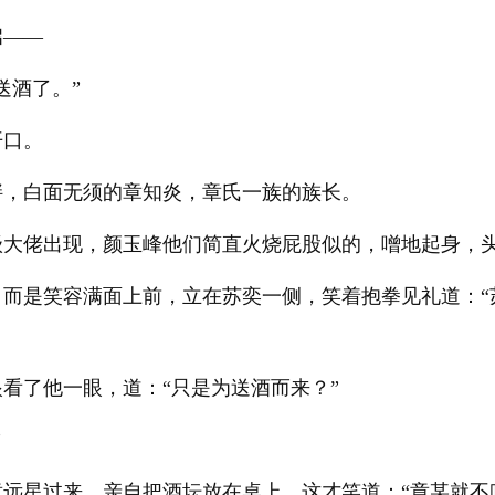
启——
送酒了。”
开口。
胖，白面无须的章知炎，章氏一族的族长。
级大佬出现，颜玉峰他们简直火烧屁股似的，噌地起身，
，而是笑容满面上前，立在苏奕一侧，笑着抱拳见礼道：“
看了他一眼，道：“只是为送酒而来？”
”
远星过来，亲自把酒坛放在桌上，这才笑道：“章某就不