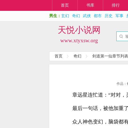
首页
书库
排行
男生：
玄幻
奇幻
武侠
都市
历史
军事
天悦小说网
www.xtyxsw.org
首页
奇幻
剑道第一仙章节列
作品：
章远星连忙道：“对对，
最后一句话，被他加重
众人神色变幻，脑袋都