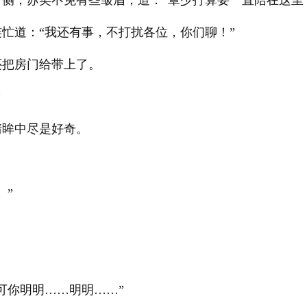
侧，苏奕不免有些皱眉，道：“章少打算要一直陪在这里
忙道：“我还有事，不打扰各位，你们聊！”
还把房门给带上了。
”
清眸中尽是好奇。
。
。”
可你明明……明明……”