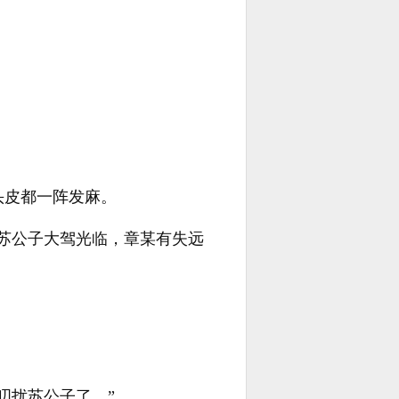
头皮都一阵发麻。
苏公子大驾光临，章某有失远
叨扰苏公子了。”