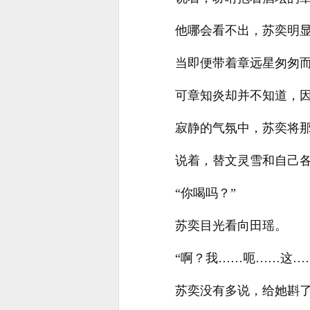
他哪会看不出，苏奕明
当即便带着章远星匆匆
可章知炎却并不知道，
寂静的气氛中，苏奕将那
说着，替文灵雪和自己
“你喝吗？”
苏奕目光看向田瑶。
“啊？我……呃……这…
苏奕没有多说，给她斟了