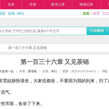
完本
作者
新书入库
阅读记录
悬疑
游戏
科幻
女生：
体育
古言
表
第一百三十六章 又见茶锦
第一百三十六章 又见茶锦
剑道第一仙
|
作者：
萧瑾瑜
|
分类：
奇幻
|
更新：2022-01-03 10:44:31
|
字数：
灵雪姑娘快请坐，大家也都坐，不要因为我的到来，扫了
了语气。
有些浑噩，各坐了下来。