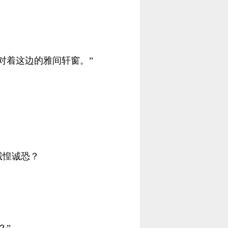
对着这边的雅间轩窗。”
诚惶诚恐？