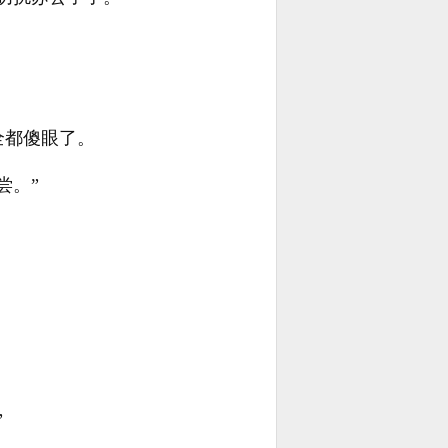
全都傻眼了。
尝。”
。
”