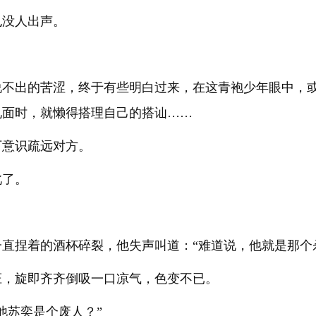
也没人出声。
说不出的苦涩，终于有些明白过来，在这青袍少年眼中，
见面时，就懒得搭理自己的搭讪……
下意识疏远对方。
此了。
直捏着的酒杯碎裂，他失声叫道：“难道说，他就是那个
怔，旋即齐齐倒吸一口凉气，色变不已。
他苏奕是个废人？”