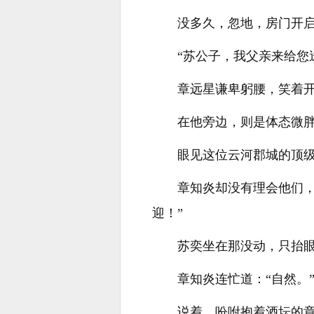
没多久，忽地，房门开
“苏公子，我父亲来给您
章远星谦卑躬腰，笑着
在他旁边，则是体态微
眼见这位云河郡城的顶
章知炎却没有理会他们
迎！”
苏奕坐在那没动，只抬眼
章知炎连忙道：“自然。
说着，吩咐抱着酒坛的章