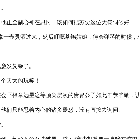
了。
，他正全副心神在思忖，该如何把苏奕这位大佬伺候好。
拿一壶灵酒过来，然后叮嘱茶锦姑娘，待会弹琴的时候，
色愈发复杂了。
了个天大的玩笑！
怎会吓得章远星这等顶尖层次的贵胄公子如此毕恭毕敬，
，他们只能忍着内心的诸多疑惑，没有直接去询问。
妙。