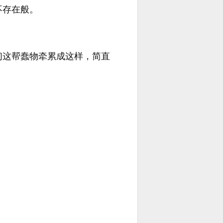
不存在般。
们这帮蠢物牵累成这样，简直