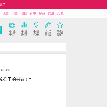
登录
现言
幻言
仙侠
青春
穿越
女生
其他
小说
小说
小说
会员
寻找
更新
推荐
点击
收藏
我们
6214字
苏公子的兴致！”