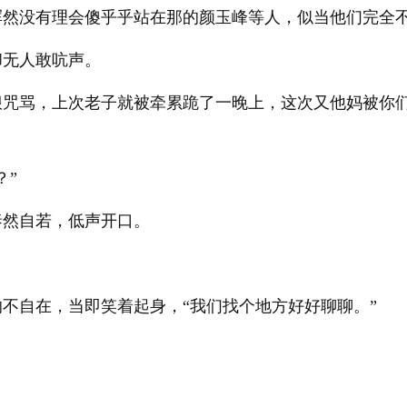
浑然没有理会傻乎乎站在那的颜玉峰等人，似当他们完全
却无人敢吭声。
狠咒骂，上次老子就被牵累跪了一晚上，这次又他妈被你
？”
泰然自若，低声开口。
不自在，当即笑着起身，“我们找个地方好好聊聊。”