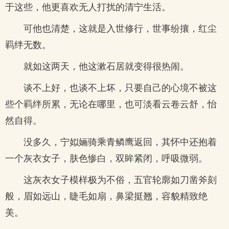
于这些，他更喜欢无人打扰的清宁生活。
可他也清楚，这就是入世修行，世事纷攘，红尘
羁绊无数。
就如这两天，他这漱石居就变得很热闹。
谈不上好，也谈不上坏，只要自己的心境不被这
些个羁绊所累，无论在哪里，也可淡看云卷云舒，怡
然自得。
没多久，宁姒婳骑乘青鳞鹰返回，其怀中还抱着
一个灰衣女子，肤色惨白，双眸紧闭，呼吸微弱。
这灰衣女子模样极为不俗，五官轮廓如刀凿斧刻
般，眉如远山，睫毛如扇，鼻梁挺翘，容貌精致绝
美。