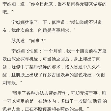
宁姒婳，道：“你今日此来，当不是闲得无聊来做客的
吧。”
宁姒婳犹豫了一下，低声道：“就知道瞒不过道
友，我此次前来，的确是有事相求。”
苏奕道：“何事？”
宁姒婳飞快道：“一个月前，我一个朋友前往万蛊
妖山深处探寻机缘，可当她返回后，身上却出了问
题，疑似中了某种诡异的邪术，陷入昏迷中久久不
醒，且肌肤上出现了许多古怪妖异的黑色花纹，仿似
刺青般。”
“我用了各种办法去帮她疗伤，可却无济于事，唯
一可以肯定的是，在她体内，多出了一股疑似‘活着’的
诡异力量，正在不断侵袭和吞噬她的生机。”