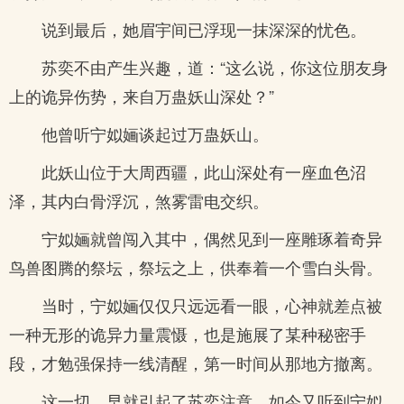
说到最后，她眉宇间已浮现一抹深深的忧色。
苏奕不由产生兴趣，道：“这么说，你这位朋友身
上的诡异伤势，来自万蛊妖山深处？”
他曾听宁姒婳谈起过万蛊妖山。
此妖山位于大周西疆，此山深处有一座血色沼
泽，其内白骨浮沉，煞雾雷电交织。
宁姒婳就曾闯入其中，偶然见到一座雕琢着奇异
鸟兽图腾的祭坛，祭坛之上，供奉着一个雪白头骨。
当时，宁姒婳仅仅只远远看一眼，心神就差点被
一种无形的诡异力量震慑，也是施展了某种秘密手
段，才勉强保持一线清醒，第一时间从那地方撤离。
这一切，早就引起了苏奕注意，如今又听到宁姒