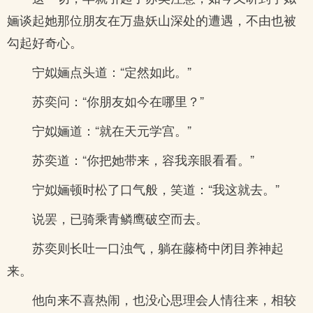
婳谈起她那位朋友在万蛊妖山深处的遭遇，不由也被
勾起好奇心。
宁姒婳点头道：“定然如此。”
苏奕问：“你朋友如今在哪里？”
宁姒婳道：“就在天元学宫。”
苏奕道：“你把她带来，容我亲眼看看。”
宁姒婳顿时松了口气般，笑道：“我这就去。”
说罢，已骑乘青鳞鹰破空而去。
苏奕则长吐一口浊气，躺在藤椅中闭目养神起
来。
他向来不喜热闹，也没心思理会人情往来，相较