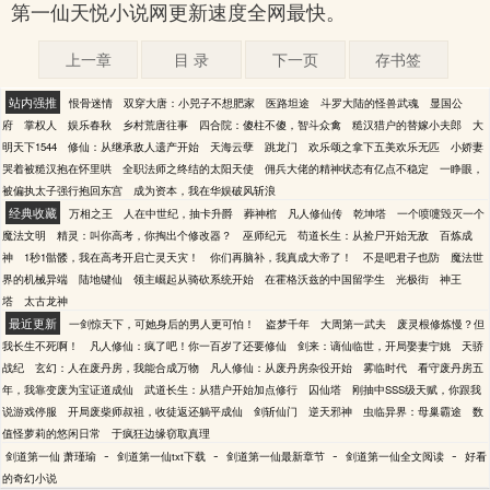
第一仙天悦小说网更新速度全网最快。
上一章
目 录
下一页
存书签
站内强推
恨骨迷情
双穿大唐：小兕子不想肥家
医路坦途
斗罗大陆的怪兽武魂
显国公
府
掌权人
娱乐春秋
乡村荒唐往事
四合院：傻柱不傻，智斗众禽
糙汉猎户的替嫁小夫郎
大
明天下1544
修仙：从继承敌人遗产开始
天海云孽
跳龙门
欢乐颂之拿下五美欢乐无匹
小娇妻
哭着被糙汉抱在怀里哄
全职法师之终结的太阳天使
佣兵大佬的精神状态有亿点不稳定
一睁眼，
被偏执太子强行抱回东宫
成为资本，我在华娱破风斩浪
经典收藏
万相之王
人在中世纪，抽卡升爵
葬神棺
凡人修仙传
乾坤塔
一个喷嚏毁灭一个
魔法文明
精灵：叫你高考，你掏出个修改器？
巫师纪元
苟道长生：从捡尸开始无敌
百炼成
神
1秒1骷髅，我在高考开启亡灵天灾！
你们再脑补，我真成大帝了！
不是吧君子也防
魔法世
界的机械异端
陆地键仙
领主崛起从骑砍系统开始
在霍格沃兹的中国留学生
光极街
神王
塔
太古龙神
最近更新
一剑惊天下，可她身后的男人更可怕！
盗梦千年
大周第一武夫
废灵根修炼慢？但
我长生不死啊！
凡人修仙：疯了吧！你一百岁了还要修仙
剑来：谪仙临世，开局娶妻宁姚
天骄
战纪
玄幻：人在废丹房，我能合成万物
凡人修仙：从废丹房杂役开始
雾临时代
看守废丹房五
年，我靠变废为宝证道成仙
武道长生：从猎户开始加点修行
囚仙塔
刚抽中SSS级天赋，你跟我
说游戏停服
开局废柴师叔祖，收徒返还躺平成仙
剑斩仙门
逆天邪神
虫临异界：母巢霸途
数
值怪萝莉的悠闲日常
于疯狂边缘窃取真理
-
-
-
-
剑道第一仙 萧瑾瑜
剑道第一仙txt下载
剑道第一仙最新章节
剑道第一仙全文阅读
好看
的奇幻小说