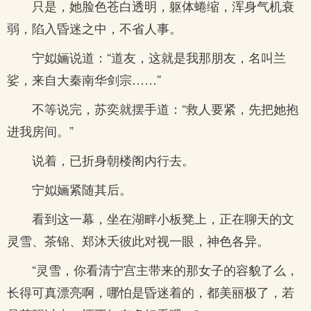
只是，她脸色苍白透明，躯体蜷缩，浑身气机衰
弱，陷入昏迷之中，不省人事。
宁姒婳说道：“道友，这就是我那朋友，名叫兰
娑，来自大秦南华剑宗……”
不等说完，苏奕就摆手道：“救人要紧，先把她抱
进我房间。”
说着，已折身朝楼阁内行去。
宁姒婳紧随其后。
看到这一幕，坐在湖畔小板凳上，正在聊天的文
灵雪、茶锦、郑沐夭彼此对视一眼，神色各异。
“灵雪，你看清宁宫主带来的那女子的容貌了么，
长得可真漂亮啊，哪怕是昏迷着的，都美丽极了，若