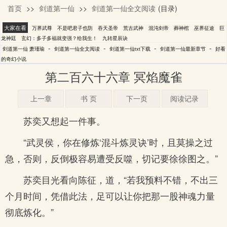
首页
>>
剑道第一仙
>>
剑道第一仙全文阅读
(目录)
萧瑾瑜
大家在看
万界武尊
不是吧君子也防
吞天圣帝
荒古武神
混沌剑帝
葬神棺
巫界征途
巨
龙神廷
玄幻：多子多福就变强？给我生！
九转星辰诀
-
-
-
-
剑道第一仙 萧瑾瑜
剑道第一仙全文阅读
剑道第一仙txt下载
剑道第一仙最新章节
好看
的奇幻小说
第二百六十六章 冥焰魔雀
上一章
书 页
下一页
阅读记录
苏奕又想起一件事。
“武灵侯，你在修炼‘混斗炼灵诀’时，且莫操之过
急，否则，反倒极容易遭受反噬，切记要徐徐图之。”
苏奕目光看向陈征，道，“若我预料不错，不出三
个月时间，凭借此法，足可以让你把那一股神魂力量
彻底炼化。”