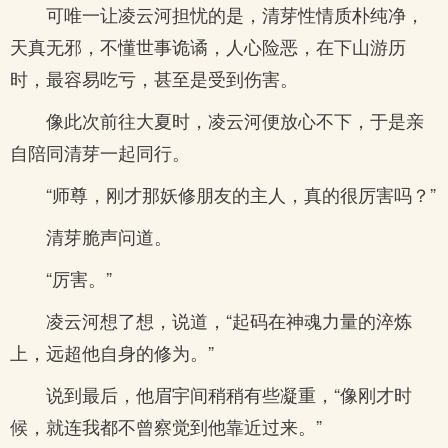
可唯一让凌云河担忧的是，清芽性情质朴纯净，
天真无邪，不懂世事诡谲，人心险恶，在下山游历
时，最容易吃亏，甚至是受到伤害。
像此次前往大夏时，凌云河便放心不下，于是亲
自陪同清芽一起同行。
“师尊，刚才那妖修朋友的主人，真的很厉害吗？”
清芽脆声问道。
“厉害。”
凌云河想了想，说道，“起码在神魂力量的淬炼
上，远超他自身的修为。”
说到最后，他眉宇间稍稍有些凝重，“像刚才时
候，就连我都不曾察觉到他靠近过来。”