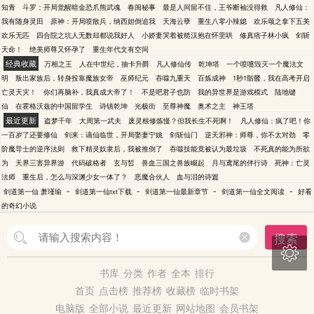
知青
斗罗：开局觉醒暗金恐爪熊武魂
春闺秘事
最是人间留不住，王爷断袖没得救
凡人修仙：
我有随身灵田
原神：开局喷散兵，纳西妲倒追我
天海云孽
重生八零小辣媳
欢乐颂之拿下五美
欢乐无匹
四合院之坑人无数却都说我好人
小娇妻哭着被糙汉抱在怀里哄
修真痞子林小疯
剑斩
天命！
绝美师尊又怀孕了
重生年代文有空间
经典收藏
万相之王
人在中世纪，抽卡升爵
凡人修仙传
乾坤塔
一个喷嚏毁灭一个魔法文
明
叛出家族后，转身投靠魔族女帝
巫师纪元
吞噬九重天
百炼成神
1秒1骷髅，我在高考开启
亡灵天灾！
你们再脑补，我真成大帝了！
不是吧君子也防
我的异世界是游戏模式
陆地键
仙
在霍格沃兹的中国留学生
诗镇乾坤
光极街
至尊神魔
奥术之主
神王塔
最近更新
盗梦千年
大周第一武夫
废灵根修炼慢？但我长生不死啊！
凡人修仙：疯了吧！你
一百岁了还要修仙
剑来：谪仙临世，开局娶妻宁姚
剑斩仙门
逆天邪神：师尊，你不太对劲
零
阶魔导士的逆序法则
救下精灵奴隶后，我被推倒了
吞噬技能竟被认为最垃圾
不死真的能为所欲
为
天界三害异界游
代码破格者
玄与皙
兽血三国之兽族崛起
月与鸢尾的伴行诗
死神：亡灵
法师
重生后，怎么与深渊少女一体了？
恶魔合伙人
血与泪的诗篇
-
-
-
-
剑道第一仙 萧瑾瑜
剑道第一仙txt下载
剑道第一仙最新章节
剑道第一仙全文阅读
好看
的奇幻小说
搜索

书库
分类
作者
全本
排行
首页
点击榜
推荐榜
收藏榜
临时书架
电脑版
全部小说
最近更新
网站地图
会员书架