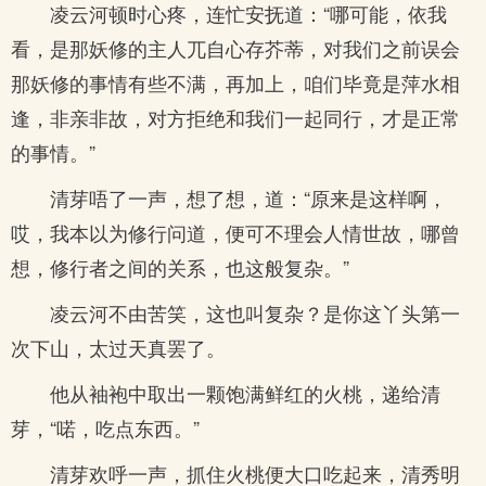
凌云河顿时心疼，连忙安抚道：“哪可能，依我
看，是那妖修的主人兀自心存芥蒂，对我们之前误会
那妖修的事情有些不满，再加上，咱们毕竟是萍水相
逢，非亲非故，对方拒绝和我们一起同行，才是正常
的事情。”
清芽唔了一声，想了想，道：“原来是这样啊，
哎，我本以为修行问道，便可不理会人情世故，哪曾
想，修行者之间的关系，也这般复杂。”
凌云河不由苦笑，这也叫复杂？是你这丫头第一
次下山，太过天真罢了。
他从袖袍中取出一颗饱满鲜红的火桃，递给清
芽，“喏，吃点东西。”
清芽欢呼一声，抓住火桃便大口吃起来，清秀明