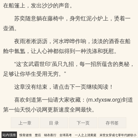
在船篷上，发出沙沙的声音。
苏奕随意躺在藤椅中，身旁红泥小炉上，烫着一
壶酒。
夜雨淅淅沥沥，河水哗哗作响，淡淡的酒香在船
舱中氤氲，让人心神都似得到一种洗涤和抚慰。
“这‘玄武霸世印’虽只九招，每一招所蕴含的奥秘，
足够让你毕生受用无穷。”
这章没有结束，请点击下一页继续阅读！
喜欢剑道第一仙请大家收藏：(m.xtyxsw.org)剑道
第一仙天悦小说网更新速度全网最快。
上一章
目 录
下一页
存书签
站内强推
恨骨迷情
楚后
锦衣夜行
全球高考
一人之上清黄庭
末世女穿成七零年代娇软小