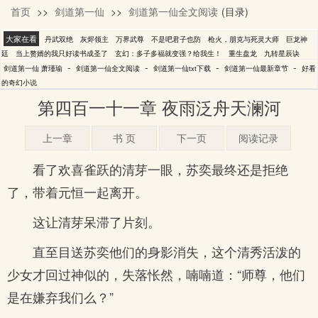
首页
>>
剑道第一仙
>>
剑道第一仙全文阅读
(目录)
萧瑾瑜
大家在看
丹武双绝
灰烬领主
万界武尊
不是吧君子也防
枪火，朋克与死灵大师
巨龙神
廷
当上赘婿的我只好读书成圣了
玄幻：多子多福就变强？给我生！
重生盘龙
九转星辰诀
-
-
-
-
剑道第一仙 萧瑾瑜
剑道第一仙全文阅读
剑道第一仙txt下载
剑道第一仙最新章节
好看
的奇幻小说
第四百一十一章 夜雨泛舟天澜河
上一章
书 页
下一页
阅读记录
看了欢喜雀跃的清芽一眼，苏奕最终还是拒绝
了，带着元恒一起离开。
这让清芽呆滞了片刻。
直至目送苏奕他们的身影消失，这个清秀活泼的
少女才回过神似的，失落怅然，喃喃道：“师尊，他们
是在嫌弃我们么？”