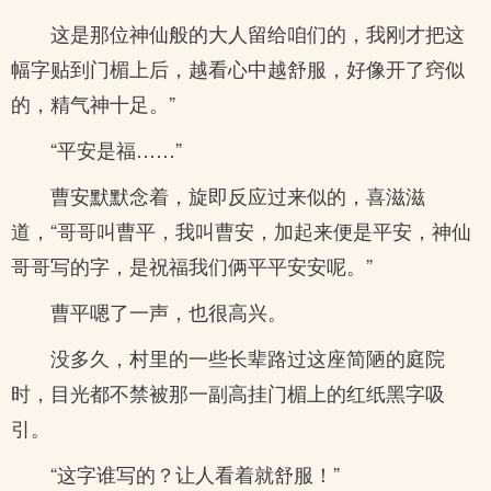
这是那位神仙般的大人留给咱们的，我刚才把这
幅字贴到门楣上后，越看心中越舒服，好像开了窍似
的，精气神十足。”
“平安是福……”
曹安默默念着，旋即反应过来似的，喜滋滋
道，“哥哥叫曹平，我叫曹安，加起来便是平安，神仙
哥哥写的字，是祝福我们俩平平安安呢。”
曹平嗯了一声，也很高兴。
没多久，村里的一些长辈路过这座简陋的庭院
时，目光都不禁被那一副高挂门楣上的红纸黑字吸
引。
“这字谁写的？让人看着就舒服！”