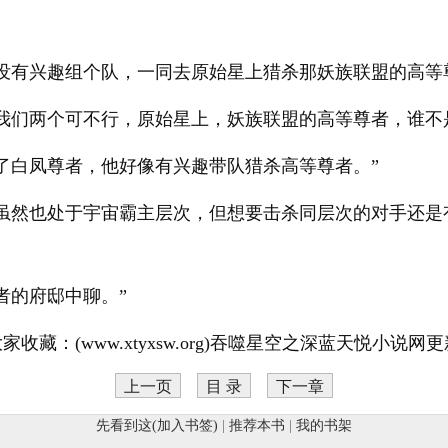
没有兴趣组个队，一同去原始星上猎杀那妖族联盟的高等
我们两个可不行，原始星上，妖族联盟的高等尊者，谁不
了白凤尊者，他好像有兴趣带队猎杀高等尊者。”
力虽然也处于宇宙霸主层次，但想要击杀同层次的对手还是
者的府邸中聊。”
收藏：(www.xtyxsw.org)吞噬星空之深蓝天悦小说
上一页
目 录
下一章
先看到这(加入书签)
|
推荐本书
|
我的书架