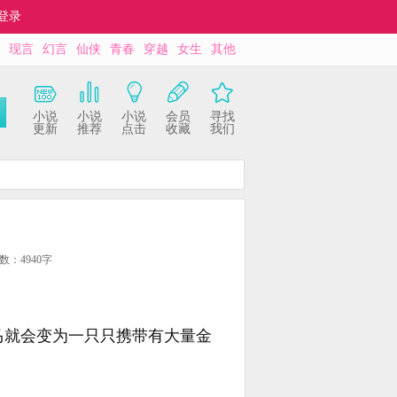
登录
现言
幻言
仙侠
青春
穿越
女生
其他
小说
小说
小说
会员
寻找
更新
推荐
点击
收藏
我们
数：4940字
马就会变为一只只携带有大量金