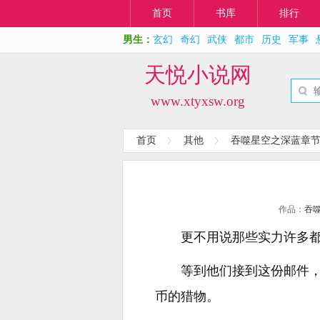
首页
书库
排行
男生：
玄幻
奇幻
武侠
都市
历史
军事
天悦小说网
www.xtyxsw.org
首页
其他
吞噬星空之深蓝章
作品：
吞
更不用说那些实力许多
等到他们接到这份邮件
币的猎物。