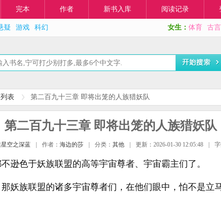
完本
作者
新书入库
阅读记录
悬疑
游戏
科幻
女生：
体育
古言
节列表
第二百九十三章 即将出笼的人族猎妖队
第二百九十三章 即将出笼的人族猎妖队
噬星空之深蓝
|
作者：
海边的莎
|
分类：
其他
|
更新：2026-01-30 12:05:48
|
字
都不逊色于妖族联盟的高等宇宙尊者、宇宙霸主们了。
，那妖族联盟的诸多宇宙尊者们，在他们眼中，怕不是立