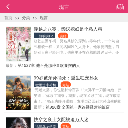
现言
首页
>>
分类
>>
现言
穿越之八零，懒汉媳妇是个粘人精
一轮明月Po
完结
赵乾志因车祸，莫名其妙的穿到八零年代，一个与自
己相貌一样，又同名同姓的人身上。他家徒四壁，穷
到别人家已经用电，他家里还在点着蜡烛过日子。令
人费解的是，他却有个肤白貌美的受气包媳妇，跟一
个骨瘦如柴一岁多的闺女。从一个黄金单身汉，突然
最新：
第1527章 他不是那种喜欢显摆的人
变成了一个靠着媳妇过活日子的懒汉，这让他不能接
受。经过一番考察，他利用自己丰富的经验，在这个
99岁被亲孙捅死：重生狂宠孙女
物资还有些匮乏的年代，带着老婆孩子，闯出一片新
微雨过小荷翻
完结
天地!
“死老太婆，你也配长命百岁！”大孙子一刀捅向她，狞
笑道，“你毁了我爷，我爹，现在又毁了我，现在该结
束了。” 杨玉贞睁开眼睛，发现自己回到大孙出生的那
天。 那天，她白眼狼儿子正在被黄牛捉奸！ 她发誓要
最新：
第926章 全国第一家连锁经营的饭店
扭转命运，不会再宠爱这个白眼狼父子，放任他们接
受自己的命运！ 她会捧着她的心尖尖大孙女儿，宠她
快穿之废土女配被迫万人迷
爱她护着她，让她人生没有任何遗憾！ 至于渣夫不同
冻顶乌龙奶盖
完结