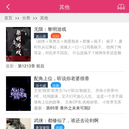
其他
首页
>>
分类
>>
其他
无限：黎明游戏
岚山里
完结
（副本＋双男主＋相爱相杀＋群像＋疯子） 疯子！ 虞
时玖从记事起，就被人一口一口骂着疯子。 他掏了掏
耳朵，对此并不回应。 什么是疯子？精神失常还是脑
子有病……亦或者是，杀人？ 杀人就是疯子？ 虞时玖
笑了。 “那这个世界上的疯子，太多太多了。” 不是只
最新：
第1213章 前后
有单纯杀了人才叫杀人，诛心、诬陷、借刀杀人……
都叫杀人。 当精神病院的十八岁少年逃跑后杀人又被
配角上位，听说你老婆很香
枪毙，他死前其实是有些遗憾的。 —遗憾自己没多将
乐七戚
连载
那人割几刀对方就死了。 所以当虞时玖进入游戏后，
主攻/快穿/双男主/1v1/双洁/救赎文。 所有小世界均
睁眼时，第一眼看到的是天花板上女人血淋淋的头
HE，结局圆满，宝子们可放心入坑。 这是一个关于撬
颅，对方那双凸出的眼珠含血望着他，撕裂嘴角朝他
墙角上位的故事。 主角CP名:执枪炒茶。 小世界无系
笑了起来。 虞时玖沉默几秒，在对方发丝垂落下时果
统，无金手指，主角无记忆，平淡简单，带着无尽的
最新：
第85章 番外之未来可期2
断闭眼继续昏睡。 女人头：“……” 以至于虞时玖在试
爱意，去寻觅彼此的踪迹。 主角性格会因为小世界的
炼游戏中将诡怪心脏掏出时，观众们炸了。 出了副本
不同有细微区别，所有故事HE，世界暂定，写的顺序
武侠：都修仙了，谁还去论剑啊
外的游戏世界秩序平稳，似乎每个人都活在虚幻的平
不定， :豪门霸少×凄惨被人玩弄的医学生─谁也不能
静下，但虞时玖知道，不可能会有完全安全的世界，
萧瑟黄昏
连载