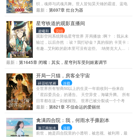
织，魂师与武魂共舞。世人皆知昊天锤的霸道、蓝电
霸王龙的威严、七宝琉璃塔的玄妙，以及那传承自神
最新：
第697章 灶台为器
只的海神之光与罗刹邪力。然而，在这波澜壮阔的时
代洪流中，一缕与众不同的火焰，正悄然燃起，试图
星穹铁道的观影直播间
照亮被阴影笼罩的命运。 他名焱铭，曾只是炽火学院
凌曦和
完结
中一名怀揣梦想的普通精英。然而，命运的轨迹在他
观影空间系统降临星穹世界 开局播放 :啊？ ：我从未
获得变异火焰武魂的那一刻彻底偏转。暗金色的火
输过，以后亦然 ：诶？我打砂金？真的假的 卡芙卡：
焰，不仅带来了极致的高温，更蕴含着神秘莫测的“寂
有趣...艾利欧的剧本里可没有这些。 :纳努克大人... ：
灭”之意，这是祝福，亦是诅咒。它赋予了焱铭超越同
哈哈哈哈哈，你就是马戏团最乐的小丑，实在是太有
侪的潜力与力量，也将他卷入了一场远超学院较量、
乐子了。 ：诶...？ ：大公：如果对面是令使的话，可
最新：
第1645章 闭嘴：其实，星穹列车受到姬素调节
帝国纷争的古老漩涡。 煌焱天龙的守护者，火神神位
能会有点棘手。泯灭帮：会输吗？大公：会赢的！ 随
的追寻者，海神岛的盟友…一个个沉重的身份与责任
着视频播放，各种未来，PV，二创的曝光。 卡芙卡：
开局一只猫，房客全宇宙
接踵而至。在全大陆高级魂师学院精英大赛的硝烟散
以自己的意志，抵达结局吧。
去后，等待他的并非坦途，而是武魂帝国掀起的血雨
碎花铅笔裤
连载
全世界所有智商50以上的生灵一年前收到一份来自
腥风，是罗刹神隐藏在幕后的冰冷计划，是古老家族
「星踪委员会」的通告。 天空异变，海啸升腾。 所有
泣血的遗恨，是神秘秘境低语的呼唤。 这不是一个关
日常都在这一刻被摧毁。 世界已被分裂成一个个考
于无敌的故事，这是一个关于成长、抉择与坚守的故
场。 在一日三餐都难以为继的生活中，“咪咪风情酒
最新：
第821章 不信命运的爱丽丝
事。看他如何在诸神布局的棋盘上，闯出属于自己的
店”——悄然开启。 邱鱼的意识停留在最后一次的篮球
道路，用那暗金色的火焰，焚尽荆棘，在斗罗大陆的
赛，遭遇莫名袭击的他用尽吃奶的力气都噢不起嘴
禽满四合院：我，何雨水手撕剧本
史诗中，烙下独属于他的不灭铭文。
巴，只能发出噫一声。 真正恢复意识，发现自己居然
洛江南如水
连载
连人都做不成了，变成一只纯黑的猫咪。 邱鱼：“喵
前世，她是四合院里的小透明，被忽视、被利用，最