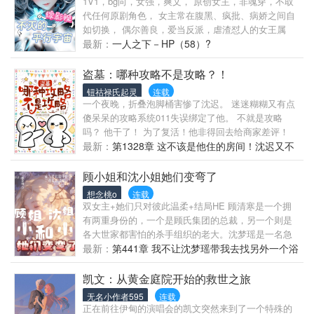
1V1，bg向，女强，爽文， 原创女主，非魂穿，不取
去看第二本书，纯原创。 有家人能长期跟读的请到时
代任何原剧角色， 女主常在腹黑、疯批、病娇之间自
第一时间进去，感恩。
如切换， 偶尔善良，爱当反派，虐渣怼人的女王属
性， 尽量不ooc，尽量带脑，挽救意难平， 拒绝圣
最新：
一人之下－HP（58）?
母，拒绝道德绑架， 可能会对某些原男女主不友好！
不友好就是讨厌、排斥、反感！ 还请原着党和原剧党
盗墓：哪种攻略不是攻略？！
酌情避雷， 球球千万别来找虐了！！ ………… 「接
钮祜禄氏起灵
连载
上篇结尾-黑化谢危番外」 ……… ………… 我设定的
一个夜晚，折叠泡脚桶害惨了沈迟。 迷迷糊糊又有点
是我的文，按照你设定的写那叫你的文。 如出现切实
傻呆呆的攻略系统011失误绑定了他。 不就是攻略
不可辩驳的问题，书虫会接受并改正； 但如果只是因
吗？ 他干了！ 为了复活！他非得回去给商家差评！
为看不惯私设的剧情而跳脚，那抱歉～ 即便你发出一
“可你是男的啊……” “男的就不能攻略吗？” 011悟了！
最新：
第1328章 这不该是他住的房间！沈迟又不
整篇论文，书虫也不可能按你说的写！ 还请喜欢好为
“那个……宿主，你介意你有几个，不那么恋爱脑的‘朋
当人了！你绿了？
人师的部分书友，自重！
友’吗？” 沈迟：？ …… “宿主！你骗我！你不是说要攻
顾小姐和沈小姐她们变弯了
略他们吗？你这是在干什么！” “别吵，我有自己的节
想念桃o
连载
奏，现在这样不是挺好吗？” 舒舒服服的和哥几个去泡
双女主+她们只对彼此温柔+结局HE 顾清寒是一个拥
温泉，沈迟趁着无邪走过来，把果盘推过去。 顺带趁
有两重身份的，一个是顾氏集团的总裁，另一个则是
机摸他头！今天也是暗戳戳当他们爹的一天！ “你就看
各大世家都害怕的杀手组织的老大。沈梦瑶是一名急
攻略值，我攻没攻略吧！我现在可是他们的好兄弟！”
诊科的医生生性高冷，同时也是沈氏集团的大小姐对
最新：
第441章 我不让沈梦瑶带我去找另外一个浴
011：“……” 宿主说的很有道理，系统无法反驳。 蒜鸟
任何人不感兴趣却唯独对她。她们又会擦出什么样的
室，我真的能找到吗？
蒜鸟，干脆改个名字吧。 它以后就叫宇宙第一兄弟情
爱情故事呢……
凯文：从黄金庭院开始的救世之旅
系统！ 只是到了最后…… “啊哈哈……，大晚上的太
无名小作者595
连载
阳可真亮啊~” 沈迟尴尬一笑。 无邪捏紧了手机。
正在前往伊甸的演唱会的凯文突然来到了一个特殊的
“哟，我咋没知道？某人志向格外远大呢~” 沈