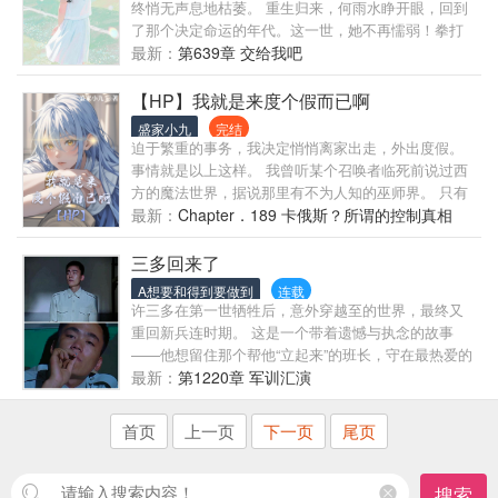
哟！”你好。 小玖 邱鱼：“喵呜？”我不是穿越了吗？还
终悄无声息地枯萎。 重生归来，何雨水睁开眼，回到
在地球？末日又是什么？ 小玖: 邱鱼：…… 小玖：
了那个决定命运的年代。这一世，她不再懦弱！拳打
诶？ 「欢迎来到玖命居，本店规矩： 1.人类入住，支
吸血禽兽，脚踹伪善邻里，揭开所有虚伪面具。 何雨
最新：
第639章 交给我吧
付星币。 2.动物入住，打工还债，肉身也可。 3.敢闹
水：“这一次，我的命运，由我自己主宰！有仇当场就
事的，喂BOSS加餐……
要报，绝不拖拉！怎么爽怎么来～ 金手指开的很大，
【HP】我就是来度个假而已啊
有空间。 有没有CP得看读者大大们哈，这会还没写到
盛家小九
完结
CP。大家喜不喜欢有CP啊？欢迎留言哈。 纯原创，
迫于繁重的事务，我决定悄悄离家出走，外出度假。
所以有很多细节可能和你们原来看到的设定不一样，
事情就是以上这样。 我曾听某个召唤者临死前说过西
请谅解。 新手作者，有些玻璃心，求各位帅过彭于
方的魔法世界，据说那里有不为人知的巫师界。 只有
晏，美过刘亦菲的读者们放过。 最后谢谢喜欢我的读
身怀魔力的小巫师才会在十一岁的时候被魔法学校来
最新：
Chapter．189 卡俄斯？所谓的控制真相
者大大们，我会继续努力的。
信邀请。 于是我去了那个世界，正式开始了我的度假
之旅。 所有人都想和男主搞暧昧，all利姆露。 关于主
三多回来了
角的容貌，前期是变化后的弱化版本，具体原因后文
A想要和得到要做到
连载
会解释的，现在就不透露了。 （简介无能，请各位贝
许三多在第一世牺牲后，意外穿越至的世界，最终又
贝们移步正文。）
重回新兵连时期。 这是一个带着遗憾与执念的故事
——他想留住那个帮他“立起来”的班长，守在最热爱的
军营里，也想助力队长让老A更快成长。带着两世的经
最新：
第1220章 军训汇演
历，他意志坚定地朝着目标前行。 （注：文笔有限，
存在部分开挂设定内力设定，若不合口味，欢迎移步
首页
上一页
下一页
尾页
其他作者的作品~）
搜索