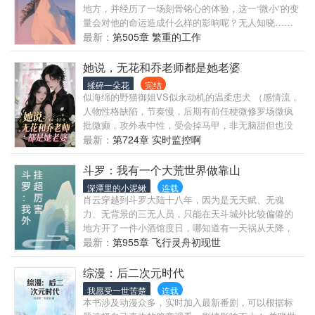
地方，并经历了一场刻骨铭心的体验，这一“微小”的变
迟：“……”
量会对他的命运造成什么样的影响呢？无人知晓……
最新：
第505章 繁重的工作
她说，无花和乔老师都是她老婆
揉碎一朵花
完结
似海绵的野猫御姐VS似永动机的温柔忠犬 （感情流，
人物性格缺陷，节奏慢，后期有前任梗微修罗场微疯
批微癫，攻外表中性，受会掉马甲，非无脑甜但也没
太大逻辑，以上不喜慎入！） …… 最相信爱情的年龄
最新：
第724章 实时监控啊
却遭到渣女的利用和背叛，乔叶毅然决然的逃离了cos
圈，在自愈中渐渐找到了灵魂的宣泄口，成为了一名
斗罗：我有一个大荒世界做靠山
网络作家，写下各种如梦一般的爱情故事。 五年后，
深潭里的小泥鳅
连载
因为一个陌生的生命伴随自己笔下主角的一起陨落，
肖云穿越到斗罗大陆十八年，因为是无天赋、无魂
乔叶也彻底对爱情心如死灰，消失了一整年，回来就
力、无背景的三无人员，只能在天斗城外比较偏僻的
被一位叫她‘老婆’的铁粉大V，把这死去的爱情给一点
地方开了一件小酒馆度日，哪知道有一天祸从天降，
点的叫复活了... …… 她五年的疗伤和麻痹，充满调戏
就因为多看了几眼小舞三女几眼，就被唐三记恨，被
最新：
第955章 飞行灵舟初现世
的那一句： “宝贝，叫老公。” 她四年的单恋和守候，
打成重伤濒死，这反倒是让他获得了某个无上存在的
掏心掏肺的那一句： “无花大人，请做我老婆。” 她们
关注，根据肖云脑海里的信息，顺手给了捞出了一个
综漫：后二次元时代
爱了，她们见了，她们吻了，她们在一起了，可不该
即将落入深渊的奇特世界，改造了一番，作为金手指
我愿受一世苦楚
连载
出现的人却突然出现了... · 在这个看脸的时代，如果不
送给了肖云，从此肖云开启了拔野草、撸小兔、猎白
本书涉及动漫众多，实时加入最新番剧，可以根据标
看脸，你还会爱上她么？
虎、逗灵猫.....的悠闲生活。