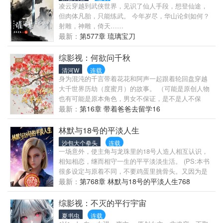
借着拥抱和救赎的名义，去伤害你，你是花，就要高
凌云穿越到武侠世界，见识了仙人手段，想登仙途，
如果看似很安全，那么只有一个可能，眼前这个新世
高的开。 ─微恐怖/微无限流/鬼怪/合租房/沉浸式剧本
但肉体凡胎，只能练武。 今年岁尽，华山论剑如何？
界，更危险。 果然，这是一个连呼吸都需要收费的荒
演绎─演绎剧本换来的五个银元，能让鬼怪开口─“陆
射雕，神雕，倚天……
诞地方。 不是传统无限流，除了进游戏还得活着？暂
执，我爱你。” “你只有一份微小的爱属于我，但他不
最新：
第577章 琉璃宝刀
定双男主，受脑子有病，安静的时候很乖，见血的时
一样，他只爱我。”─少年猫妖茶。 ─“你怎么能背着金
候就emm不多说……攻正直老干部，但不圣母
主，在外包养了一只狼狗?” “少爷让我和他咬嘴巴，我
综影视：何欲问千秋
不和他咬，和你咬。” “大人的手好烫，茶茶的心肝都
清河W
连载
软了。” …… 作者特谢:感谢临风澜月lfly宝贝做的封
身为混沌的千言带着花花和阿声一起跟着轮回盘穿越
面。
大千世界历劫（度蜜月）的故事。 （可能是原创人物
也有可能是原本角色，男女不保证，是不是人不保
证，每一世也不一定在一起。 能确定的是，女主亲生
最新：
第16章 带着爸爸去留学16
绝不委屈，空间阵容强大保证能随时掀桌子。PS：包
OOC的。）
林默与18号的平淡人生
沙包大个拳头
连载
一场意外，使主角与龙珠里的18号人造人相互认识，
相知相恋，继而相守一生的平平淡淡生活。 (PS:本书
很多设定与原着不同，不要鸡蛋里挑骨头。又因为是
小白第一次创作，很多错字跟剧情都不咋附合原着，
最新：
第768章 林默与18号的平淡人生768
同人嘛，完全跟原着一样那叫抄文，不叫同人) 本书是
咱小白作者的第一本练手之作，前面写得平淡，附
综影视：不灭的平行宇宙
合‘平淡’主旨。越后面剧情会越精彩。 第二本书已经确
夏书虫
连载
定好了，能耐着性子看完这本书的家人能第一时间进