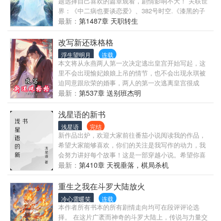
题选择自己喜欢的篇章观看，剧情影响不大！ 关联世
界：《中二病也要谈恋爱》、382号时空.《漆黑的子
弹》《食戟之灵》、《青春猪头少年不会做美少女的
最新：
第1487章 天职转生
梦》、《约会大作战》、《我的青春恋爱物语果然有
问题》、《野良神》、《路人女主的养成方法》、
改写新还珠格格
《夏目友人帐》 《未闻花名》、《学园默示录》 《三
浮生望明月
连载
月的狮子》、《龙王的工作》、《从零开始的异世界
本文将从永燕两人第一次决定逃出皇宫开始写起，这
生活》 《我推的孩子》、《辉夜大小姐想让我告白》
里不会出现愉妃娘娘上吊的情节，也不会出现永琪被
《妖怪旅馆营业中》《异世界舅舅》《关于转生成史
迫同意跟欣荣的婚事，两人的第一次逃离皇宫很成
莱姆这档子事》
功。希望大家能够多多支持一下
最新：
第537章 送别班杰明
浅星语的新书
浅星语
完结
新作品出炉，欢迎大家前往番茄小说阅读我的作品，
希望大家能够喜欢，你们的关注是我写作的动力，我
会努力讲好每个故事！这是一部穿越小说。希望你喜
欢。
最新：
第410章 天视垂落，棋局杀机
重生之我在斗罗大陆放火
冷心需暖笑
连载
本作者所有书本的所有剧情走向均可在段评评论选
择。 在这片广袤而神奇的斗罗大陆上，传说与力量交