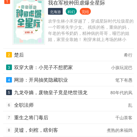
1
我在军校种田虐爆全星际
北海游
科幻
完结
农学生林小禾穿越了，穿成星际时代垃圾星的
一个即将失学少女。 残疾的爸，重病的妈，
年老的爷爷奶奶，精神病的哥哥，哑巴的姐
姐，家里全靠她！ 刚穿来就上考场的林小
禾：考的全不会，只有最后一道附加农学题能
答对。 “林小乔走狗屎运了，居然被联邦中央
楚后
希行
2
军校录取了！” “什么专业？机甲还是工程？”
“农学院！” “毕业后，还是当农民啊。” 林小乔
双穿大唐：小兕子不想肥家
小孩玩泥巴
3
背着包，朝泪眼汪汪的林家人发誓：“爷爷奶
奶，爸妈，大哥二姐，你们放心！我一定多种
网游：开局抽奖隐藏职业
笔下有愚
4
地，少打架，能苟就苟！” 奈何实力不允许人
低调。 绑定植物召唤师系统的林小乔，在军
九龙夺嫡，废物皇子竟是绝世强龙
80年代的风
5
校大比中，佛挡杀佛。 能挡住电磁炮齐射的
屏障玉米。 能砸穿星舰的暴力番茄。 拥有无
全职法师
乱
6
限子弹的豌豆射手。 半年爬榜，一年登顶！
虫族入侵？核爆辣椒+净化向日葵来一套。 机
重生之将门毒后
千山茶客
7
械生命想搞事？感受一下网瘾小麦的震撼！
灵体文明来观察？送你们999朵渣男玫瑰！ 还
灵墟，剑棺，瞎剑客
煮熟的来福鸽
8
没毕业，林小禾就升将星。 林小禾：谢邀，