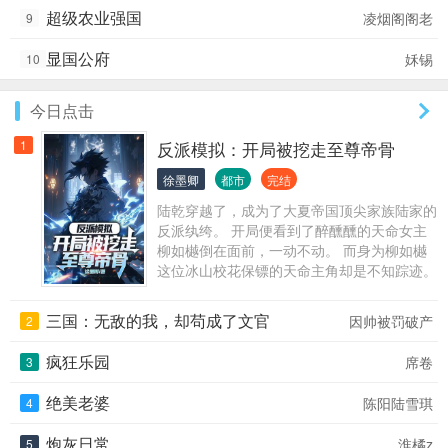
人在菜园，刚摘番茄。今天也是用蔬菜教全宇
超级农业强国
凌烟阁阁老
9
宙做人的一天！ （有日常，有温馨，有升
级，是爽文。）
显国公府
姀锡
10
今日点击
1
反派模拟：开局被挖走至尊帝骨
徐墨卿
都市
完结
陆乾穿越了，成为了大夏帝国顶尖家族陆家的
反派纨绔。 开局便看到了醉醺醺的天命女主
柳如樾倒在面前，一动不动。 而身为柳如樾
这位冰山校花保镖的天命主角却是不知踪迹。
等等，这个剧情... ...... ......
三国：无敌的我，却苟成了文官
因帅被罚破产
2
疯狂乐园
席卷
3
绝美老婆
陈阳陆雪琪
4
炮灰日常
淮橘z
5