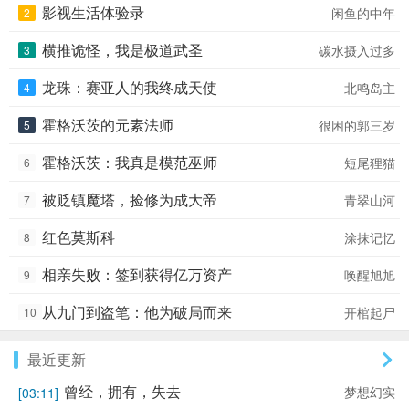
种神兵！ 我管你是宗门圣子，还是朝廷侯
影视生活体验录
闲鱼的中年
2
爷，只要和我为敌，通通化为我的经验宝宝。
若干年后， 看着已经凋零的江湖，萧别离心
横推诡怪，我是极道武圣
碳水摄入过多
3
中想到： “要不要休息几年，等这些韭菜再长
高一点再割？”
龙珠：赛亚人的我终成天使
北鸣岛主
4
霍格沃茨的元素法师
很困的郭三岁
5
霍格沃茨：我真是模范巫师
短尾狸猫
6
被贬镇魔塔，捡修为成大帝
青翠山河
7
红色莫斯科
涂抹记忆
8
相亲失败：签到获得亿万资产
唤醒旭旭
9
从九门到盗笔：他为破局而来
开棺起尸
10
最近更新
曾经，拥有，失去
梦想幻实
[03:11]