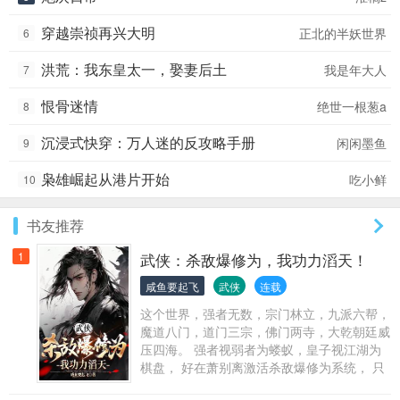
穿越崇祯再兴大明
正北的半妖世界
6
洪荒：我东皇太一，娶妻后土
我是年大人
7
恨骨迷情
绝世一根葱a
8
沉浸式快穿：万人迷的反攻略手册
闲闲墨鱼
9
枭雄崛起从港片开始
吃小鲜
10
书友推荐
1
武侠：杀敌爆修为，我功力滔天！
咸鱼要起飞
武侠
连载
这个世界，强者无数，宗门林立，九派六帮，
魔道八门，道门三宗，佛门两寺，大乾朝廷威
压四海。 强者视弱者为蝼蚁，皇子视江湖为
棋盘， 好在萧别离激活杀敌爆修为系统， 只
要杀死敌人，就能获得修为、绝世神功还有各