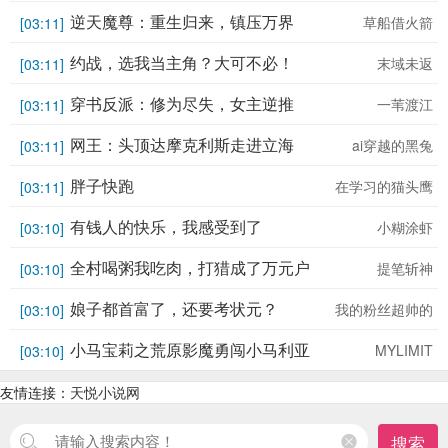
逆天魔尊：重生归来，镇压万界
草船借火箭
[03:11]
约战，选我当主角？大可不必！
末域未返
[03:11]
穿书反派：修为尽失，女主逆推
一苇渡江
[03:11]
网王：头顶达摩克利斯走进立海
ai穿越的黑兔
[03:11]
大
胖子快跑
在学习的猫头鹰
[03:11]
有钱人的快乐，我感受到了
小糊涂虾
[03:10]
全村喝粥我吃肉，打猎成了万元户
提笔斩神
[03:10]
娘子都首富了，还要考状元？
我的粉丝超帅的
[03:10]
小马宝莉之荒原影魔勇闯小马利亚
MYLIMIT
[03:10]
友情连接：
天悦小说网
搜索