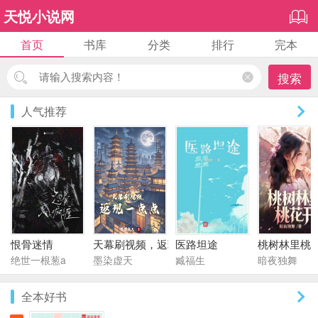
天悦小说网
首页
书库
分类
排行
完本
搜索
人气推荐
恨骨迷情
天幕刷视频，返现一点点
医路坦途
桃树林里桃
绝世一根葱a
墨染虚天
臧福生
暗夜独舞
全本好书