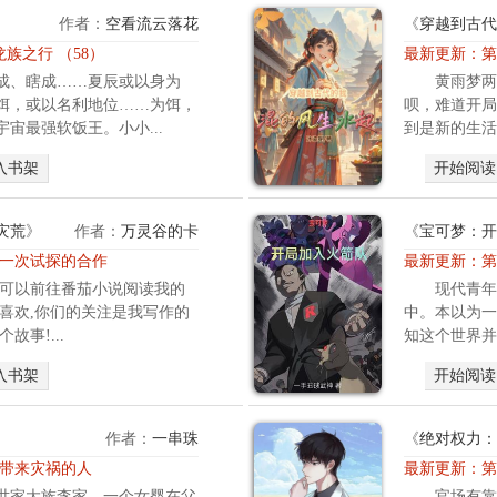
武
姿
作者：
空看流云落花
《
穿越到古代
林
、
 龙族之行 （58）
最新更新：
第
至
倾
成、瞎成……夏辰或以身为
黄雨梦两
尊
国
饵，或以名利地位……为饵，
呗，难道开局
，
倾
宙最强软饭王。小小...
到是新的生活
听
城
着
的
入书架
开始阅读
都
未
嫌
婚
俗
妻
灾荒
》
作者：
万灵谷的卡
《
宝可梦：开
气
找
章 一次试探的合作
最新更新：
第
。
上
家可以前往番茄小说阅读我的
现代青年
本
门
够喜欢,你们的关注是我写作的
中。本以为一
道
来
故事!...
知这个世界并
爷
，
要
就
入书架
开始阅读
游
在
遍
叶
这
作者：
一串珠
《
绝对权力：
玄
个
以
章 带来灾祸的人
最新更新：
第
世
为
世家大族李家，一个女婴在父
官场有靠