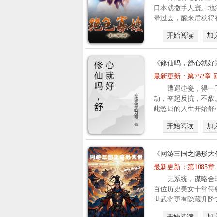
口本就撒手人寰。地
晕过去，醒来后获得神
开始阅读
加
《
修仙吗，舒心就好
最新更新：
第752章
遭遇碰瓷，得一
劫，奋起反抗，不敌
此憋屈的人生开始舒心
开始阅读
加
《
网游三国之隐形大
最新更新：
第1085
无系统，谋略合
百位历史美女十常侍
世武将更有隐藏升阶方
开始阅读
加