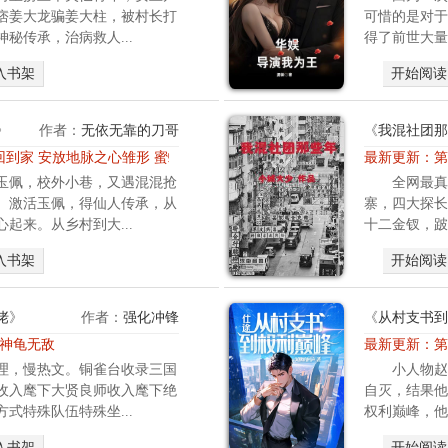
痞姜大龙骗姜大柱，被村长打
可惜的是对于
通
秘传承，治病救人...
得了前世大量
的
男
入书架
开始阅读
生
，
从
》
作者：
无依无靠的刀哥
《
我混社团那
小
 回到家 安放地脉之心雏形 蜜蜂分家
最新更新：
第
在
玉佩，校外小巷，又遇混混抢
全网最真
孤
。激活玉佩，得仙人传承，从
寨，四大探长
儿
起来。从乡村到大...
十二金钗，跛
院
长
入书架
开始阅读
大
，
每
佬
》
作者：
强化冲锋
《
从村支书到
天
章 神龟无敌
最新更新：
第
放
理，慢热文。铜雀台收录三国
小人物赵
学
收入麾下大贤良师收入麾下绝
自灭，结果他
后
式特殊队伍特殊坐...
权利巅峰，他
还
要
入书架
开始阅读