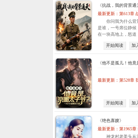
《
抗战，我的背景通
最新更新：
第613章
你问我为什么背
是谁，一号席位静候
在一块高地上，怒道：
开始阅读
加
《
他不是孤儿！他竟
最新更新：
第528
开始阅读
加
《
绝色寡嫂
》
最新更新：
第1965
神龙村老姜头从