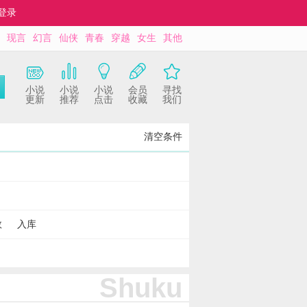
登录
现言
幻言
仙侠
青春
穿越
女生
其他
小说
小说
小说
会员
寻找
更新
推荐
点击
收藏
我们
清空条件
数
入库
Shuku