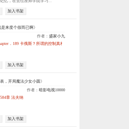
记忆，在去往巫师学院学习...
要
脑
被
海
加入书架
系
的
统
三
判
维
就是来度个假而已啊
》
定
沙
作者：
盛家小九
为
盘
迫
hapter．189 卡俄斯？所谓的控制真相
不
中
于
良
，
繁
行
日
重
为
军
加入书架
的
就
机
事
能
枪
务
爆
巢
表，开局魔法少女小圆
》
，
奖
的
作者：
暗影电视10000
我
励
死
从
决
584章 法夫纳
！
亡
蓝
定
绑
扇
星
悄
架
形
穿
悄
狗
区
加入书架
越
离
汉
、
而
家
奸