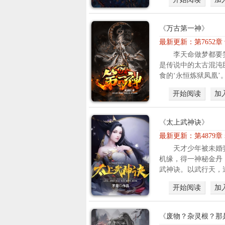
《
万古第一神
》
最新更新：
第7652
李天命做梦都要
是传说中的太古混沌
食的‘永恒炼狱凤凰’。
开始阅读
加
《
太上武神诀
》
最新更新：
第4879章
天才少年被未婚
机缘，得一神秘金丹
武神诀。以武行天，逆
开始阅读
加
《
废物？杂灵根？那