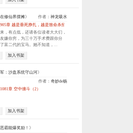
？
睁
师
开
尊
眼
在修仙界摆摊
》
作者：
神龙吸水
，
，
905章 越是垂死挣扎，越是致命杀招
这
回
来，有点低，还请各位读者大大们，
功
到
友嫌你穷，为三十万手术费跟你分
法
了
了富二代的宝马。她不知道，...
怎
那
么
个
加入书架
听
决
起
定
来
军：沙盘系统守山河
》
命
不
运
作者：
奇妙de杨
太
的
穿
1081章 空中缠斗（2）
正
年
越
经
代
成
.
。
淞
.
这
加入书架
沪
.
一
战
.
世
场
恶霸能爆奖励！
》
.
.
的