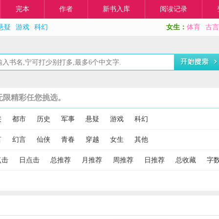
完本
作者
新书入库
阅读记录
悬疑
游戏
科幻
女生：
体育
古言
无限精彩任您挑选。
侠
都市
历史
军事
悬疑
游戏
科幻
言
幻言
仙侠
青春
穿越
女生
其他
点击
日点击
总推荐
月推荐
周推荐
日推荐
总收藏
字