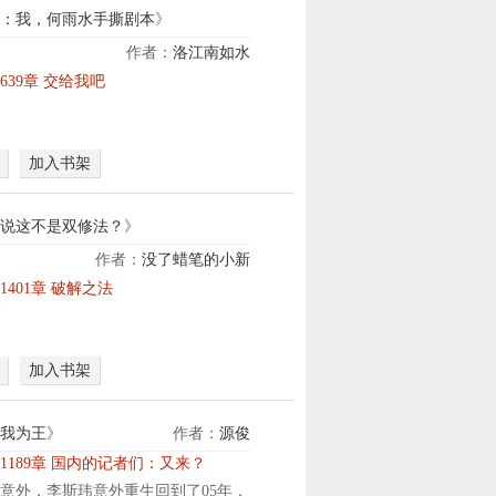
：我，何雨水手撕剧本
》
作者：
洛江南如水
前
639章 交给我吧
世
，
她
加入书架
是
四
合
说这不是双修法？
》
院
作者：
没了蜡笔的小新
里
萧
的
1401章 破解之法
凌
小
尘
透
觉
明
加入书架
醒
，
纯
被
阳
忽
我为王
》
作者：
源俊
圣
视
1189章 国内的记者们：又来？
体
、
意外，李斯玮意外重生回到了05年，
，
被