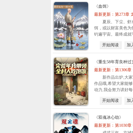
《
血饵
》
最新更新：
第273章
夏辰、下尘、虾
饵，或以财富美色为
钓遍宇宙。最终成就宇
开始阅读
加
《
重生58年育良种过
最新更新：
第1306
新作品出炉,大
作品哦,希望大家能
动力,我会努力讲好每个
开始阅读
加
《
双魂冰心劫
》
最新更新：
第1030
成武三年，京城