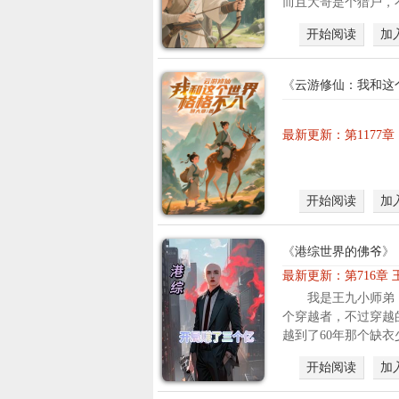
而且大哥是个猎户，不
开始阅读
加
《
云游修仙：我和这
最新更新：
第1177
开始阅读
加
《
港综世界的佛爷
》
最新更新：
第716章
我是王九小师弟
个穿越者，不过穿越
越到了60年那个缺衣少
开始阅读
加