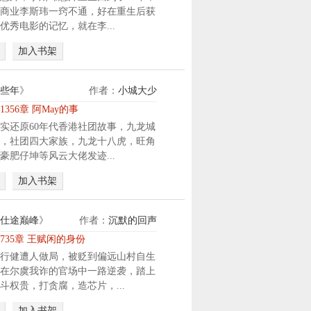
商业李斯玮一窍不通，好在重生后获
还
利
优秀电影的记忆，就在李...
得
用
美
，
加入书架
女
最
师
终
尊
悄
些年
》
作者：
小城大少
传
无
1356章 阿May的事
授
声
实还原60年代香港社团故事，九龙城
的
息
，社团四大家族，九龙十八虎，旺角
阴
地
豪肥仔坤等风云大佬发迹...
阳
枯
造
萎
加入书架
化
。
诀
重
。
生
仕途巅峰
》
作者：
沉默的回声
“
归
735章 王赋闲的身份
阴
来
行健遭人做局，被贬到偏远山村自生
阳
，
在尔虞我诈的官场中一路逆袭，踏上
造
何
斗权贵，打贪腐，造芯片，...
化
雨
诀
水
加入书架