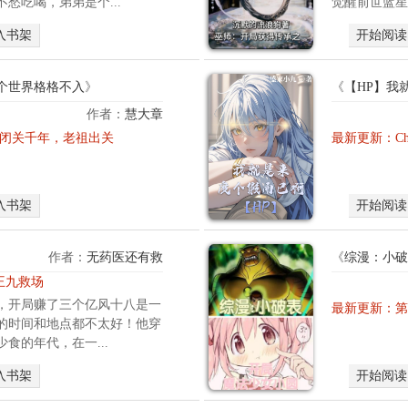
愁吃喝，弟弟是个...
觉醒前世蓝星
记
忆
入书架
开始阅读
，
几
天
个世界格格不入
》
《
【HP】我
内
作者：
慧大章
，
穿
章 闭关千年，老祖出关
便
最新更新：
C
越
已
到
天
武
下
入书架
开始阅读
侠
无
世
敌
界
。
作者：
无药医还有救
《
综漫：小破
？
这
 王九救场
什
时
，开局赚了三个亿风十八是一
么
最新更新：
第
，
的时间和地点都不太好！他穿
武
拥
食的年代，在一...
道
有
宗
仙
入书架
开始阅读
师
帝
、
之