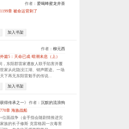
”
.
作者：
爱喝蜂蜜龙井茶
排
“
.
穿
长
1199章 被命运背刺了
没
越
，
有
成
顾
的
北
修
事
加入书架
平
远
，
站
在
徒
小
血
作者：
柳元西
.
特
火
.
外篇5：天命已成·暗潮未息（上）
务
中
.
间，东阳郡雷家遭敌人联手陷害并覆
，
觉
世家从此隐没江湖、销声匿迹。一场
竟
醒
天下再无东阳雷魁手的传说...
然
战
觉
场
加入书架
醒
沙
恶
盘
霸
推
获得传承之一
》
作者：
沉默的流浪狗
系
演
770章 海族战船
统
系
+位面战争（金手指会随剧情推进完
！
统
家族的长子修斯·克雷格因一次毒害
只
。