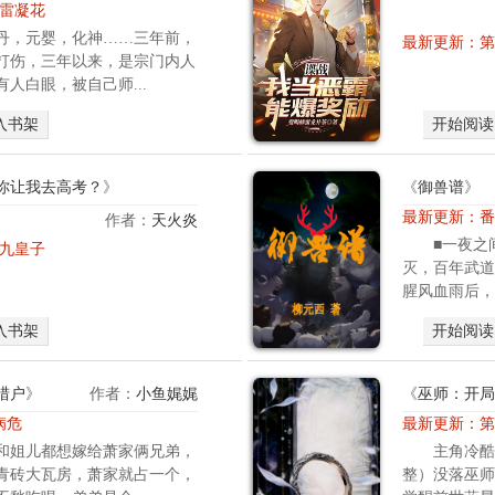
跟
章 雷凝花
江
丹，元婴，化神……三年前，
最新更新：
第
晏
打伤，三年以来，是宗门内人
产
人白眼，被自己师...
生
交
入书架
开始阅读
集
的
你让我去高考？
》
《
御兽谱
》
.
.
最新更新：
番
作者：
天火炎
.
高
■一夜之
章 九皇子
三
灭，百年武道
学
腥风血雨后，
生
入书架
开始阅读
叶
玄
觉
猎户
》
作者：
小鱼娓娓
《
巫师：开局
醒
病危
最新更新：
第
准
和姐儿都想嫁给萧家俩兄弟，
主角冷酷
仙
青砖大瓦房，萧家就占一个，
整）没落巫师
帝