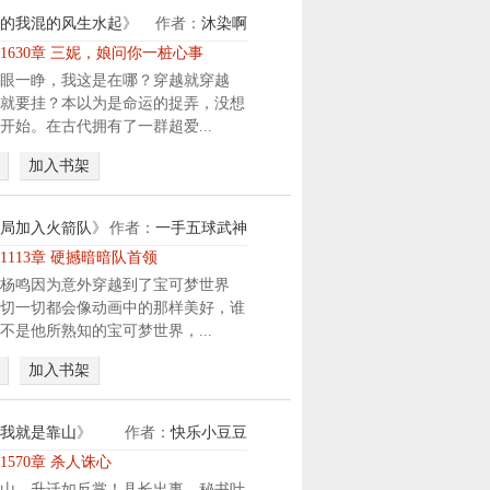
苏
来
出
酷
的我混的风生水起
》
作者：
沐染啊
州
的
走
刑
河
1630章 三妮，娘问你一桩心事
冰
，
讯
三
眼一睁，我这是在哪？穿越就穿越
星
外
问
小
就要挂？本以为是命运的捉弄，没想
，
出
叮
时
开始。在古代拥有了一群超爱...
获
度
！
后
得
假
对
的
加入书架
了
。
他
潮
系
事
人
汐
统
情
局加入火箭队
》
作者：
一手五球武神
使
.
，
就
用
.
1113章 硬撼暗暗队首领
并
是
严
.
杨鸣因为意外穿越到了宝可梦世界
有
以
重
切一切都会像动画中的那样美好，谁
了
上
暴
不是他所熟知的宝可梦世界，...
两
这
力
个
样
，
加入书架
神
。
奖
器
我
励
：
曾
我就是靠山
》
作者：
快乐小豆豆
.
o
听
.
1570章 杀人诛心
m
某
.
山，升迁如反掌！县长出事，秘书叶