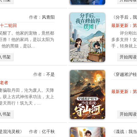
去
工
作
作者：
风青阳
《
分手后，我
挣
章 十二轮回
最新更新：
第
房
笑醒了。他家的宠物，竟然都
评分刚出
租
巨兽！他的家鸡，是以太阳为
多多支持！女
和
他的黑猫，是以...
手，转身就上
学
费
入书架
开始阅读
可
突
然
作者：
不是
《
穿越淞沪桂
有
 老者
一
妻骗取丹田，沦为废人。天降
最新更新：
第
天
，获上古武神传承功法，太上
一
天而行！筑九天，...
个
最
入书架
开始阅读
不
可
是混沌灵根
》
作者：
亿千秋
《
谍战：我当
能