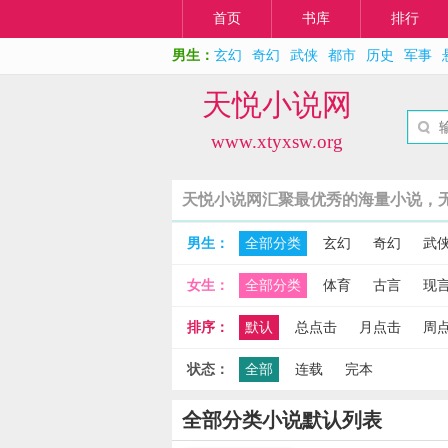
首页
书库
排行
男生：
玄幻
奇幻
武侠
都市
历史
军事
天悦小说网
www.xtyxsw.org
天悦小说网汇聚最优秀的海量小说，
男生：
全部分类
玄幻
奇幻
武
女生：
全部分类
体育
古言
现
排序：
默认
总点击
月点击
周
状态：
全部
连载
完本
全部分类小说默认列表