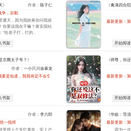
天
》
作者：
陈子仁
《
禽满四合院
 战争，后勤
景通天，因为我姓蒋你问我叔
最新更新：
第
！你要说我在干嘛？蒋安国站
“给老子打，打的...
入书架
开始阅读
是京圈太子爷？
》
《
师尊，你还
作者：
一小只川渝暴龙
江
章 我要是知道，我我肯定不会空着手来找您！
最新更新：
第
晏
本
就
入书架
开始阅读
是
一
个
作者：
李六郎
《
华娱：导演
普
章 统一指挥
最新更新：
第
普
河里捞上个失忆青年，安上户
因为一次
通