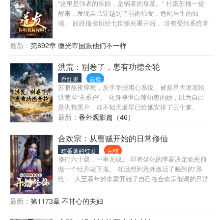
魔剑走出，杀得离阳王朝伏尸百万，血流成河，名震
“这里是强者的乐园，是弱者的坟墓。” 社畜苏槐一觉
九州！ 宗门圣女，神朝公主，绝世女剑仙，无上女
醒来，发现自己穿越到了弱肉强食，危机丛生的仙
帝……就连圣地单身老祖都慕名前来，争着抢着要嫁
域。 跌跌撞撞历经七世惨死重开后， 没有受到系统青
给楚轩！ 醉卧美人膝的日子，好不快哉？！ （简介无
睐的他，终于凭借前几世经验一路兢兢业业忍气吞声
力，请加书架，移步正文阅读，多本百万字完结作
苟到天下第六。 而后，在一个月黑风高的夜晚，喝高
最新：
第692章 微光帝国跟他们不一样
品，靠谱稳定）
了的苏槐因为追逐一个刺客，无意间闯入了曾有过口
舌之争的仙朝女帝闭关的竹林，并在误会中一把火点
洪荒：别卷了，崽有功德金轮
了人家的房子。 再而后，江湖上便流传起了仙朝女帝
乔红果
连载
一刀一个老六的无敌传说…… 酒醒时分，苏某人望着
苏渺熬夜猝死，反手举报黑心系统，被蓝星大道塞给
熟悉又陌生的苏家天花板，看着镜子里十七岁还是废
洪荒当“关系户”。 化身净世白莲幼崽的她，以为自己
材时期的自己，内心突然一阵阵地抽痛。 “我这是……
是洪荒黑户，却不知天道早已给她安排了三个爹。
又双叒叕重生了！？”
——重度强迫症元始、野性养娃通天、端水大师老
最新：
番外观影篇（46）
子。 从此，昆仑山画风突变。 她种田，她搞基建，她
用蓝星思维解构洪荒！地脉、轮回、西方灵山、人族
合欢宗：从曹贼开始的日常修仙
教化…处处是她蹭功德的身影。 当三清成圣，她脑后
吃番薯的红苕
完结
三道功德金轮闪耀，成为洪荒最不能惹的崽。 元
修行六十载，一事无成。 即将坐化的李蒙决定临死前
始：“渺渺，今日功课…” 苏渺（掏出功德金
做一个牡丹花下鬼。 却没想到意外激活了晚到的“系
轮）：“爹，你看我亮不亮？”
统”。 人至暮年的李蒙开始了自己在合欢宗低调的日常
修仙生活。
最新：
第1173章 不甘心的夫妇