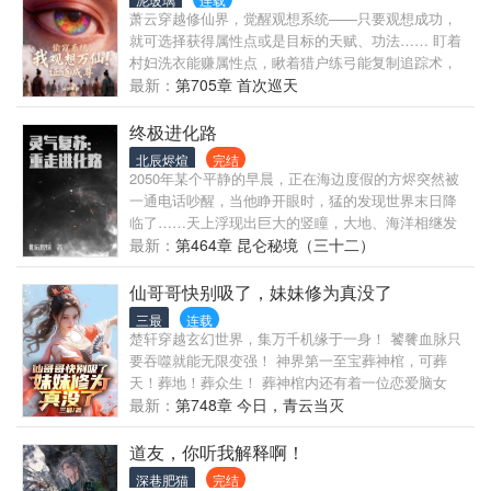
萧云穿越修仙界，觉醒观想系统——只要观想成功，
就可选择获得属性点或是目标的天赋、功法…… 盯着
村妇洗衣能赚属性点，瞅着猎户练弓能复制追踪术，
就连揍个地痞，都能意外扒出对方藏着的灵根！ 别人
最新：
第705章 首次巡天
求破头的灵根，修士苦修十年的功法，我统统观想复
制！ 山贼拦路？赤手空拳干翻一群，顺便薅波属性
终极进化路
点！ 肉身强度不够？我猛猛提升属性！ 灵力强度不
北辰烬煊
完结
高？我观想圣女三月得逆天灵力！ 天品灵根、无上功
2050年某个平静的早晨，正在海边度假的方烬突然被
法、甚至仙人传承，岂不是统统到手？！ 修仙路漫
一通电话吵醒，当他睁开眼时，猛的发现世界末日降
漫？ 逆天改命只在转瞬之间！ 什么偷窥系统？！我这
临了……天上浮现出巨大的竖瞳，大地、海洋相继发
叫观想修仙！ “萧师兄怎么又开始盯着别人看了？” “好
生异变，一场大雨过后，诡异的生物开始层出不穷，
最新：
第464章 昆仑秘境（三十二）
了，你已经没用了。” +++++++
……人类即将面临灭顶之灾，但所幸天无绝人之路，
世界各地的灵气逐渐复苏，一条古老而崭新、未知却
仙哥哥快别吸了，妹妹修为真没了
熟悉、艰险又开阔的路出现了！ （踏入进化路，重走
三最
连载
进化路。本书以境界分卷，随着阅读的深入，进化之
楚轩穿越玄幻世界，集万千机缘于一身！ 饕餮血脉只
路也会逐步向前。）（本书境界：）
要吞噬就能无限变强！ 神界第一至宝葬神棺，可葬
天！葬地！葬众生！ 葬神棺内还有着一位恋爱脑女
帝，刚见面就说是楚轩的女人？！ 把自己给了楚轩还
最新：
第748章 今日，青云当灭
不够，上古魔剑，逆天功法……也被女帝一股脑地送
给了楚轩。 皇室潜修三年，再回首，楚轩发现自己竟
道友，你听我解释啊！
然已经无敌了！ …… 当皇室卸磨杀驴，楚轩手握两柄
深巷肥猫
完结