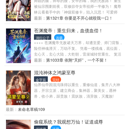
师姐的腿，师尊的腰，女帝的嘴，我的无敌路！ 重生
被仙宗围剿前夜，双修掠夺女帝祖师一半修为！ 魔尊
林云看着手中的「神级双修卡」陷入沉思！ 可爱师
妹：“掌教师兄～你看人家可以嘛？” 冰霜师姐：“事已
最新：
第1321章 你要是不开心就咬我一口！
至此，我愿直面本心，你可敢要我” 冷艳师尊：“大劫
已至，世俗繁文缛节又有何用？” 奈何她们都修为不
苍渊魔帝：重生归来，血债血偿！
够，于事无补…… 众多圣女魔女，虽然不会抗拒....但
润衍公子
连载
也无用！ 唯有万年前飞升的女帝祖师方能救我！ 但代
++++ 苍渊魔帝无敌诸天万界，却遭至爱、师门背叛，
价是得和她双修，甚至吞她半数修为！ 女帝祖师会愿
险些神魂湮灭，万劫不复。 凭着一缕残魂，底位面，
意么？ 又该怎么哄骗她下界呢？ 我假意求援：“宗门
玄心天，玄心大陆，大乾朝，雷崖城转世重生。 复活
危矣，祖师救命，我有妙计！” 当绝美女帝不惜代价破
重生，踏血归来！ 誓要，飞升上界，血债血偿······！
最新：
第1033章 依附“天奸”，一个不留！
碎虚空下界而来时…… 姬曦瑶：“双修？大胆凡人蝼
蚁，我看你是找死！” 而我藏在袖中的弑神匕首却在微
混沌神体之鸿蒙至尊
微发烫…… 对不起了女帝祖师，桀桀桀... 为了宗门万
金宇辰
完结
载根基不灭，你今天必须从了我！ ☆本书又名：
仙界仙帝因混沌珠得以重生，重修仙道，集齐八大神
器，开宗立派，建立商会，集神器，聚美女，遇神
兽，收小弟，踩贵族！震妖族，清异族，灭魔族!
最新：
未命名草稿109
偷窥系统？我观想万仙！证道成尊
泥玻璃
连载