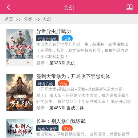
玄幻
首页
>>
分类
>>
玄幻
异世异虫异武功
行走的铅笔
连载
本以为会在异世平凡的过一生，结果被一铁甲虫咬出
了金手指，从此，赵文东挥舞着兵器，狠狠的砸向这
江湖武林和朝堂！
最新：
第633章 恩仇
签到大帝修为，开局收下禁忌剑体
叶有几纹
完结
（开局大帝+系统收徒+无敌+杀伐果断+庞大世界
观！） 秦天阳一朝穿越至玄尘大陆，成为道极宗最年
轻的脉主。 摆烂签到二十年后终成大帝！ 随后开启收
徒系统，万古天骄皆入座下！ 大弟子：禁忌剑体，天
最新：
第486章 当成工具
道忌惮，一剑斩纪元！ 二弟子：九阳神瞳，至阳至
刚，目光所过之处，万物皆烬！ 三弟子：黄金帝龙血
长生：别人修仙我练武
脉，太古遗种，万兽之皇！ 四弟子：玄阴仙体，至阴
吃鱼的老驴
完结
至柔，极尽九阴之玄！ 五弟子：不灭圣体，气血滔
都说莫装，不然容易挨雷劈。 白羽没听，然后挨雷劈