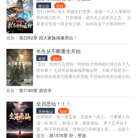
仙宁扶摇笃定道。 “二师姐和大师姐说的都对！”万妖
墨尘音
完结
女王涂幼幼如是说。 然而当师妹们眸然回首时才发
玄幻+种田+领主 穿越玄幻世界，这是一个人人掌握初
现，大师兄早就无敌诸天万界了！ 本书又名：
界的领主时代。 打造领地，成为无上的星辰之主。 且
看唐玄凭借一双全知之眼。 如何在这个大世的时代，
搅动风云。 成
最新：
第2262章 四大家族倾巢而出！
长生从不断重生开始
帮景
完结
“道友，你凭什么觉得一时的惊才绝艳能比得过在下九
世积累？ 七百年前杨威魂穿修仙界，天赋才情皆为一
般的他却有着无限重生的异能 不管如何死的总能立刻
获得新的躯壳，修为清空每一世的记忆却都在，这使
他有着超乎常人的修仙经验 七百年后历经八世轮回的
最新：
第1180章 游坊市
杨威终成“金丹大修”，“炼丹大师” 遗憾最终被人暗算身
死道消，好在杨威早有准备，提前便为第九世藏好丰
全员恶仙！！！
富的修行资源 “每个当下的刻苦都是在为下一世铺路，
天外有山
完结
既然此生不是天才，不是富哥，那就让下一世的自己
传闻世间，有一座道观，里面有一块土。 只要将人当
去成为！ 如今杨威带着一个储物袋轻松拜入曾经做梦
成一粒‘种子’，种进土里，就能成仙。 李十五寻仙十
也高攀不起的修仙宗门，前期对应所需的“灵石，功
载，终于寻得道观，也将自己给种进土里…… 这是个
法，丹药，符箓，法器，阵盘……应有尽有，就连筑
全员恶仙的世界。 慎入!!!
最新：
第1576章 卦，带派
基丹都有八枚！ “修行无岁月，每天只需进步一点点，