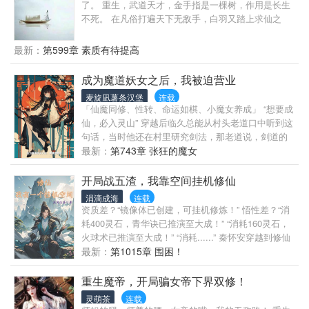
天，无敌肉身镇万古！ ...... 无数年后，人们惊讶地发
了。 重生，武道天才，金手指是一棵树，作用是长生
现：这些万古天骄妖孽都出自于同一师承。 秦天阳之
不死。 在凡俗打遍天下无敌手，白羽又踏上求仙之
名，响彻诸天万界！
路，可刚要拜入宗门却迎来当头一棒。 没有灵根，没
有老祖，他修不了仙。 绷不住了，他最终决定离开。
最新：
第599章 素质有待提高
虽有长生，但无护道手段，为避免某天被修士余波震
死，白羽只能走武道，但武道之路在这个世界最强只
成为魔道妖女之后，我被迫营业
有先天境。 他相信时间终会磨平一切，于是决定自创
麦旋凪薯条汉堡
连载
武道。 白羽：“我白长生，单开一条大道！” 完整仙
「仙魔同修、性转、命运如棋、小魔女养成」 “想要成
道：练气，筑基，金丹，元婴，化神…… 武道进度：
仙，必入灵山” 穿越后临久总能从村头老道口中听到这
先天境，炼神境，天人境……
句话，当时他还在村里研究剑法，那老道说，剑道的
最高境界不在于招式的精妙，而在于心与剑合，神意
最新：
第743章 张狂的魔女
相通… 临久一直以为这是剑法的关键，后来才知道，
剑法的关键居然不在于剑法，而在于你能不能感悟灵
开局战五渣，我靠空间挂机修仙
气！没有灵气，你什么都不是。 那年他才不过十岁，
涓滴成海
连载
每天都在盼望着，等待上灵山的机会…
资质差？“镜像体已创建，可挂机修炼！” 悟性差？“消
耗400灵石，青华诀已推演至大成！” “消耗160灵石，
火球术已推演至大成！” “消耗......” 秦怀安穿越到修仙
世界，幸得名为七号种子的空间，看他如何让种子成
最新：
第1015章 围困！
长为参天大树！
重生魔帝，开局骗女帝下界双修！
灵萌茶
连载