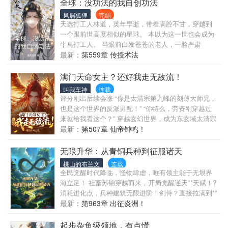
全球：没功法的我自创功法
风屑狐狸
完结
天选打工人林道，英年早逝，带着满腔不甘，穿越到
一个跟前世高度相似的星球。 本以为这一世也会成为
牛马打工人。 当眼前白发苍苍的老人，一脸严肃
道：“少爷请节哀，老爷夫人已过逝，还请您保重身
最新：
第559章 传授术法
体。” 说完慎重着递送来一份遗嘱，续道：“还请少爷
再遗嘱签上名字”。 林道一脸懵逼的接过遗嘱，签下名
满门天命女主？还好我走无敌流！
字，难道老子这是财政自由了？ 直到着眼前的破败荒
叫我车神
连载
凉的老宅，林道嘴唇抽搐，眼前一黑…… 这是未法时
评分刚出后续会涨 “你是太清宗第九峰的刻薄大师兄，
代，修行者早己隐蔽山林，不被凡人所见。林道因一
也是这个世界的反派男配！” “你特么，劳资刚穿越过
块古老玉佩，开启一段传奇……
来就给我看这个？” 穿越玄幻世界，成为东玄域太清宗
第九峰首席大弟子的苏长歌睁开眼就看到了自己的结
最新：
第507章 仙帝钟鸣！
局。 反派？ 你有见过这么帅的反派吗？ “？？？” “暖
床我勉强可以，暖心我怎么暖，胸口对胸口？” “我暖
无限升华：从青铜兵种到征服诸天
你....”苏长歌脏话刚到嘴边，看到奖励是那悟性逆天之
桃山的布兰文
连载
后又咽了回去。 “哈哈哈，好啊，悟性逆天好！”
全民觉醒时代降临，怪物肆虐，唯有领主能于无垠界
............ 我叫柳如烟。 是灵界女帝转世。 今天我正准
海立足！ 社畜苏锦穿越而来，开局觉醒逆天**天赋！?
备和剥削了我三年的师兄摊牌了。 可渐渐我发现，原
消耗进化点，兵种建筑无限进阶！剑侍？直接拉满到**
来是我误会大师兄了。 “大师兄，对不起！”柳如烟愧
形态！属性暴涨500%？附加神级能力！ 诸天版本
最新：
第963章 出征炎洲！
疚道。 苏长歌感受着暴涨的境界温润道：“傻丫头，没
事的...” “大师兄不善言辞，但对我们从不藏私！”女剑
起步杂鱼级领地，有点慌