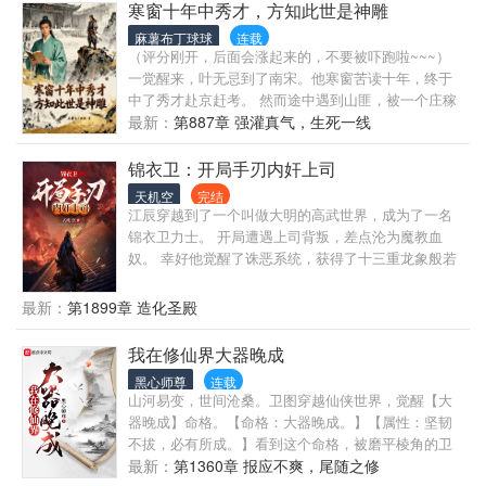
犯病了！” 宫门没人相信那个只知道吃的二小姐，居然
寒窗十年中秀才，方知此世是神雕
真的是绝世高手，直到那一天…… 莲花楼 神医与神
麻薯布丁球球
连载
仙，为什么没人告诉他神仙会是这样贪吃又奇葩的存
（评分刚开，后面会涨起来的，不要被吓跑啦~~~）
在啊。 但是谢谢你，出现在我的生命中…… …… 脑
一觉醒来，叶无忌到了南宋。他寒窗苦读十年，终于
回路神奇的玩家，仗着自己lv999欺负弱小的影视土着
中了秀才赴京赶考。 然而途中遇到山匪，被一个庄稼
们，想写沙雕文，纯找乐子，大概不会有什么感情
汉所救。 那人告诉叶无忌他叫郭靖。 叶无忌感觉天塌
最新：
第887章 强灌真气，生死一线
戏。 ooc预警！
了……
锦衣卫：开局手刃内奸上司
天机空
完结
江辰穿越到了一个叫做大明的高武世界，成为了一名
锦衣卫力士。 开局遭遇上司背叛，差点沦为魔教血
奴。 幸好他觉醒了诛恶系统，获得了十三重龙象般若
功，一举诛杀了叛徒上司。 “斩杀血魔上人，获得一千
罪恶值，抽取九阳神功。” “斩杀飞天道人，获得一万
最新：
第1899章 造化圣殿
罪恶值，抽取金刚不坏神功。” “斩杀千年僵尸，获得
十万罪恶值，抽取如来神掌。” “斩杀白蛇老祖，获得
我在修仙界大器晚成
一百万罪恶值，抽取青莲帝兵。” 许多年后，江辰回头
黑心师尊
连载
望向自己来时的道路，只见白骨累累，死尸成堆，无
山河易变，世间沧桑。卫图穿越仙侠世界，觉醒【大
穷无尽的恶人们，成就了他的至尊之路。
器晚成】命格。【命格：大器晚成。】【属性：坚韧
不拔，必有所成。】看到这个命格，被磨平棱角的卫
图心中终于燃起了希望，但他也不知道自己是否能够
最新：
第1360章 报应不爽，尾随之修