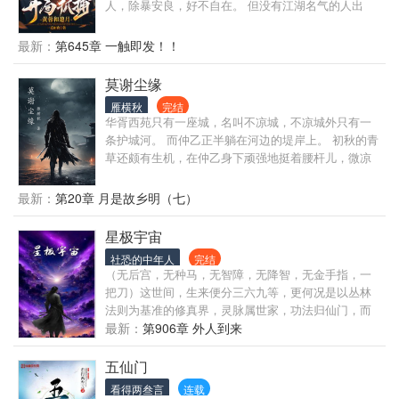
人，除暴安良，好不自在。 但没有江湖名气的人出
现，这些都是杯水车薪。 而这天，一个偷馒头的小乞
儿的出现，打破这一宁静！ 紧接而来便是邀月与十二
最新：
第645章 一触即发！！
星相！ 林平之的投靠！ 斩首田伯光！ 抓捕六大门
派！ …… 一系列的抓捕之后，苏逸已然站立于武学的
莫谢尘缘
巅峰。 战李淳罡，败王仙芝！ 屠帝释天，灭尹仲……
雁横秋
完结
慕容复：“苏逸，我和你无冤无仇，为何要抓捕我？！”
华胥西苑只有一座城，名叫不凉城，不凉城外只有一
宋青书：“不！芷若喜欢的是我……” 乔峰：“苏逸不愧
条护城河。 而仲乙正半躺在河边的堤岸上。 初秋的青
是神捕啊！” 李淳罡：“我自称剑神？和苏逸一比，真
草还颇有生机，在仲乙身下顽强地挺着腰杆儿，微凉
是自惭形秽！” 帝释天：“我活了这么多年，为什么连
的秋风从河面上拂过，吹动了仲乙耳边的碎发，也吹
他一剑都接不了……” 尹仲：“我是不死魔神？在苏逸
起了河水的瓣瓣涟漪，火红的夕阳在一望无际的平原
最新：
第20章 月是故乡明（七）
面前，啥也不是……” …… 邀月：“真没想到啊！苏逸
尽头还留了半个身子，将天上的缕缕浮云染得通红，
如此之帅，还这么能打！” 黄蓉：“我给苏逸当捕快，
就像邻家丫头羞红的脸颊。 仲乙从立春之后就一直囿
星极宇宙
这波不亏！” 怜星：“苏逸，你别只宠着姐姐啊！” 绾
于一个问题，都说天将降大任于斯人也，那老天给他
绾：“要知道，苏逸第一个解毒的是我！” 祝玉妍，惊
社恐的中年人
完结
的大任又是什么？是去做一个惩恶扬善的侠客，还是
鲵，王语嫣，赵敏，周芷若，小龙女等等：“……”
（无后宫，无种马，无智障，无降智，无金手指，一
去做一个无恶不作的凶徒，他是该去寻一个名门正派
把刀）这世间，生来便分三六九等，更何况是以丛林
拜师学艺，还是去找一伙绿林强盗拉帮结派。 但在这
法则为基准的修真界，灵脉属世家，功法归仙门，而
个清风习习的秋日，仲乙终于有了答案，他吐掉了嘴
蝼蚁...只配当蝼蚁。 一切皆为活着！！！ 在这血腥的
最新：
第906章 外人到来
里叼着的狗尾巴草，起身拍了拍屁股，背对着不凉
修真界主角生来靠着不屈的意志，诚邀诸君携手成
城，向西边深邃的密林走去。 他决定先出去看看，而
长，共同进步，望有朝一日，刀斩苍穹，苍穹祭刀，
五仙门
在出去看看之前，他要先给自己想一个名字。 毕竟无
斩出属于你我的传奇。
论是扬名立万的大侠还是臭名昭着的恶人，总要先有
看得两叁言
连载