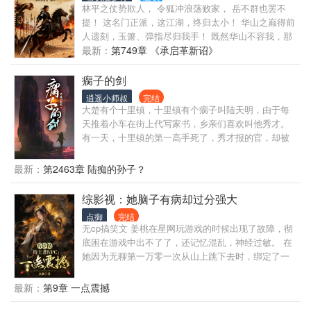
林平之仗势欺人， 令狐冲浪荡败家， 岳不群也罢不
提！ 这名门正派，这江湖，终归太小！ 华山之巅得前
人遗刻，玉箫、弹指尽归我手！ 既然华山不容我，那
我便远走西北，另起炉灶！ 开荒田，练新军，收流
最新：
第749章 《承启革新诏》
民，灭马贼！拳打蒙古鞑靼，脚踢西域番僧！ 多年
后，当我麾下的铁骑踏破贺兰山缺，旌旗遮天蔽日。
瘸子的剑
——这是一个关于背叛、崛起与绝对力量的故事。江
逍遥小师叔
完结
湖？那只是我征途的起点。
大楚有个十里镇，十里镇有个瘸子叫陆天明，由于每
天推着小车在街上代写家书，乡亲们喜欢叫他秀才。
有一天，十里镇的第一高手死了，秀才报的官，却被
卷入一场暗流涌动的权力争夺之中。 那之后，十里镇
出了一个剑神。 没有人知道他是谁，只知道他来无影
最新：
第2463章 陆痴的孙子？
去无踪，杀人无形。 有一天代人写信时，有人问秀
才，为什么执笔时手一点都不抖。 秀才回他。 “你看
综影视：她脑子有病却过分强大
我执笔，像不像执剑？” 自此，十里镇剑神，成了天下
点御
完结
的剑神。
无cp搞笑文 姜桃在星网玩游戏的时候出现了故障，彻
底困在游戏中出不了了，还记忆混乱，神经过敏。 在
她因为无聊第一万零一次从山上跳下去时，绑定了一
个报废系统，开始了万界之旅。 云之羽 “你们这帮
NPC，只有30级还想跟我pk，我一个平A就得求你们
最新：
第9章 一点震撼
别死。”叉腰仰头，大佬风范。 “完了完了，二小姐又