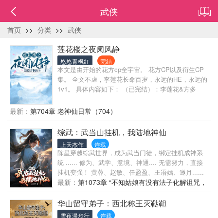
武侠
首页
>>
分类
>>
武侠
莲花楼之夜阑风静
悠悠青枫红
完结
本文是由开始的花方cp全宇宙。 花方CP以及衍生CP
集。 全文不虐，李莲花长命百岁，永远的HE，永远的
1v1。 具体内容如下： （已完结）：李莲花&方多
病，千山万水找到你，最宝贵的东西分你一半。 （连
载中）：周亦安&陆昭西，爱情这件事不过是相互信
最新：
第704章 老神仙日常（704）
任，委屈时的安慰与陪伴，犹疑时的绝对支持。 ……
已完结，更新中，其他敬请期待……
综武：武当山挂机，我陆地神仙
上天杰作
连载
陈星穿越综武世界，成为武当门徒，绑定挂机成神系
统 ...... 修为、武学、意境、神通.... 无需努力，直接
挂机变强！ 黄蓉、赵敏、任盈盈、王语嫣、邀月......
当有一日，陈星踏入陆地神仙之境！ 武当轰动，震惊
最新：
第1073章 “不知姑娘有没有法子化解诅咒，
张三丰：“你天天不务正业，武道修为还这么强，到底
平息古城里的乱象？”
是如何做到的？！”
华山留守弟子：西北称王灭鞑靼
雪夜漫步行
连载