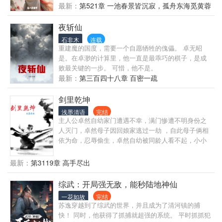
要！ 所有武功融汇贯通，武功天下第一！ 问世间，谁
最新：
第521章 一池春景皆沉寂，孤舟东海觅黄蓉
是敌手！ 郭靖大侠不好意思了，黄蓉是我的，你去找
别人吧。 少女李莫愁也很可爱，快来我的怀抱里，永
夜斩仙
远温柔可爱，不会变坏！陆展元小白脸给我滚远点！
石非木
连载
穆念慈也是个好妹子，我来保护你！不能便宜了金国
重建魔的国度，需要一个自愿牺牲的傀儡。 卓无昭
小王爷杨康。 蒙古公主华筝，既然你遇到了我，我就
是。在卓渺的计算里，他一直是最乖巧的棋子，是成
让你做我的王妃！ 梅超风，虽然你年纪大了，眼睛也
败最关键的一步。 可惜，他不是。
瞎了，但是既然你深爱于我，我也不会辜负你！ 裘千
最新：
第三百四十八章 百密一疏
尺，瑛姑……有我赵志敬在，你们都会很幸福！ ……
…… …… 蒙古入侵？宋朝昏庸无能？ 我赵志敬虽然
剑里乾坤
贪财好色，不会说什么侠之大者为国为民。 但是我也
浅墨清语
完结
可以是一个好皇帝啊！ 我要让天下所有的百姓都安居
主人公卓然自幼家门遭遇不幸，满门惨遭不明身份之
乐业，没有战争 …… 啊！蓉儿你不要吃醋了，我让你
人灭门，卓然母子因回娘家逃过一劫 ，自此母子俩相
做皇后，莫愁只是贵妃，比你小…… …… 当赵志敬成
依为命，忍辱偷生，卓然自幼被同龄人看不起，小小
为武道巅峰，天下之主，三宫六院七十二妃，享受人
年纪尝尽人间冷暖，机缘巧合，得遇高人，历经千辛
生多年之后…… 他发现还有别的世界……
万苦最终练成绝世武功，仗剑行走江湖凭借一声所学
最新：
第3119章 高手尽出
行侠仗义，除暴安良，匡扶正义，结识众多意气相投
好友，一起克服重重困难险阻，完成一次又一次的考
综武：开局强无敌，能秒陆地神仙
验，凭借自己侠义之举，赢的美人芳心！故事情节跌
一花如故
完结
宕起伏，爱恨交织，历经艰难险阻为父报仇！最终踏
苏逸穿越到了综武的世界，并且成为了清河镇的捕
上人生巅峰！
快！ 同时，他获得了抓捕就超强的系统。 平时抓抓犯