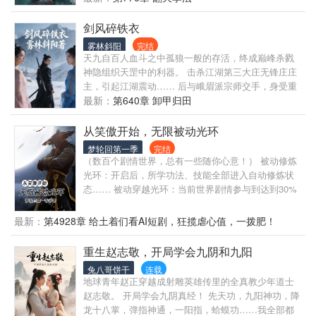
幕？ ，到底从何而来？ 少林、武当，到底扮演着什么
样的角色？ 且看林平之在笑傲世界里如何求生，如何
剑风碎铁衣
改命！
雾林斜阳
完结
天九自百人血斗之中孤狼一般的存活，终成巅峰杀戮
神隐组织天罡中的利器。 击杀江湖第三大庄无锋庄庄
主，引起江湖震动…… 后与峨眉派宗师交手，身受重
伤之后危机四伏，天罡亦对其开始疑心，一场血雨腥
最新：
第640章 卸甲归田
风不可遏制……
从笑傲开始，无限被动光环
梦轮回第一季
完结
（数百个剧情世界，总有一些随你心意！） 被动修炼
光环：开启后，所学功法、技能全部进入自动修炼状
态…… 被动穿越光环：当前世界剧情参与到达到30%
以上，即可再次穿越…… 被动敌意光环：感知任意对
宿主产生敌意的目标，锁定目标位置，通过消耗积
最新：
第4928章 给土着们看AI短剧，狂揽虐心值，一拨肥！
分，可控制目标行为甚至意志…… 这是无敌文，走的
是情怀和设定，作者会尽最大可能还原每一个世界中
重生赵志敬，开局学会九阴和九阳
的剧情角铯。 不脑残，不虐主，纯爽文，希望能给各
兔八哥饼干
连载
位读者大老爷们茶余饭后增加一点乐趣。
地球青年赵正穿越成射雕英雄传里的全真教少年道士
赵志敬。 开局学会九阴真经！ 先天功，九阳神功，降
龙十八掌，弹指神通，一阳指，蛤蟆功……我全部都