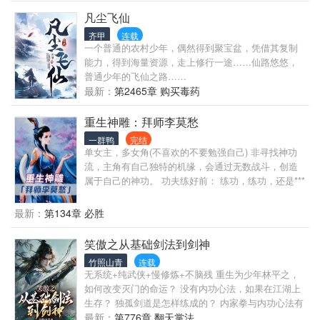
以草芥之身成仙作祖。所能做的。只有把握当下，珍
惜眼前的老婆孩子热炕头。（已有三本精品，《我重
凡尘飞仙
写了家族历史》、《修仙：我能在诸天轮回》、《从
齐甲
连载
白鹿原开始的诸天》）
一个普通的农村少年，偶然得到聚宝盆，凭借其复制
能力，得到海量资源，走上修行一途……仙路悠悠，
普通少年的飞仙之路……
最新：
第2465章 购买毒药
重生神雕：拜师李莫愁
一群鸭
完结
单女主，多女角(不喜欢的不要勉强自己) 非寻找神功
流，主角有自己独特的机缘，会通过无数战斗，创造
属于自己的神功。 功夫练好前： 练功，练功，还是***
练功！ 干架，干架，还是***干架！ 天下无敌后：
————
最新：
第134章 必胜
笑傲之从基础剑法到剑神
竹照山青
连载
无系统+纯武侠+慢修炼+不脑残 重生为少年林平之，
如何改变灭门的命运？ 没有内功心法，如果在江湖上
生存？ 独孤剑道是怎样练成的？ 内家拳与内功心法有
何差异，能否共存？ 华山剑气之争，到底有什么内
最新：
第776章 翻天掌法