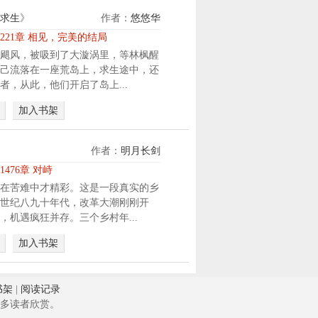
求生
》
作者：
悠悠华
221章 相见，完美的结局
飓风，被吸到了大漩涡里，等林枫醒
己流落在一座荒岛上，求生途中，还
者，从此，他们开启了岛上...
加入书架
作者：
明月长剑
1476章 对峙
在苦难中才精彩。这是一段真实的乡
世纪八九十年代，改革大潮刚刚开
，机遇疯狂并存。三个乡村年...
加入书架
书架
|
阅读记录
多读者欣赏。