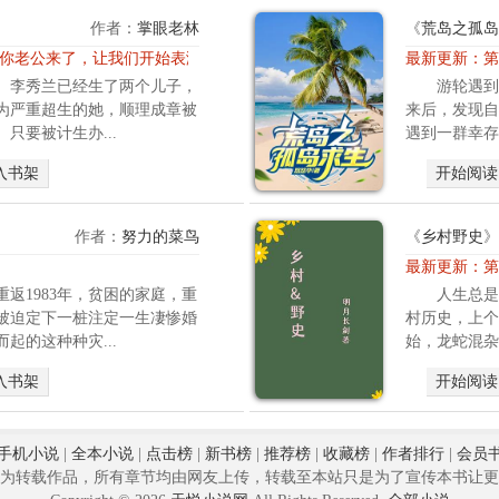
码
作者：
掌眼老林
《
荒岛之孤岛
字
章 你老公来了，让我们开始表演吧
最新更新：
第
不
村。李秀兰已经生了两个儿子，
游轮遇到
易
为严重超生的她，顺理成章被
来后，发现自
请
只要被计生办...
遇到一群幸存
手
下
入书架
开始阅读
留
情
）
作者：
努力的菜鸟
《
乡村野史
》
钱
最新更新：
第
笑
返1983年，贫困的家庭，重
人生总是
，
被迫定下一桩注定一生凄惨婚
村历史，上个
一
起的这种种灾...
始，龙蛇混杂
个
现
入书架
开始阅读
代
为
救
手机小说
|
全本小说
|
点击榜
|
新书榜
|
推荐榜
|
收藏榜
|
作者排行
|
会员
人
为转载作品，所有章节均由网友上传，转载至本站只是为了宣传本书让更
不