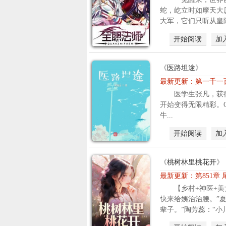
蛇，屹立时如摩天大
大军，它们只听从皇陵
开始阅读
加
《
医路坦途
》
最新更新：
第一千一
医学生张凡，获
开始变得无限精彩。QQ
牛...
开始阅读
加
《
桃树林里桃花开
》
最新更新：
第851章
【乡村+神医+美
快来给姨治治腰。”
辈子。”陶芳蕊：“小川