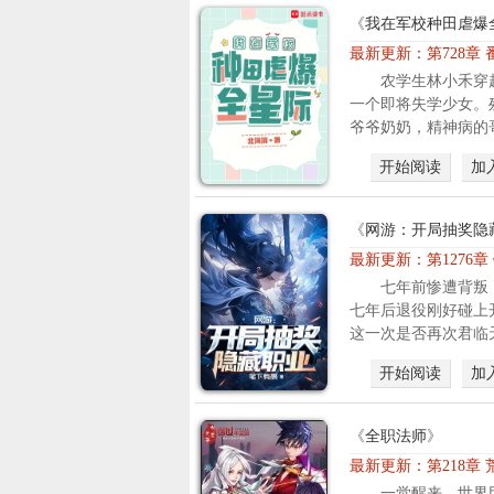
《
我在军校种田虐爆
最新更新：
第728章
农学生林小禾穿
一个即将失学少女。
爷爷奶奶，精神病的哥
开始阅读
加
《
网游：开局抽奖隐
最新更新：
第1276章
七年前惨遭背叛
七年后退役刚好碰上
这一次是否再次君临天
开始阅读
加
《
全职法师
》
最新更新：
第218章
一觉醒来，世界