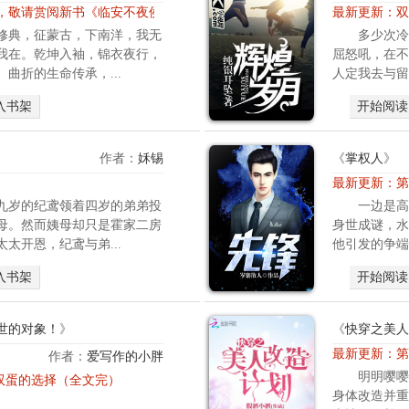
，敬请赏阅新书《临安不夜侯》
最新更新：
双
修典，征蒙古，下南洋，我无
多少次冷
我在。乾坤入袖，锦衣夜行，
屈怒吼，在不
曲折的生命传承，...
人定我去与留
入书架
开始阅读
作者：
姀锡
《
掌权人
》
最新更新：
第
九岁的纪鸢领着四岁的弟弟投
一边是高
母。然而姨母却只是霍家二房
身世成谜，水
太开恩，纪鸢与弟...
他引发的争端
入书架
开始阅读
世的对象！
》
《
快穿之美人
最新更新：
第
作者：
爱写作的小胖
（
明明嘤嘤
 双蛋的选择（全文完）
胎
身体改造并重