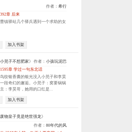
作者：
希行
392章 后来
曹镇驿站几个驿兵遇到一个求助的女
加入书架
小兕子不想肥家
》
作者：
小孩玩泥巴
1595章 学过一句东北话
鸟纹银香囊的银光没入小兕子和李昊
一段奇幻的邂逅。小兕子：窝要锅锅
主：李昊哥，她用的口红是...
加入书架
废物皇子竟是绝世强龙
》
作者：
80年代的风
他