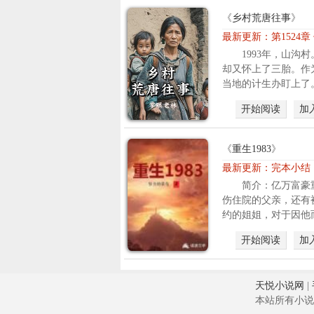
《
乡村荒唐往事
》
最新更新：
第1524
1993年，山沟
却又怀上了三胎。作
当地的计生办盯上了。
开始阅读
加
《
重生1983
》
最新更新：
完本小结
简介：亿万富豪重
伤住院的父亲，还有
约的姐姐，对于因他而
开始阅读
加
天悦小说网
|
本站所有小说