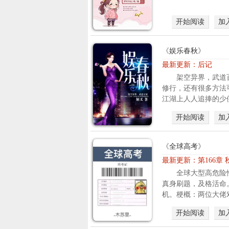
开始阅读
加
《
娱乐春秋
》
最新更新：
后记
架空异界，武道
修行，还有很多方法
江湖上人人追捧的少侠
开始阅读
加
《
全球高考
》
最新更新：
第166章 
全球大型高危险
真身刷题，及格活命
机。梗概：两位大佬对
开始阅读
加