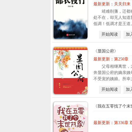
最新更新：
关关归来
靖难削藩，迁都
处不在，却无人知道
低调！低调才是王道。
开始阅读
加
《
显国公府
》
最新更新：
第250章
父母相继离世，
奔显国公府的嫡亲姨
不受宠的姨娘。所幸太
开始阅读
加
《
我在五零找了个末
最新更新：
第336章