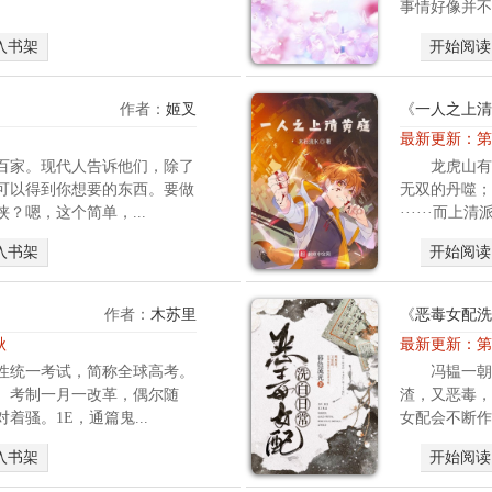
穿
事情好像并不
五
入书架
开始阅读
零
女
&
作者：
姬叉
《
一人之上清
魂
最新更新：
第
穿
百家。现代人告诉他们，除了
龙虎山有
末
可以得到你想要的东西。要做
无双的丹噬；
世
？嗯，这个简单，...
······而上
男
日
入书架
开始阅读
常
文
无
作者：
木苏里
《
恶毒女配洗
考
秋
最新更新：
第
据
性统一考试，简称全球高考。
冯韫一朝
价
。考制一月一改革，偶尔随
渣，又恶毒，
值
着骚。1E，通篇鬼...
女配会不断作
一
切
入书架
开始阅读
架
空