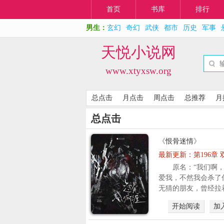
首页
书库
排行
男生：
玄幻
奇幻
武侠
都市
历史
军事
天悦小说网
www.xtyxsw.org
总点击
月点击
周点击
总推荐
月
总点击
《
恨骨迷情
》
最新更新：
第196章
原名：“我们啊
爱我，不然我会杀了
无猜的朋友，曾经拉着
开始阅读
加