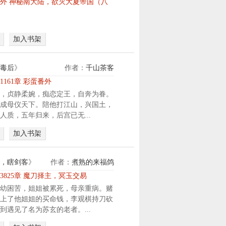
外 神秘南大陆，欲灭大夏帝国（八）
是
帝
国
加入书架
皇
子
！
毒后
》
作者：
千山茶客
但
1161章 彩蛋番外
，
，贞静柔婉，痴恋定王，自奔为眷。
皇
成母仪天下。陪他打江山，兴国土，
帝
人质，五年归来，后宫已无...
老
子
加入书架
要
杀
他
，瞎剑客
》
作者：
煮熟的来福鸽
！
3825章 魔刀择主，冥玉交易
太
幼困苦，姐姐被累死，母亲重病。赌
子
上了他姐姐的买命钱，李观棋持刀砍
要
到遇见了名为苏玄的老者。...
杀
他