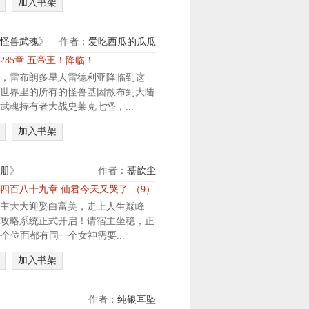
加入书架
！
天
下
怪兽武魂
》
作者：
爱吃西瓜的瓜瓜
第
285章 五帝王！降临！
一
，雷布朗多星人雷德利亚降临到这
美
世界里的所有的怪兽基因散布到大陆
女
武魂持有者大战史莱克七怪，...
要
杀
加入书架
他
！
所
册
》
作者：
慕歆尘
以
四百八十九章 仙君今天又哭了 （9）
。
主大大迎娶白富美，走上人生巅峰
他
攻略系统正式开启！请宿主坐稳，正
，
每个位面都有同一个女神需要...
只
能
加入书架
训
练
出
作者：
纯银耳坠