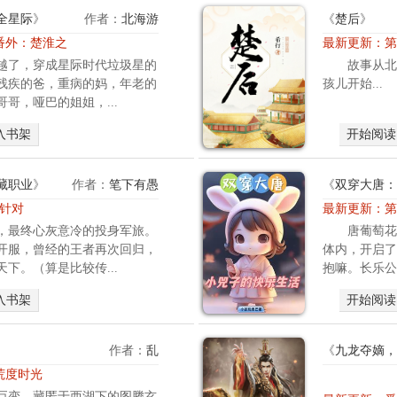
全星际
》
作者：
北海游
《
楚后
》
 番外：楚淮之
最新更新：
第
越了，穿成星际时代垃圾星的
故事从北
残疾的爸，重病的妈，年老的
孩儿开始...
哥，哑巴的姐姐，...
入书架
开始阅读
藏职业
》
作者：
笔下有愚
《
双穿大唐：
 针对
最新更新：
第
，最终心灰意冷的投身军旅。
唐葡萄花
开服，曾经的王者再次回归，
体内，开启了
下。（算是比较传...
抱嘛。长乐公
入书架
开始阅读
作者：
乱
《
九龙夺嫡，
 荒度时光
巨变。藏匿于西湖下的图腾玄