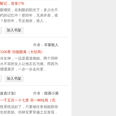
一
蛟记，首发17K
支
眼嘲笑，在刺眼的阳光下；多少次不
无
朽的记忆中！那些年，兄弟并肩，谁
敌
？那些年，手足相依，谁人...
的
特
加入书架
种
部
作者：
岑寨散人
队
自
3206章 功德圆满（大结局）
保
冷女神，一边是霸道御姐。两个同样
！
火不容的女人让他左右为难。而因为
他
缓缓展开，一步一步走向更...
，
只
加入书架
能
在
改造计划
》
作者：
假酒小酒
.
.
一千五百一十七章 另一种结局（完）
.
怪系统说好了，只要做任务就能获得
生的奖励。但林安萝穿越之后发现，