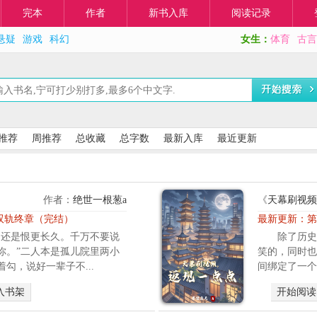
完本
作者
新书入库
阅读记录
悬疑
游戏
科幻
女生：
体育
古言
推荐
周推荐
总收藏
总字数
最新入库
最近更新
作者：
绝世一根葱a
《
天幕刷视频
 双轨终章（完结）
最新更新：
第
，还是恨更长久。千万不要说
除了历史
你。”二人本是孤儿院里两小
笑的，同时也
勾，说好一辈子不...
间绑定了一个
入书架
开始阅读