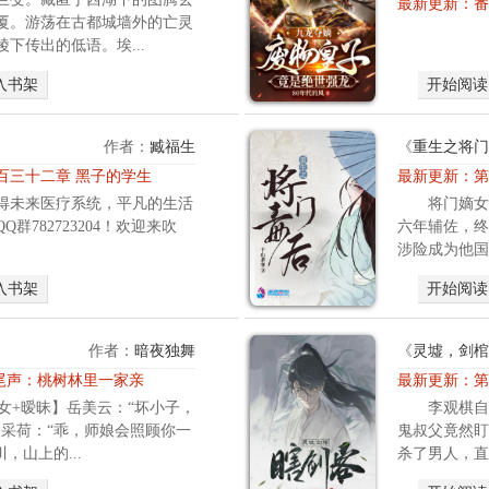
最新更新：
番
厦。游荡在古都城墙外的亡灵
下传出的低语。埃...
入书架
开始阅读
作者：
臧福生
《
重生之将门
百三十二章 黑子的学生
最新更新：
第
得未来医疗系统，平凡的生活
将门嫡女
群782723204！欢迎来吹
六年辅佐，终
涉险成为他国
入书架
开始阅读
作者：
暗夜独舞
《
灵墟，剑棺
 尾声：桃树林里一家亲
最新更新：
第
女+暧昧】岳美云：“坏小子，
李观棋自
夏采荷：“乖，师娘会照顾你一
鬼叔父竟然盯
，山上的...
杀了男人，直