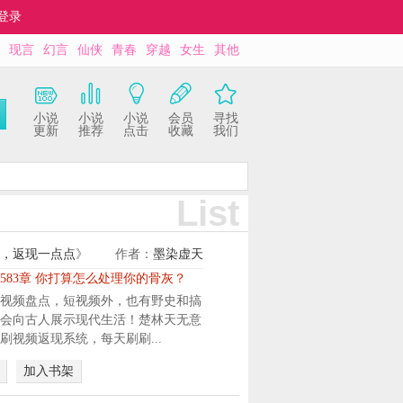
登录
现言
幻言
仙侠
青春
穿越
女生
其他
小说
小说
小说
会员
寻找
更新
推荐
点击
收藏
我们
List
，返现一点点
》
作者：
墨染虚天
583章 你打算怎么处理你的骨灰？
视频盘点，短视频外，也有野史和搞
会向古人展示现代生活！楚林天无意
刷视频返现系统，每天刷刷...
加入书架