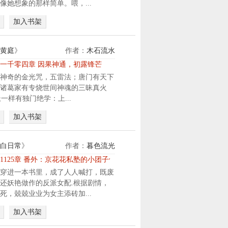
像她想象的那样简单。喂，...
加入书架
黄庭
》
作者：
木石流水
一千零四章 因果神通，初露锋芒
神奇的金光咒，五雷法；唐门有天下
诸葛家有专烧世间神魂的三昧真火
清派一样有独门绝学：上...
加入书架
白日常
》
作者：
暮色流光
1125章 番外：京花花私塾的小团子们（彩蛋下）
穿进一本书里，成了人人喊打，既废
还妖艳做作的反派女配.根据剧情，
死，兢兢业业为女主添砖加...
加入书架