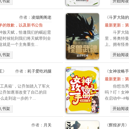
入书架
开始阅读
作者：
凌烟阁阁老
《
斗罗大陆的
半的致歉，以及新书公告
最新更新：
第
种族天赋，恰逢我们的崛起需
斗罗大陆
是时候轮到我们将天赋带到全
里，将奥特曼
就是一个主角重生...
上。拥有怪兽
入书架
开始阅读
王
》
作者：
耗子爱吃鸡腿
《
女神攻略手
最新更新：
第
能工具箱’，让乔加踏入了军火
你想当男
让乔加逐渐改变了自己的目
吗？叮！女神
么走到这一步的？...
在启动中~#
入书架
开始阅读
作者：
月关
《
辉煌岁月
》