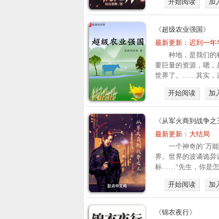
开始阅读
加
《
超级农业强国
》
最新更新：
迟到一年
种地，是我们的
要巨量的资源，嗯，
世界了。……其实，这
开始阅读
加
《
从军火商到战争之
最新更新：
大结局
一个神奇的‘万
界。世界的波谲诡异
标……“先生，你是怎
开始阅读
加
《
锦衣夜行
》