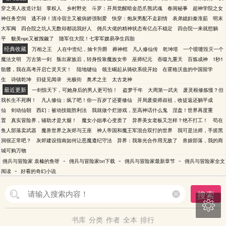
穿之美人改造计划
掌权人
乡村野史
斗罗：开局觉醒暗金恐爪熊武魂
春闺秘事
超神学院之女
神任务空间
逃不掉！清冷宿主又被病娇强制爱
快穿：炮灰男配不走剧情
表弟媳妇秦淮茹
明末
大军阀
四合院之坑人无数却都说我好人
佣兵大佬的精神状态有亿点不稳定
四合院一来就想躺
平
貌美npc又被觊觎了
随军住大院！七零军嫂易孕生四胎
经典收藏
万相之王
人在中世纪，抽卡升爵
葬神棺
凡人修仙传
乾坤塔
一个喷嚏毁灭一个
魔法文明
万古第一剑
叛出家族后，转身投靠魔族女帝
巫师纪元
吞噬九重天
百炼成神
1秒1
骷髅，我在高考开启亡灵天灾！
陆地键仙
领主崛起从骑砍系统开始
在霍格沃兹的中国留学
生
诗镇乾坤
归徒见闻录
光极街
奥术之主
太古龙神
最近更新
一剑惊天下，可她身后的男人更可怕！
盗梦千年
大周第一武夫
废灵根修炼慢？但
我长生不死啊！
凡人修仙：疯了吧！你一百岁了还要修仙
开局废柴师叔祖，收徒返还躺平成
仙
剑动仙朝
西幻：被动技能胜利法
我就做个烂游戏，至高神话什么鬼
涅盘！世界再度重
置
真实冒险界，辅助才是大腿！
魔女小姐孝心变质了
异界美女老板又怎样？绝不打工！
苟在
鱼人部落卖武器
魔兽世界之灰烬与王座
神人帝国和魔王军混合双打的世界
我可是法师，手搓黑
洞很正常吧？
灰烬建设指南如何让恶魔遵纪守法
异界：我靠光合作用无敌了
兽娘部落，我的商
城可购万物
-
-
-
佣兵与冒险家 袁榛的鱼呀
佣兵与冒险家txt下载
佣兵与冒险家最新章节
佣兵与冒险家全文
-
阅读
好看的奇幻小说
搜索

书库
分类
作者
全本
排行