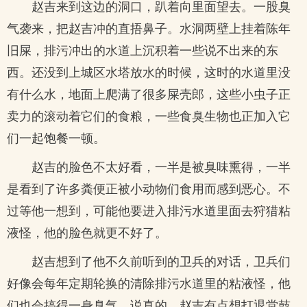
赵吉来到这边的洞口，趴着向里面望去。一股臭
气袭来，把赵吉冲的直捂鼻子。水洞两壁上挂着陈年
旧屎，排污冲出的水道上沉积着一些说不出来的东
西。还没到上城区水塔放水的时候，这时的水道里没
有什么水，地面上爬满了很多屎壳郎，这些小虫子正
卖力的滚动着它们的食粮，一些食臭生物也正加入它
们一起饱餐一顿。
赵吉的脸色不太好看，一半是被臭味熏得，一半
是看到了许多粪便正被小动物们食用而感到恶心。不
过等他一想到，可能他要进入排污水道里面去狩猎粘
液怪，他的脸色就更不好了。
赵吉想到了他不久前听到的卫兵的对话，卫兵们
好像会每年定期轮换的清除排污水道里的粘液怪，他
们也会搞得一身臭气。说真的，赵吉有点想打退堂鼓