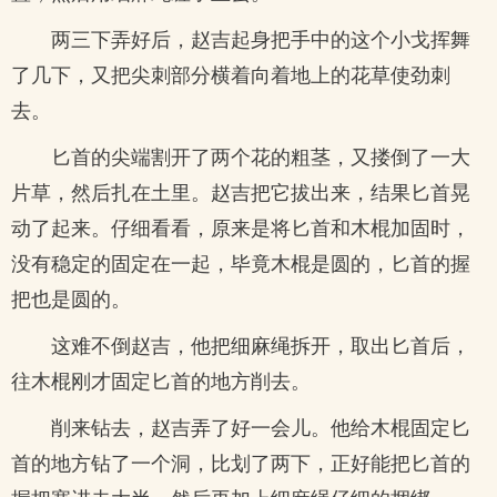
两三下弄好后，赵吉起身把手中的这个小戈挥舞
了几下，又把尖刺部分横着向着地上的花草使劲刺
去。
匕首的尖端割开了两个花的粗茎，又搂倒了一大
片草，然后扎在土里。赵吉把它拔出来，结果匕首晃
动了起来。仔细看看，原来是将匕首和木棍加固时，
没有稳定的固定在一起，毕竟木棍是圆的，匕首的握
把也是圆的。
这难不倒赵吉，他把细麻绳拆开，取出匕首后，
往木棍刚才固定匕首的地方削去。
削来钻去，赵吉弄了好一会儿。他给木棍固定匕
首的地方钻了一个洞，比划了两下，正好能把匕首的