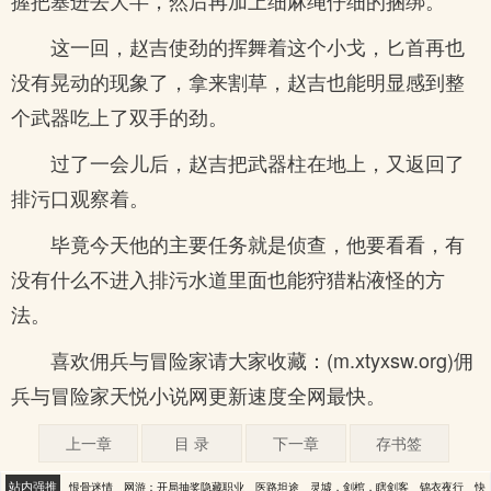
握把塞进去大半，然后再加上细麻绳仔细的捆绑。
这一回，赵吉使劲的挥舞着这个小戈，匕首再也
没有晃动的现象了，拿来割草，赵吉也能明显感到整
个武器吃上了双手的劲。
过了一会儿后，赵吉把武器柱在地上，又返回了
排污口观察着。
毕竟今天他的主要任务就是侦查，他要看看，有
没有什么不进入排污水道里面也能狩猎粘液怪的方
法。
喜欢佣兵与冒险家请大家收藏：(m.xtyxsw.org)佣
兵与冒险家天悦小说网更新速度全网最快。
上一章
目 录
下一章
存书签
站内强推
恨骨迷情
网游：开局抽奖隐藏职业
医路坦途
灵墟，剑棺，瞎剑客
锦衣夜行
快