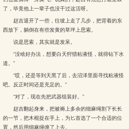
了，毕竟他上一辈子也没干过这活呀。
赵吉退开了一些，往坡上走了几步，把背着的东
西放下，躺倒在有些发黄的草坪上思索。
说是思索，其实就是发呆。
“没啥好办法，想要白天狩猎粘液怪，就得钻下水
道。”
“哎，还是等到天黑了后，去沼泽里面寻找粘液怪
吧。反正时间还是充足的。”
“对了，现在先把武器组装好。”
赵吉翻起身来，把被褥上多余的细麻绳割下长长
的一节，把木棍捉在手上，为匕首选了一个合适的位
置，然后用细麻绳缠了上去。