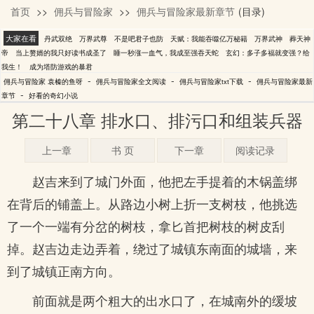
首页
>>
佣兵与冒险家
>>
佣兵与冒险家最新章节
(目录)
袁榛的鱼呀
大家在看
丹武双绝
万界武尊
不是吧君子也防
天赋：我能吞噬亿万秘籍
万界武神
葬天神
帝
当上赘婿的我只好读书成圣了
睡一秒涨一血气，我成至强吞天蛇
玄幻：多子多福就变强？给
我生！
成为塔防游戏的暴君
-
-
-
佣兵与冒险家 袁榛的鱼呀
佣兵与冒险家全文阅读
佣兵与冒险家txt下载
佣兵与冒险家最新
-
章节
好看的奇幻小说
第二十八章 排水口、排污口和组装兵器
上一章
书 页
下一章
阅读记录
赵吉来到了城门外面，他把左手提着的木锅盖绑
在背后的铺盖上。从路边小树上折一支树枝，他挑选
了一个一端有分岔的树枝，拿匕首把树枝的树皮刮
掉。赵吉边走边弄着，绕过了城镇东南面的城墙，来
到了城镇正南方向。
前面就是两个粗大的出水口了，在城南外的缓坡