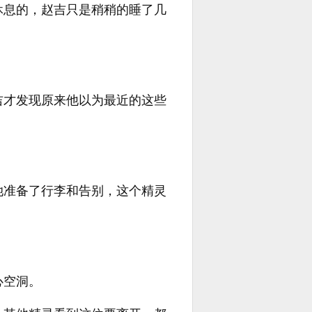
休息的，赵吉只是稍稍的睡了几
吉才发现原来他以为最近的这些
她准备了行李和告别，这个精灵
心空洞。