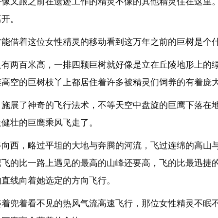
好像又跟之前在遗迹工作的精灵不像的其他精灵住在这里
离开。
才能借着这位女性精灵的移动看到这万年之前的巨树是个
足有两百米高，一排四颗巨树就好像是立在丘陵地形上的
连高空的巨树枝丫上都居住着许多被精灵们饲养的有着庞
，施展了神奇的飞行法术，不等天空中盘旋的巨鹰下落在
最健壮的巨鹰乘风飞走了。
路向西，略过平坦的大地与奔腾的河流，飞过连绵的高山
鹰飞的比一路上遇见的最高的山峰还要高，飞的比最迅捷
的直线向着她选定的方向飞行。
盛着兜着看不见的热风气流高速飞行，那位女性精灵不眠