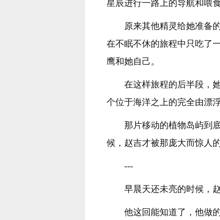
星辰进行一路上的导航和喂
原来其他精灵给她准备
在不眠不休的旅程中只吃了
鹰和她自己。
在这样旅程的后半段，
个位于海洋之上的完全由漂
那片移动的植物岛屿到
候，赵吉才被那庞大而惊人
---
早晨天还未亮的时候，
他这回能知道了，他做